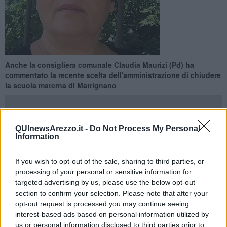
Anche la consigliera comunale Claudia Maurizi (Pd) ha
commentato la recente scelta dell'amministrazione di chiudere
la scuola materna di Matrignano
QUInewsArezzo.it -
Do Not Process My Personal
Information
AREZZO —
Scuola di Matrignano: come un'Amministrazione può
sbagliare sempre e comunque. Prima l'annuncio che il Comune
If you wish to opt-out of the sale, sharing to third parties, or
non ha i soldi per la messa a norma dei locali. Poi si scopre che il
processing of your personal or sensitive information for
finanziamento è già nel Piano Triennale ed è previsto proprio nel
targeted advertising by us, please use the below opt-out
2017. Quindi quei soldi dove andranno? C'è qualcosa - e lo chiedo
section to confirm your selection. Please note that after your
al vice Sindaco Gamurrini - di più importante del tenere al sicuro i
opt-out request is processed you may continue seeing
bambini?
interest-based ads based on personal information utilized by
L'Amministrazione ammette che la scuola è a rischio, tanto da
us or personal information disclosed to third parties prior to