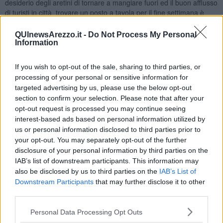
desiderio degli aretini di tornare a mangiare fuori ed il buon afflusso
di turisti in città, trovare un posto a tavola per il fine settimana è
praticamente impossibile.
A tal proposito anche gli alberghi e le
altra strutture ricettive sono tornate a sorridere. Il lungo ponte del 2
QUInewsArezzo.it -
Do Not Process My Personal
giugno ha accentuato
questa riscossa
ed il centro cittadino è
Information
tornato ad essere un mix di lingue, accenti e dialetti. Le bellezze
della città sono tornate ad essere luogo prediletto di visitatori.
If you wish to opt-out of the sale, sharing to third parties, or
processing of your personal or sensitive information for
targeted advertising by us, please use the below opt-out
section to confirm your selection. Please note that after your
Oggi poi ci sarà un'ulteriore
sprint in avanti
con la Fiera Antiquaria
opt-out request is processed you may continue seeing
che porta dietro di sé una lunga scia di appassionati da ogni dove.
interest-based ads based on personal information utilized by
us or personal information disclosed to third parties prior to
Ma non solo. Arezzo è città di storia, cultura e arte con una ricca
your opt-out. You may separately opt-out of the further
offerta museale.
disclosure of your personal information by third parties on the
Grazie al contributo della nostra collaboratrice
Ilaria Pugi
proponiamo luoghi e orari per le visite su prenotazione:
IAB’s list of downstream participants. This information may
-
Ciclo pittorico di Piero della Francesca
in San Francesco.
also be disclosed by us to third parties on the
IAB’s List of
Aperto sabato in orario 9-18 (la biglietteria chiude 30' prima).
Downstream Participants
that may further disclose it to other
-
Museo Archeologico
. Aperto sabato dalle 14 alle 19 e domenica
third parties.
14-19 (la biglietteria chiude 30' prima).
-
Museo di Casa Vasari
: sabato 14-19,30 e domenica 9-13,30 (la
Personal Data Processing Opt Outs
biglietteria chiude 30' prima).