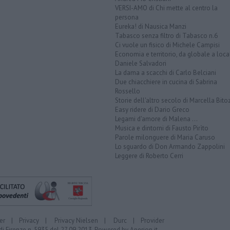
VERSI-AMO di Chi mette al centro la
persona
Eureka! di Nausica Manzi
Tabasco senza filtro di Tabasco n.6
Ci vuole un fisico di Michele Campisi
Economia e territorio, da globale a loca
Daniele Salvadori
La dama a scacchi di Carlo Belciani
Due chiacchiere in cucina di Sabrina
Rossello
Storie dell'altro secolo di Marcella Bito
Easy ridere di Dario Greco
Legami d'amore di Malena ...
Musica e dintorni di Fausto Pirìto
Parole milonguere di Maria Caruso
Lo sguardo di Don Armando Zappolini
Leggere di Roberto Cerri
er
|
Privacy
|
Privacy Nielsen
|
Durc
|
Provider
di Firenze n. 5935 del 27.09.2013. Powered by
Aperion.it