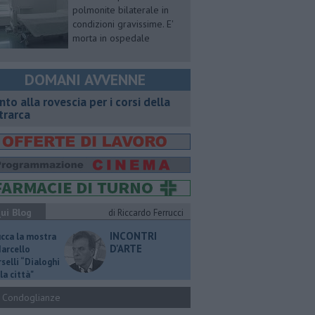
polmonite bilaterale in
condizioni gravissime. E'
morta in ospedale
DOMANI AVVENNE
onto alla rovescia per i corsi della
trarca
ui Blog
di Riccardo Ferrucci
INCONTRI
ucca la mostra
D'ARTE
Marcello
selli “Dialoghi
la città"
Condoglianze