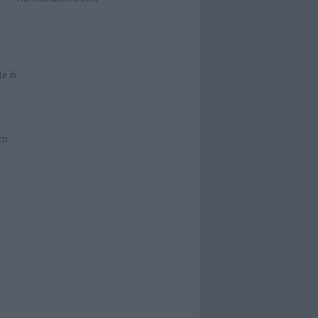
le di
zzi