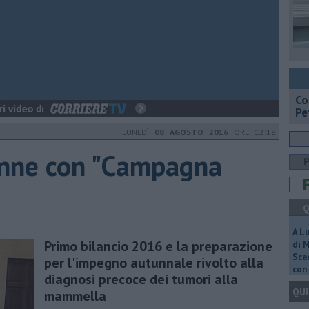
​C
Pe
LUNEDÌ
08 AGOSTO 2016
ORE 12:18
donne con "Campagna
Q
A L
Primo bilancio 2016 e la preparazione
di 
Scar
per l'impegno autunnale rivolto alla
con 
diagnosi precoce dei tumori alla
QUI
mammella