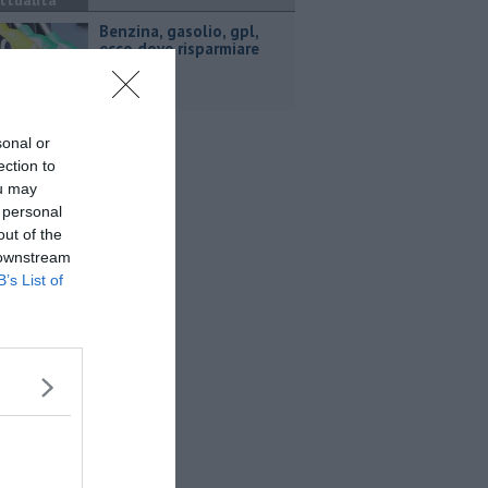
ttualità
​Benzina, gasolio, gpl,
ecco dove risparmiare
sonal or
ection to
ou may
 personal
out of the
 downstream
B’s List of