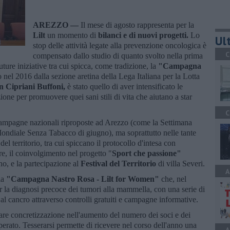
AREZZO —
Il mese di agosto rappresenta per la
Lilt
un momento di
bilanci e di nuovi progetti.
Lo
Ult
stop delle attività legate alla prevenzione oncologica è
C
compensato dallo studio di quanto svolto nella prima
uture iniziative tra cui spicca, come tradizione, la
"Campagna
o nel 2016 dalla sezione aretina della Lega Italiana per la Lotta
n Cipriani Buffoni,
è stato quello di aver intensificato le
ione per promuovere quei sani stili di vita che aiutano a star
C
e campagne nazionali riproposte ad Arezzo (come la Settimana
ondiale Senza Tabacco di giugno), ma soprattutto nelle tante
l territorio, tra cui spiccano il protocollo d'intesa con
re, il coinvolgimento nel progetto "
Sport che passione"
o, e la partecipazione al
Festival del Territorio
di villa Severi.
A
la
"Campagna Nastro Rosa - Lilt for Women"
che, nel
er la diagnosi precoce dei tumori alla mammella, con una serie di
a al cancro attraverso controlli gratuiti e campagne informative.
ovare concretizzazione nell'aumento del numero dei soci e dei
perato. Tesserarsi permette di ricevere nel corso dell'anno una