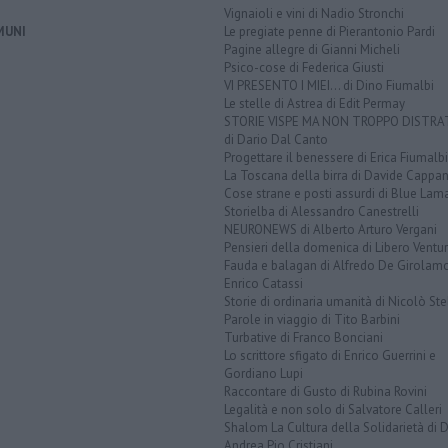
Vignaioli e vini di Nadio Stronchi
MUNI
Le pregiate penne di Pierantonio Pardi
Pagine allegre di Gianni Micheli
Psico-cose di Federica Giusti
VI PRESENTO I MIEI... di Dino Fiumalbi
Le stelle di Astrea di Edit Permay
STORIE VISPE MA NON TROPPO DISTR
di Dario Dal Canto
Progettare il benessere di Erica Fiumalbi
La Toscana della birra di Davide Cappan
Cose strane e posti assurdi di Blue Lam
Storielba di Alessandro Canestrelli
NEURONEWS di Alberto Arturo Vergani
Pensieri della domenica di Libero Ventur
Fauda e balagan di Alfredo De Girolam
Enrico Catassi
Storie di ordinaria umanità di Nicolò Ste
Parole in viaggio di Tito Barbini
Turbative di Franco Bonciani
Lo scrittore sfigato di Enrico Guerrini e
Gordiano Lupi
Raccontare di Gusto di Rubina Rovini
Legalità e non solo di Salvatore Calleri
Shalom La Cultura della Solidarietà di 
Andrea Pio Cristiani