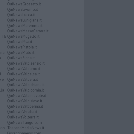
QuiNewsGrosseto.it
QuiNewsLivorno.it
QuiNewsLucca.it
QuiNewsLunigiana.it
QuiNewsMaremma.it
QuiNewsMassaCarrara.it
ATTE
QuiNewsMugello.it
QuiNewsPisa.it
QuiNewsPistoia.it
nari
QuiNewsPrato.it
a
QuiNewsSiena.it
QuiNewsValbisenzio.it
QuiNewsValdarno.it
i
QuiNewsValdelsa.it
o e
QuiNewsValdera.it
QuiNewsValdichiana.it
lla
QuiNewsValdicornia.it
QuiNewsValdinievole.it
QuiNewsValdisieve.it
QuiNewsValtiberina.it
QuiNewsVersilia.it
QuiNewsVolterra.it
QuiNewsTango.com
Don
ToscanaMediaNews.it
Fiorentinanews.com