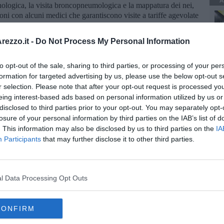
A
nologica, la visita broncopneumologica e la mappatura dei nei,
oni con alcuni medici che garantiscono visite a tariffe agevolate
ti gli ambiti sanitari.
ta il mezzo per diffondere nelle piazze della città e della
ezzo.it -
Do Not Process My Personal Information
tenendo in vita le iniziative nazionali e organizzandone di nuove
ossima inaugurazione dell'unità mobile della Lilt. «Sostenere la
to opt-out of the sale, sharing to third parties, or processing of your per
 assumere corretti stili di vita che permettono di far del bene a
formation for targeted advertising by us, please use the below opt-out s
e agli altri con un aiuto concreto alla diffusione della cultura
r selection. Please note that after your opt-out request is processed y
eing interest-based ads based on personal information utilized by us or
disclosed to third parties prior to your opt-out. You may separately opt-
losure of your personal information by third parties on the IAB’s list of
. This information may also be disclosed by us to third parties on the
IA
Participants
that may further disclose it to other third parties.
oscana iscriviti alla
Newsletter QUInews - ToscanaMedia.
amente nella tua casella di posta.
l Data Processing Opt Outs
CONFIRM
 Coldiretti