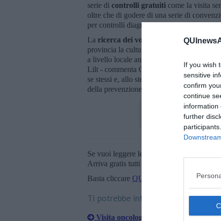
serie di
controlli gratuiti
come la visita se
oltre che di godere di una serie di convenzi
per controlli diagnostici e specialistici in tut
La
ricerca dei volontari
, invece, rappresen
QUInewsAr
provincia la cultura della prevenzione, man
a livello locale anche attraverso l'ormai pr
If you wish 
Lilt - commenta Cipriani Buffoni - significa
sensitive in
se stessi e, allo stesso tempo, di far del ben
confirm you
della prevenzione tra sempre più persone».
continue se
information 
further disc
participants
Downstream 
Se vuoi leggere le notizie principali della T
Arriva gratis tutti i giorni alle 20:00 dirett
Persona
Basta cliccare
QUI
Ti potrebbe interessare anche:
Visita oncologica gratis per pensionati