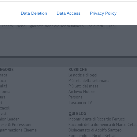
trale
io
Data Deletion
Data Access
Privacy Policy
cancro
seno
giornata mondiale senza tabacco
coldiretti
uisp
EGORIE
RUBRICHE
naca
Le notizie di oggi
tica
Più Letti della settimana
alità
Più Letti del mese
nomia
Archivio Notizie
ura
Persone
rt
Toscani in TV
tacoli
rviste
QUI BLOG
nion Leader
Incontri d'arte di Riccardo Ferrucci
rese & Professioni
Racconti della domenica di Marco Celat
grammazione Cinema
Disincantato di Adolfo Santoro
Sorridendo di Nicola Belcari