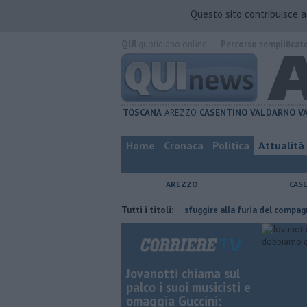
Questo sito contribuisce 
QUI
quotidiano online.
Percorso semplificat
TOSCANA
AREZZO
CASENTINO
VALDARNO
V
Home
Cronaca
Politica
Attualità
AREZZO
CAS
'ha fatta
Nascosta in un bar per sfuggire alla furia del compagno
Tutti i titoli:
​
Jovanotti chiama sul
palco i suoi musicisti e
omaggia Guccini: