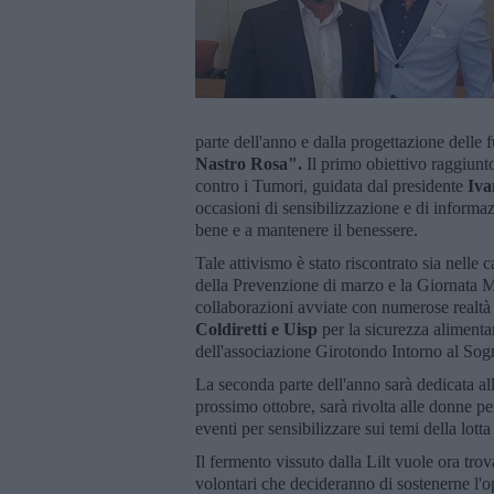
parte dell'anno e dalla progettazione delle f
Nastro Rosa".
Il primo obiettivo raggiunt
contro i Tumori, guidata dal presidente
Iva
occasioni di sensibilizzazione e di informaz
bene e a mantenere il benessere.
Tale attivismo è stato riscontrato sia nell
della Prevenzione di marzo e la Giornata M
collaborazioni avviate con numerose realtà de
Coldiretti e Uisp
per la sicurezza alimenta
dell'associazione Girotondo Intorno al Sogn
La seconda parte dell'anno sarà dedicata al
prossimo ottobre, sarà rivolta alle donne p
eventi per sensibilizzare sui temi della lott
Il fermento vissuto dalla Lilt vuole ora tr
volontari che decideranno di sostenerne l'o