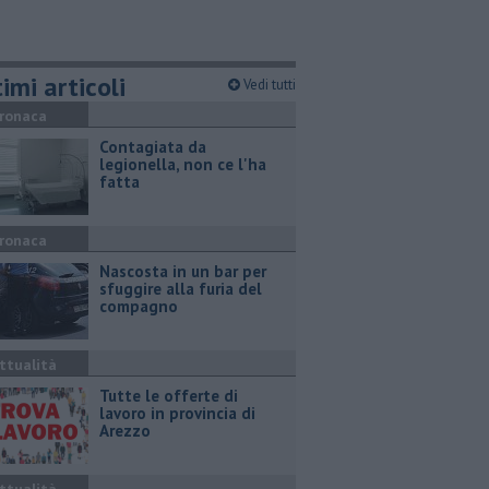
imi articoli
Vedi tutti
ronaca
Contagiata da
legionella, non ce l'ha
fatta
ronaca
Nascosta in un bar per
sfuggire alla furia del
compagno
ttualità
​Tutte le offerte di
lavoro in provincia di
Arezzo