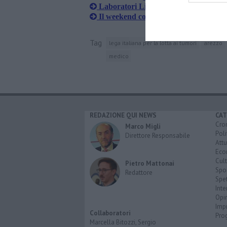
Laboratori Lilt e improvvisazione tea
Il weekend con il Festival del territor
Tag
lega italiana per la lotta ai tumori
arezzo
medico
REDAZIONE QUI NEWS
CAT
Cro
Marco Migli
Poli
Direttore Responsabile
Attu
Eco
Cult
Pietro Mattonai
Spo
Redattore
Spet
Inte
Opi
Imp
Collaboratori
Pro
Marcella Bitozzi, Sergio