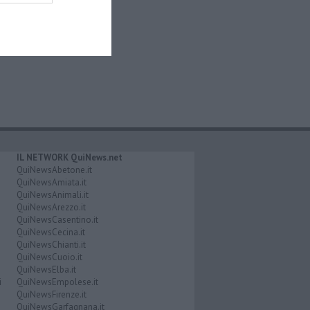
IL NETWORK QuiNews.net
QuiNewsAbetone.it
QuiNewsAmiata.it
QuiNewsAnimali.it
QuiNewsArezzo.it
QuiNewsCasentino.it
QuiNewsCecina.it
QuiNewsChianti.it
QuiNewsCuoio.it
QuiNewsElba.it
i
QuiNewsEmpolese.it
QuiNewsFirenze.it
QuiNewsGarfagnana.it