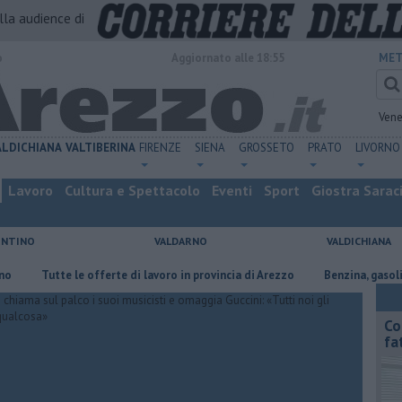
alla audience di
o
Aggiornato alle 18:55
MET
Vene
ALDICHIANA
VALTIBERINA
FIRENZE
SIENA
GROSSETO
PRATO
LIVORNO
Lavoro
Cultura e Spettacolo
Eventi
Sport
Giostra Sarac
ENTINO
VALDARNO
VALDICHIANA
Tutte le offerte di lavoro in provincia di Arezzo
​Benzina, gasolio, gpl, 
Co
fa