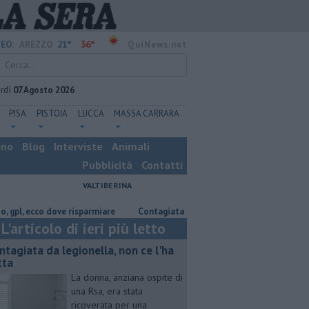
21°
36°
EO:
AREZZO
QuiNews.net
rdì
07 Agosto 2026
PISA
PISTOIA
LUCCA
MASSA CARRARA
ino
Blog
Interviste
Animali
Pubblicità
Contatti
VALTIBERINA
ecco dove risparmiare
Contagiata da legionella, non ce l'ha fatta
Na
L'articolo di ieri più letto
ntagiata da legionella, non ce l'ha
tta
La donna, anziana ospite di
una Rsa, era stata
ricoverata per una