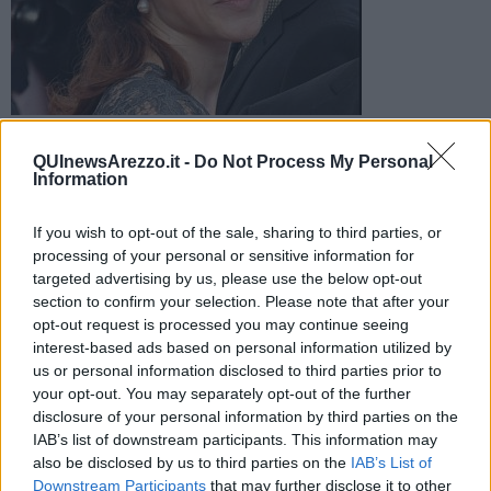
L’attrice lanciata da Pieraccioni taglierà il nastro della città di
Natale il 4 Dicembre prossimo, quando tornerà nella città di
QUInewsArezzo.it -
Do Not Process My Personal
Information
cui si è innamorata
If you wish to opt-out of the sale, sharing to third parties, or
processing of your personal or sensitive information for
targeted advertising by us, please use the below opt-out
section to confirm your selection. Please note that after your
AREZZO —
La Nazione riporta
che Ascom ha convinto Gabriella a
opt-out request is processed you may continue seeing
tornare e così sarà
il 4 Dicembre, giorno dell’inaugurazione del
interest-based ads based on personal information utilized by
mercatino tirolese
, che taglierà il nastro per l’avvio ufficiale.
us or personal information disclosed to third parties prior to
L'evento attira molti visitatori tra cui anche alcuni vip come attrici,
your opt-out. You may separately opt-out of the further
registi e politici nazionali.
disclosure of your personal information by third parties on the
Gabriella Pession,
uno dei volti della commedia italiana, è stata
IAB’s list of downstream participants. This information may
scoperta da Pieraccioni e vanta collaborazioni importanti con Carlo
also be disclosed by us to third parties on the
IAB’s List of
Verdone e Carlo Vanzina.
Downstream Participants
that may further disclose it to other