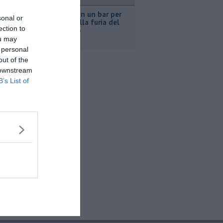
ronaca
Nascosta in un bar per
sonal or
sfuggire alla furia del
ection to
compagno
ou may
 personal
out of the
 downstream
B’s List of