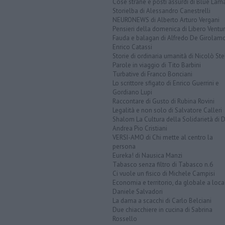
Cose strane e posti assurdi di Blue Lam
Storielba di Alessandro Canestrelli
NEURONEWS di Alberto Arturo Vergani
Pensieri della domenica di Libero Ventur
Fauda e balagan di Alfredo De Girolam
Enrico Catassi
Storie di ordinaria umanità di Nicolò Ste
Parole in viaggio di Tito Barbini
Turbative di Franco Bonciani
Lo scrittore sfigato di Enrico Guerrini e
Gordiano Lupi
Raccontare di Gusto di Rubina Rovini
Legalità e non solo di Salvatore Calleri
Shalom La Cultura della Solidarietà di 
Andrea Pio Cristiani
VERSI-AMO di Chi mette al centro la
persona
Eureka! di Nausica Manzi
Tabasco senza filtro di Tabasco n.6
Ci vuole un fisico di Michele Campisi
Economia e territorio, da globale a loca
Daniele Salvadori
La dama a scacchi di Carlo Belciani
Due chiacchiere in cucina di Sabrina
Rossello