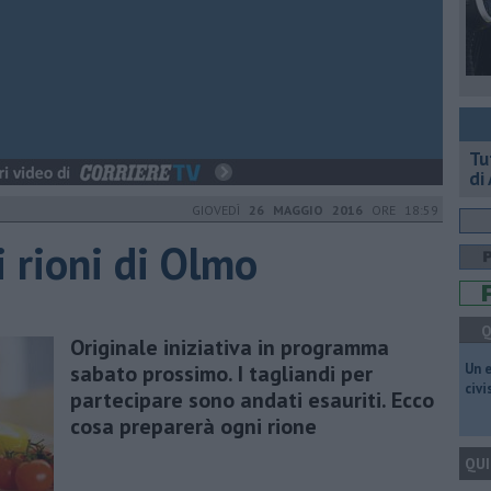
​T
di
GIOVEDÌ
26 MAGGIO 2016
ORE 18:59
 rioni di Olmo
Q
Originale iniziativa in programma
sabato prossimo. I tagliandi per
​Un 
civ
partecipare sono andati esauriti. Ecco
cosa preparerà ogni rione
QUI