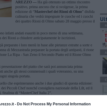
AREZZO —
Ha già ottenuto un ottimo riscontro
positivo, prima ancora che si svolgesse, la prima
edizione di “
Masterchef dei Rioni di Olmo
” disfida
culinaria che vedrà impegnate le cuoche ed i cuochi
Ult
dei quattro Rioni di Olmo sabato 28 maggio presso il
A
ono infatti andati esauriti in poco meno di una settimana,
a dei Rioni a chiudere anticipatamente le iscrizioni.
à preparato i loro menù in base alle pietanze estratte a sorte e
na di Mezzastrada preparare la portata degli antipasti, il rione
A
 rione La Ripa - San Zeno il Secondo Piatto ed il Rione Olmo
 presentazione del piatto che sarà poi annunciata prima
sti anche gli stessi commensali i quali voteranno, su una
ogni singola portata.
C
uello che esprimeranno anche i due giudici di questa edizione:
 dei Piccoli Chef nonché consigliera nazionale della Lilt, ed il
i
, finalista di “MasterChef Italia 2”.
hito dalla presentazione dei quattro bozzetti più votati del
ezzo.it -
Do Not Process My Personal Information
ei rioni alla presenza degli artisti che vi hanno partecipato.