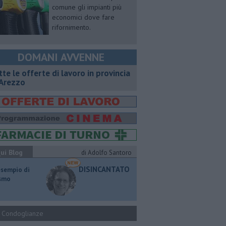
comune gli impianti più
economici dove fare
rifornimento.
DOMANI AVVENNE
utte le offerte di lavoro in provincia
 Arezzo
ui Blog
di Adolfo Santoro
DISINCANTATO
esempio di
ismo
Condoglianze