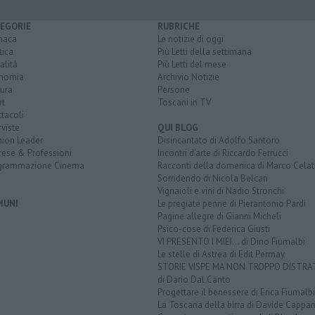
EGORIE
RUBRICHE
naca
Le notizie di oggi
tica
Più Letti della settimana
alità
Più Letti del mese
nomia
Archivio Notizie
ura
Persone
rt
Toscani in TV
tacoli
rviste
QUI BLOG
nion Leader
Disincantato di Adolfo Santoro
rese & Professioni
Incontri d'arte di Riccardo Ferrucci
grammazione Cinema
Racconti della domenica di Marco Celat
Sorridendo di Nicola Belcari
Vignaioli e vini di Nadio Stronchi
MUNI
Le pregiate penne di Pierantonio Pardi
Pagine allegre di Gianni Micheli
Psico-cose di Federica Giusti
VI PRESENTO I MIEI... di Dino Fiumalbi
Le stelle di Astrea di Edit Permay
STORIE VISPE MA NON TROPPO DISTR
di Dario Dal Canto
Progettare il benessere di Erica Fiumalbi
La Toscana della birra di Davide Cappan