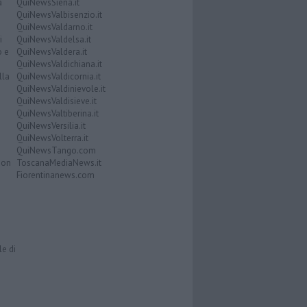
a
QuiNewsSiena.it
QuiNewsValbisenzio.it
QuiNewsValdarno.it
i
QuiNewsValdelsa.it
o e
QuiNewsValdera.it
QuiNewsValdichiana.it
lla
QuiNewsValdicornia.it
QuiNewsValdinievole.it
QuiNewsValdisieve.it
QuiNewsValtiberina.it
QuiNewsVersilia.it
QuiNewsVolterra.it
QuiNewsTango.com
Don
ToscanaMediaNews.it
Fiorentinanews.com
le di