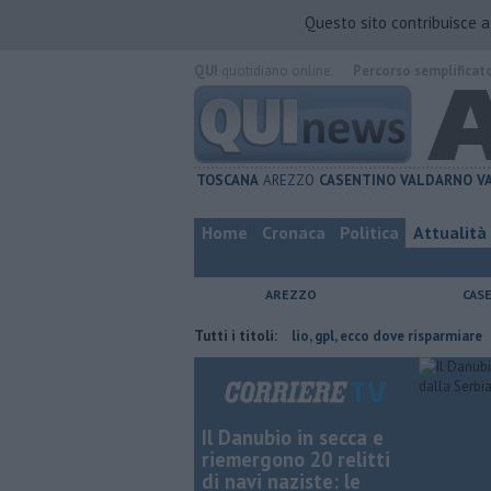
Questo sito contribuisce 
QUI
quotidiano online.
Percorso semplificat
TOSCANA
AREZZO
CASENTINO
VALDARNO
V
Home
Cronaca
Politica
Attualità
AREZZO
CAS
provincia di Arezzo
​Benzina, gasolio, gpl, ecco dove risparmiare
Tutti i titoli:
Con
Il Danubio in secca e
riemergono 20 relitti
di navi naziste: le