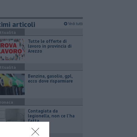
imi articoli
Vedi tutti
ttualità
​Tutte le offerte di
lavoro in provincia di
Arezzo
ttualità
​Benzina, gasolio, gpl,
ecco dove risparmiare
ronaca
Contagiata da
legionella, non ce l'ha
fatta