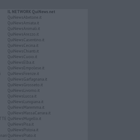
IL NETWORK QuiNews.net
QuiNewsAbetone.it
QuiNewsAmiata.it
QuiNewsAnimali.it
QuiNewsArezzo.it
QuiNewsCasentino.it
QuiNewsCecina.it
QuiNewsChianti.it
QuiNewsCuoio.it
QuiNewsElba.it
QuiNewsEmpolese.it
i
QuiNewsFirenze.it
QuiNewsGarfagnana.it
QuiNewsGrosseto.it
QuiNewsLivorno.it
QuiNewsLucca.it
QuiNewsLunigiana.it
QuiNewsMaremma.it
QuiNewsMassaCarrara.it
ATTE
QuiNewsMugello.it
QuiNewsPisa.it
QuiNewsPistoia.it
nari
QuiNewsPrato.it