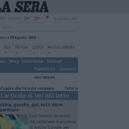
23°
35°
EO:
AREZZO
QuiNews.net
enica
09 Agosto 2026
PISA
PISTOIA
LUCCA
MASSA CARRARA
ino
Blog
Interviste
Animali
Pubblicità
Contatti
VALTIBERINA
 alla furia del compagno
​Tutte le offerte di lavoro in provincia di Arez
L'articolo di ieri più letto
enzina, gasolio, gpl, ecco dove
sparmiare
Ecco l'elenco dei prezzi
del carburante in provincia
di Arezzo. Comune per