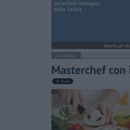
incredibili immagini
dalla Serbia
Attualità
Masterchef con i