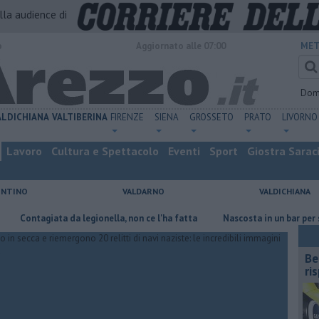
alla audience di
o
Aggiornato alle 07:00
MET
Dom
ALDICHIANA
VALTIBERINA
FIRENZE
SIENA
GROSSETO
PRATO
LIVORNO
Lavoro
Cultura e Spettacolo
Eventi
Sport
Giostra Sarac
ENTINO
VALDARNO
VALDICHIANA
tagiata da legionella, non ce l'ha fatta
Nascosta in un bar per sfuggire
​B
ri