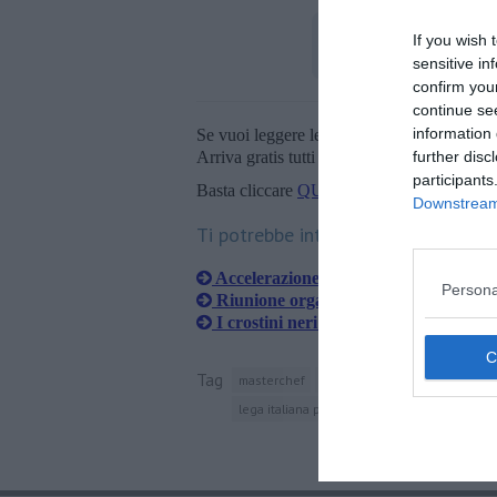
If you wish 
sensitive in
confirm you
continue se
information 
Se vuoi leggere le notizie principali della T
Arriva gratis tutti i giorni alle 20:00 dirett
further disc
participants
Basta cliccare
QUI
Downstream 
Ti potrebbe interessare anche:
Accelerazione per la Due Mari
Persona
Riunione organizzativa della Giostra 
I crostini neri incoronati piatto tipico
Tag
masterchef
arezzo
acli
cuoco
olmo
lega italiana per la lotta ai tumori
città di 