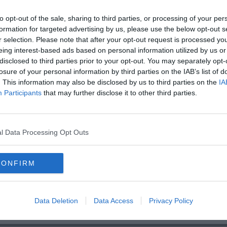
C
to opt-out of the sale, sharing to third parties, or processing of your per
formation for targeted advertising by us, please use the below opt-out s
r selection. Please note that after your opt-out request is processed y
eing interest-based ads based on personal information utilized by us or
disclosed to third parties prior to your opt-out. You may separately opt-
oscana iscriviti alla
Newsletter QUInews - ToscanaMedia.
amente nella tua casella di posta.
losure of your personal information by third parties on the IAB’s list of
. This information may also be disclosed by us to third parties on the
IA
Participants
that may further disclose it to other third parties.
l Data Processing Opt Outs
dei Rioni
 aretino
CONFIRM
 al brembo
basso
san zeno
secondo piatto
castello
masterchef italia
italia 2
Data Deletion
Data Access
Privacy Policy