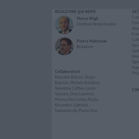
REDAZIONE QUI NEWS
CAT
Cro
Marco Migli
Poli
Direttore Responsabile
Attu
Eco
Cult
Pietro Mattonai
Spo
Redattore
Spet
Inte
Opi
Imp
Collaboratori
Pro
Marcella Bitozzi, Sergio
Braccini, Michele Bufalino,
Valentina Caffieri, Linda
CO
Giuliani, Dina Laurenzi,
Monica Nocciolini, Paolo
Nocentini, Gabriele
Santarnecchi, Paola Silvi.