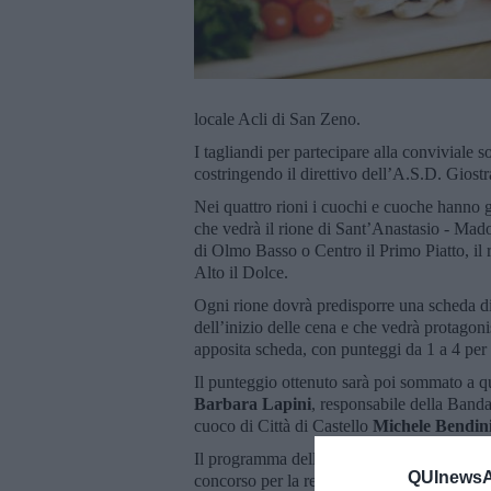
locale Acli di San Zeno.
I tagliandi per partecipare alla conviviale s
costringendo il direttivo dell’A.S.D. Giostr
Nei quattro rioni i cuochi e cuoche hanno gi
che vedrà il rione di Sant’Anastasio - Madon
di Olmo Basso o Centro il Primo Piatto, il
Alto il Dolce.
Ogni rione dovrà predisporre una scheda di
dell’inizio delle cena e che vedrà protagoni
apposita scheda, con punteggi da 1 a 4 per 
Il punteggio ottenuto sarà poi sommato a q
Barbara Lapini
, responsabile della Banda
cuoco di Città di Castello
Michele Bendin
Il programma della serata sarà inoltre arricc
QUInewsAr
concorso per la realizzazione degli stemmi d