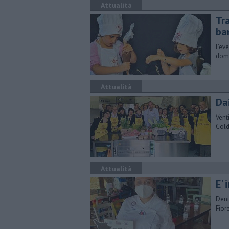
Attualità
​Tr
ba
L'ev
dome
Attualità
Da
Vent
Cold
Attualità
E' 
Deni
Fior