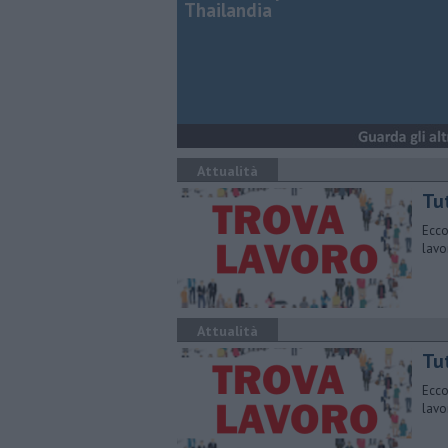
Thailandia
Attualità
​Tu
Ecco
lavo
Attualità
​Tu
Ecco
lavo