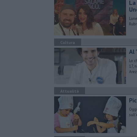
​L
Un
Lune
Rubr
Cultura
Al 
Lo c
17, 
Arez
Attualità
Pi
Oggi
sull