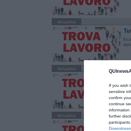
Attualità
​Tu
Ecco
lavo
Attualità
QUInewsAr
​Tu
If you wish 
Ecco
lavo
sensitive in
confirm you
continue se
information 
Attualità
further disc
participants
​Tu
Downstream 