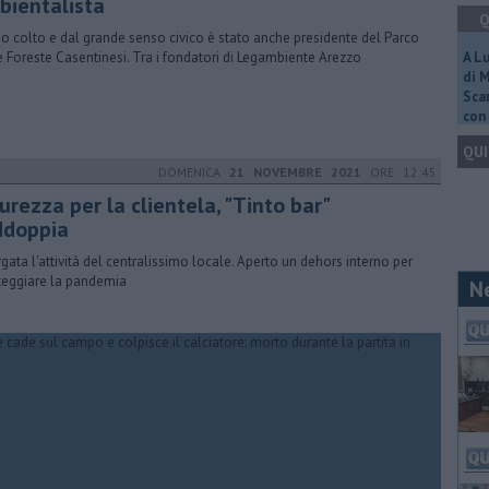
bientalista
Q
 colto e dal grande senso civico è stato anche presidente del Parco
e Foreste Casentinesi. Tra i fondatori di Legambiente Arezzo
A L
di 
Scar
con 
QUI
DOMENICA
21 NOVEMBRE 2021
ORE 12:45
urezza per la clientela, "Tinto bar"
ddoppia
rgata l'attività del centralissimo locale. Aperto un dehors interno per
teggiare la pandemia
N