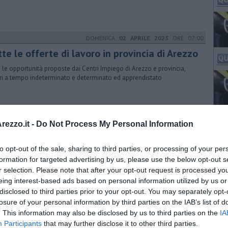
DOMENICA
02 APRILE 2023
ORE 07:00
tte le offerte di lavoro in provincia di Arezzo
 le opportunità proposte dai Centri Impiego di Arezzo e provincia,
ri a tempo indeterminato e determinato ed apprendistato
DOMENICA
18 FEBBRAIO 2024
ORE 07:00
ezzo.it -
Do Not Process My Personal Information
tte le offerte di lavoro in provincia di Arezzo
to opt-out of the sale, sharing to third parties, or processing of your per
 le opportunità proposte dai Centri Impiego di Arezzo e provincia,
ri a tempo indeterminato e determinato ed apprendistato
formation for targeted advertising by us, please use the below opt-out s
r selection. Please note that after your opt-out request is processed y
eing interest-based ads based on personal information utilized by us or
disclosed to third parties prior to your opt-out. You may separately opt-
DOMENICA
05 MAGGIO 2024
ORE 07:00
losure of your personal information by third parties on the IAB’s list of
. This information may also be disclosed by us to third parties on the
IA
tte le offerte di lavoro in provincia di Arezzo
Participants
that may further disclose it to other third parties.