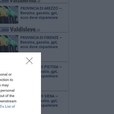
PROVINCIA DI AREZZO — ​
Benzina, gasolio, gpl,
ecco dove risparmiare
PROVINCIA DI FIRENZE — ​
Benzina, gasolio, gpl,
ecco dove risparmiare
PROVINCIA DI PISTOIA — ​
Benzina, gasolio, gpl,
sonal or
ecco dove risparmiare
ection to
ou may
 personal
out of the
PROVINCIA DI SIENA — ​
Benzina, gasolio, gpl,
 downstream
ecco dove risparmiare
B’s List of