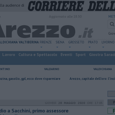
alla audience di
o
Aggiornato alle 18:50
MET
Gio
ALDICHIANA
VALTIBERINA
FIRENZE
SIENA
GROSSETO
PRATO
LIVORNO
Lavoro
Cultura e Spettacolo
Eventi
Sport
Giostra Sarac
ENTINO
VALDARNO
VALDICHIANA
gpl, ecco dove risparmiare
Arezzo, capitale dell’oro: l’incisione su metall
GIOVEDÌ
28 MAGGIO 2020
ORE 17:05
dio a Sacchini, primo assessore