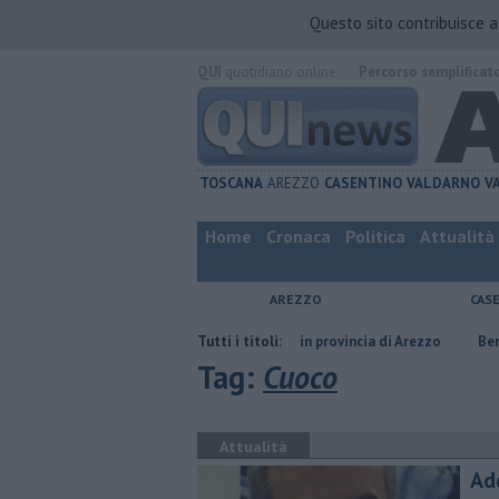
Questo sito contribuisce 
QUI
quotidiano online.
Percorso semplificat
TOSCANA
AREZZO
CASENTINO
VALDARNO
V
Home
Cronaca
Politica
Attualità
AREZZO
CAS
​Tutte le offerte di lavoro in provincia di Arezzo
Tutti i titoli:
​Benzina, gasolio, 
Tag:
Cuoco
Attualità
Ad