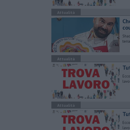
Attualità
Ch
co
Shad
terr
Attualità
​Tu
Ecco
lavo
Attualità
​Tu
Ecco
lavo