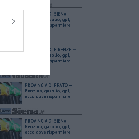
PROVINCIA DI SIENA — ​
Benzina, gasolio, gpl,
ecco dove risparmiare
PROVINCIA DI FIRENZE — ​
Benzina, gasolio, gpl,
ecco dove risparmiare
PROVINCIA DI PRATO — ​
Benzina, gasolio, gpl,
ecco dove risparmiare
PROVINCIA DI SIENA — ​
Benzina, gasolio, gpl,
ecco dove risparmiare