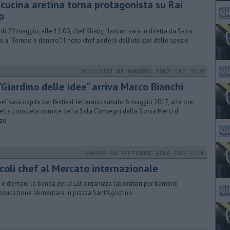
a cucina aretina torna protagonista su Rai
o
dì 29 maggio, alle 11.00, chef Shady Hasbun sarà in diretta da Saxa
a a "Tempo e denaro". Il noto chef parlerà dell'utilizzo delle spezie
MERCOLEDÌ
03 MAGGIO 2017
ORE 07:00
"Giardino delle idee" arriva Marco Bianchi
hef sarà ospite del festival letterario sabato 6 maggio 2017, alle ore
nella consueta cornice della Sala Convegni della Borsa Merci di
zo
SABATO
15 OTTOBRE 2016
ORE 15:00
ccoli chef al Mercato internazionale
 e domani la banda della Lilt organizza laboratori per bambini
'educazione alimentare in piazza Sant'Agostino