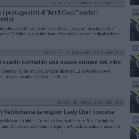
SABATO
21 FEBBRAIO 2015
ORE 15:55
a i protagonisti di "Art&Ciocc" anche i
mbini
ento dedicato al mondo del cioccolato, in programma sabato 21 e
nica 22 febbraio, sarà infatti arricchito dai laboratori dedicati ai bimbi
MERCOLEDÌ
11 NOVEMBRE 2020
ORE 09:00
i cuochi contadini una nuova visione del cibo
i operatori agrituristici diplomati a "distanza". La soddisfazione di
iretti e del presidente Lidia Castellucci
GIOVEDÌ
08 APRILE 2021
ORE 09:35
in Valdichiana la miglior Lady Chef toscana
se Massarenti abita a Cortona e lavora al Settore 20 di Castiglion
entino. Rappresenterà l’Unione Regionale Cuochi alla finale nazionale