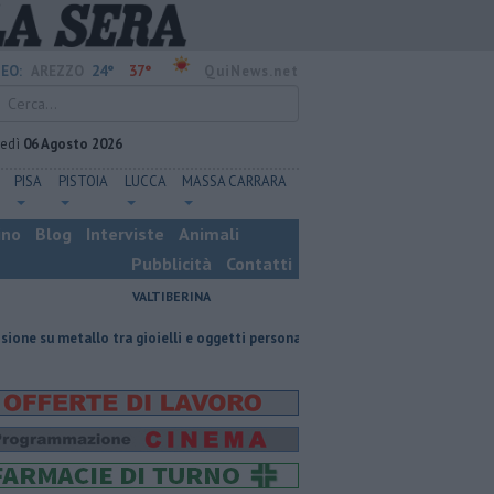
24°
37°
EO:
AREZZO
QuiNews.net
vedì
06 Agosto 2026
PISA
PISTOIA
LUCCA
MASSA CARRARA
ino
Blog
Interviste
Animali
Pubblicità
Contatti
VALTIBERINA
o tra gioielli e oggetti personalizzati
Nascosta in un bar per sfuggire a