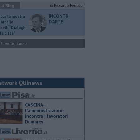
ui Blog
di Riccardo Ferrucci
INCONTRI
ucca la mostra
D'ARTE
Marcello
selli “Dialoghi
la città"
Condoglianze
etwork QUInews
CASCINA —
L'amministrazione
incontra i lavoratori
Dumarey