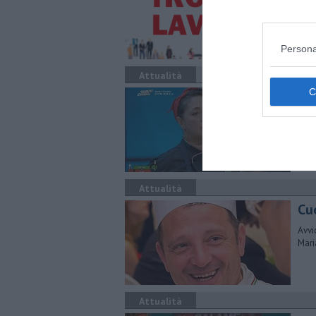
Ecco
lavo
Persona
Attualità
Ris
Robe
Cuoc
Attualità
Cu
Avvi
Mari
Attualità