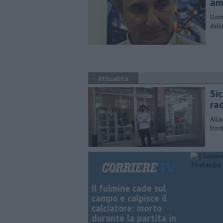
am
Uomo
dell
Attualità
Sic
ra
Alla
fron
Il fulmine cade sul
campo e colpisce il
calciatore: morto
durante la partita in