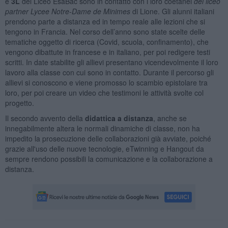
e
3L
del Liceo EsaBac sono in contatto con i loro coetanei
del liceo
partner Lycee Notre-Dame de Minimes
di Lione. Gli alunni italiani
prendono parte a distanza ed in tempo reale alle lezioni che si
tengono in Francia. Nel corso dell’anno sono state scelte delle
tematiche oggetto di ricerca (Covid, scuola, confinamento), che
vengono dibattute in francese e in italiano, per poi redigere testi
scritti. In date stabilite gli allievi presentano vicendevolmente il loro
lavoro alla classe con cui sono in contatto. Durante il percorso gli
allievi si conoscono e viene promosso lo scambio epistolare tra
loro, per poi creare un video che testimoni le attività svolte col
progetto.
Il secondo avvento della
didattica a distanza
, anche se
innegabilmente altera le normali dinamiche di classe, non ha
impedito la prosecuzione delle collaborazioni già avviate, poiché
grazie all'uso delle nuove tecnologie, eTwinning e Hangout da
sempre rendono possibili la comunicazione e la collaborazione a
distanza.