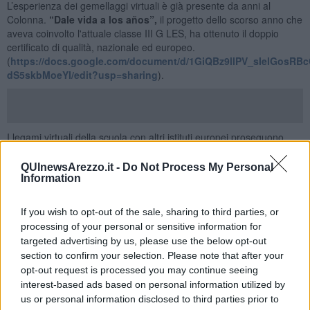
L’esperienza dei gemellaggi virtuali è già presente da anni al
Colonna.
“Dale vida a los años”,
il progetto dello scorso anno che
aveva coinvolto l'attuale classe III G LES, ha ottenuto il doppio
certificato di qualità, nazionale ed europeo.
(
https://docs.google.com/document/d/1GiQBz9llPV_sIelGosR
dS5skbMoeYI/edit?usp=sharing
).
I legami virtuali della scuola con altri istituti europei proseguono
anche quest'anno nella piattaforma eTwinning grazie a tre nuove
collaborazioni, sia in inglese che in spagnolo. Inoltre è attivo con
QUInewsArezzo.it -
Do Not Process My Personal
Hangout lo scambio in lingua francese.
Information
Le classi
2F
del Liceo Linguistico e
2B
del Liceo delle Scienze
If you wish to opt-out of the sale, sharing to third parties, or
Umane, sotto la guida delle professoresse Gallina e Carbone,
stanno svolgendo il progetto
European Postcards Rally
, creando
processing of your personal or sensitive information for
cartoline virtuali con immagini di luoghi e paesaggi del territorio e
targeted advertising by us, please use the below opt-out
brevi informazioni in inglese e italiano, per convincere i
section to confirm your selection. Please note that after your
corrispondenti a visitarli. Il fine è la
promozione del patrimonio
opt-out request is processed you may continue seeing
culturale Europeo,
celebrazione dell'Erasmus Day 2020 con la
interest-based ads based on personal information utilized by
pubblicazione delle cartoline sul sito della scuola pilota Reunion
us or personal information disclosed to third parties prior to
Island Academy.