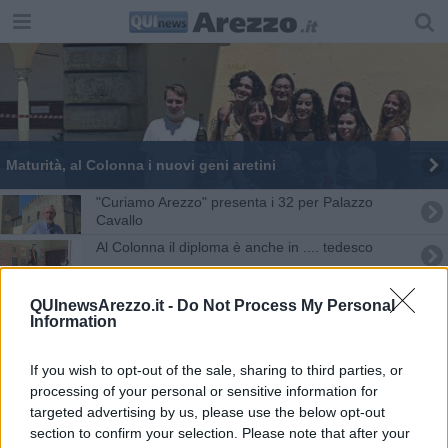
Maturità, al Colonna i nuovi geni aretini
"Curiamo Arezzo" presenta i 32 per Palazzo
Cavallo
Al Colonna il diploma è anche in .... tedesco
Liceo Colonna, record di nuove iscrizioni
QUInewsArezzo.it -
Do Not Process My Personal
Information
Non solo didattica, anche i gemellaggi a distanza
If you wish to opt-out of the sale, sharing to third parties, or
Ambiente, il "Colonna" primeggia in Italia
processing of your personal or sensitive information for
targeted advertising by us, please use the below opt-out
Il "Vittorio Colonna" allarga le frontiere
section to confirm your selection. Please note that after your