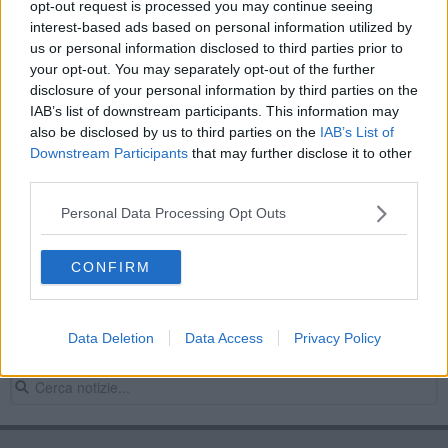
opt-out request is processed you may continue seeing
Due Pon di lingua francese al Liceo Colonna
interest-based ads based on personal information utilized by
us or personal information disclosed to third parties prior to
Studenti del Colonna "certificati" in francese
your opt-out. You may separately opt-out of the further
disclosure of your personal information by third parties on the
Giana: studenti insegnano i corretti stili di vita
IAB’s list of downstream participants. This information may
also be disclosed by us to third parties on the
IAB’s List of
​Ventotto esperti in lista per “Curare Arezzo”
Downstream Participants
that may further disclose it to other
third parties.
Il "Colonna" parla sempre più francese
Personal Data Processing Opt Outs
Maturi al Liceo Colonna, nomi e numeri
CONFIRM
"Un pomeriggio al Colonna" ... per le terze Medie
Dalla scuola aretina un solo grido, "pace"
Data Deletion
Data Access
Privacy Policy