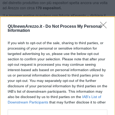
del distretto produttivo con più espositori spetta ancora una volta
ad Arezzo con circa
170 espositori.
“Le imprese aretine guardano con fiducia all’evento – dichiara il
p
residente di Confartigianato Orafi, Luca Parrini.
– C’è un
importante ritorno degli operatori commerciali internazionali al
QUInewsArezzo.it -
Do Not Process My Personal
Information
gioiello made in Italy. In particolare l’incremento dell’export italiano
verso Stati Uniti ed Europa che abbiamo sperimentato nel corso del
2021 sembra essere confermato anche nel primo semestre 2022”.
If you wish to opt-out of the sale, sharing to third parties, or
processing of your personal or sensitive information for
targeted advertising by us, please use the below opt-out
section to confirm your selection. Please note that after your
“Analizzando i dati provenienti dal World Gold Council relativi al
opt-out request is processed you may continue seeing
primo semestre 2022 appare chiaro come la domanda mondiale di
interest-based ads based on personal information utilized by
oreficeria sia ancora lontana dai livelli pre-pandemia. Le vendite
us or personal information disclosed to third parties prior to
internazionali di gioielleria risultano inferiori di 13 punti percentuali
your opt-out. You may separately opt-out of the further
rispetto a quelle registrate nei primi sei mesi del 2019. Tuttavia –
disclosure of your personal information by third parties on the
spiega Parrini – guardando in dettaglio i consumi di oreficeria nei
IAB’s list of downstream participants. This information may
singoli mercati internazionali emerge come l’andamento delle
also be disclosed by us to third parties on the
IAB’s List of
vendite presenti tendenze contrastanti. I nostri principali mercati di
Downstream Participants
that may further disclose it to other
sbocco nel 2022 manifestano tendenzialmente volumi di consumo
third parties.
addirittura superiori al 2019:
Stati uniti +24%, Emirati Arabi Uniti