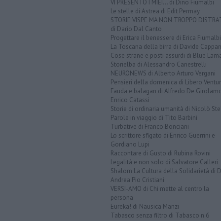
VI PRESENTO I MIEI... di Dino Fiumalbi
Le stelle di Astrea di Edit Permay
STORIE VISPE MA NON TROPPO DISTR
di Dario Dal Canto
Progettare il benessere di Erica Fiumalbi
La Toscana della birra di Davide Cappan
Cose strane e posti assurdi di Blue Lam
Storielba di Alessandro Canestrelli
NEURONEWS di Alberto Arturo Vergani
Pensieri della domenica di Libero Ventur
Fauda e balagan di Alfredo De Girolam
Enrico Catassi
Storie di ordinaria umanità di Nicolò Ste
Parole in viaggio di Tito Barbini
Turbative di Franco Bonciani
Lo scrittore sfigato di Enrico Guerrini e
Gordiano Lupi
Raccontare di Gusto di Rubina Rovini
Legalità e non solo di Salvatore Calleri
Shalom La Cultura della Solidarietà di 
Andrea Pio Cristiani
VERSI-AMO di Chi mette al centro la
persona
Eureka! di Nausica Manzi
Tabasco senza filtro di Tabasco n.6