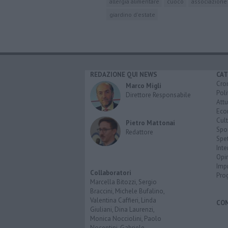
allergia alimentare
cuoco
associazione 
giardino d'estate
REDAZIONE QUI NEWS
CAT
Cro
Marco Migli
Poli
Direttore Responsabile
Attu
Eco
Cult
Pietro Mattonai
Spo
Redattore
Spet
Inte
Opi
Imp
Collaboratori
Pro
Marcella Bitozzi, Sergio
Braccini, Michele Bufalino,
Valentina Caffieri, Linda
CO
Giuliani, Dina Laurenzi,
Monica Nocciolini, Paolo
Nocentini, Gabriele