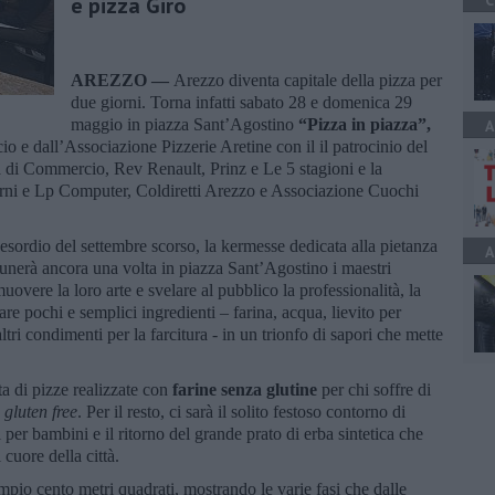
C
e pizza Giro
AREZZO —
Arezzo diventa capitale della pizza per
due giorni. Torna infatti sabato 28 e domenica 29
maggio in piazza Sant’Agostino
“Pizza in piazza”,
A
 e dall’Associazione Pizzerie Aretine con il il patrocinio del
 di Commercio, Rev Renault, Prinz e Le 5 stagioni e la
rni e Lp Computer, Coldiretti Arezzo e Associazione Cuochi
 esordio del settembre scorso, la kermesse dedicata alla pietanza
A
dunerà ancora una volta in piazza Sant’Agostino i maestri
uovere la loro arte e svelare al pubblico la professionalità, la
re pochi e semplici ingredienti – farina, acqua, lievito per
tri condimenti per la farcitura - in un trionfo di sapori che mette
a di pizze realizzate con
farine senza glutine
per chi soffre di
o
gluten free
. Per il resto, ci sarà il solito festoso contorno di
er bambini e il ritorno del grande prato di erba sintetica che
cuore della città.
ampio cento metri quadrati, mostrando le varie fasi che dalle