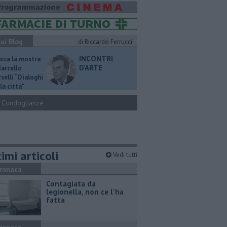
ui Blog
di Riccardo Ferrucci
INCONTRI
ucca la mostra
D'ARTE
Marcello
selli “Dialoghi
la città"
Condoglianze
imi articoli
Vedi tutti
ronaca
Contagiata da
legionella, non ce l'ha
fatta