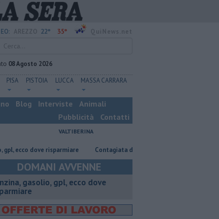
22°
35°
EO:
AREZZO
QuiNews.net
ato
08 Agosto 2026
PISA
PISTOIA
LUCCA
MASSA CARRARA
ino
Blog
Interviste
Animali
Pubblicità
Contatti
VALTIBERINA
o dove risparmiare
Contagiata da legionella, non ce l'ha fatta
Nasco
DOMANI AVVENNE
enzina, gasolio, gpl, ecco dove
sparmiare