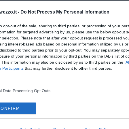
 Piazza sarà l’offerta di prodotti gluten free: dalla pizza alla
inz. A sostenere l’Associazione Pizzerie Aretine
nell’intento di
ezzo.it -
Do Not Process My Personal Information
a di conciliare nel piatto gusto e salute con particolare riguardo
limentari, ci sarà anche l’
Associazione Cuochi Aretini
, sulla
to opt-out of the sale, sharing to third parties, or processing of your per
iazza del Gusto”. Presente in piazza anche l’Associazione
formation for targeted advertising by us, please use the below opt-out s
e consigli sul regime dietetico più adatto da seguire.
r selection. Please note that after your opt-out request is processed y
enere pizze buone e digeribili per tutti li daranno anche i
eing interest-based ads based on personal information utilized by us or
oking show, in programma nel pomeriggio di sabato e domenica
disclosed to third parties prior to your opt-out. You may separately opt-
bato 28 alle ore 16 con l’intervento di
Dino Salvi
(Pizzeria
losure of your personal information by third parties on the IAB’s list of
e 16.30 arriverà
Riccardo Pancini
(Al Foghèr) a parlare di pizza
. This information may also be disclosed by us to third parties on the
IA
e dell’Associazione Pizzerie Aretine
Renato Pancini
(Al Foghèr),
Participants
that may further disclose it to other third parties.
ze speciali “Terre d’Arezzo” e “Giro”. Domenica alle 16 si
 con
Pierluigi Police
(O’Scugnizzo), alle 16.30 di pizza gluten
più), coadiuvato da
Emanuela Ghinazzi
e
Rossana Del Santo
 di Arezzo. Gran finale alle ore 17 con l’approfondimento sulla
l Data Processing Opt Outs
attrezzata con tavoli e sedie per degustare le pizze o bere in
rio giardino d’estate: tornerà infatti il maxi-prato sintetico di
CONFIRM
rà sulla pavimentazione della piazza già da venerdì, subito dopo