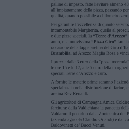
palline di impasto, fatte lievitare almeno 4
all’impiattamento della pizza, passando per l
qualità, quando possibile a chilometro zero,
Per garantire l’eccellenza di quanto servito,
intramontabile Margherita, quella al prosciu
e due pizze speciali,
la “Terre d’Arezzo”
anno, e la nuovissima
“Pizza Giro”
farcit
occasione della tappa aretina del Giro d’Ita
Brambilla
, ad Arezzo Maglia Rosa e vincit
I prezzi:
dalle 3 euro della “pizza merenda” 
le ore 15 e le 17, alle 5 euro della margherit
speciali Terre d’Arezzo e Giro.
A fornire le materie prime saranno l’azien
specializzata nella distribuzione di farine,
aretina Rev Renault.
Gli agricoltori di Campagna Amica Coldirett
farcitura: dalla Valdichiana la pancetta del
Valdarno il pecorino dalla Zootecnica del 
(azienda agricola Claudio Orlandi) e dai col
Baldovinetti de’ Bacci Venuti.