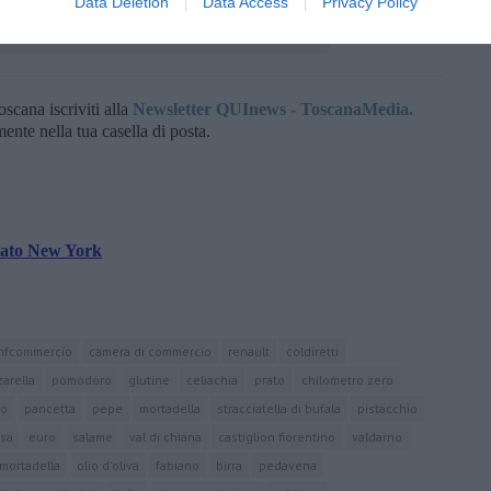
Data Deletion
Data Access
Privacy Policy
oscana iscriviti alla
Newsletter QUInews - ToscanaMedia.
amente nella tua casella di posta.
stato New York
nfcommercio
camera di commercio
renault
coldiretti
arella
pomodoro
glutine
celiachia
prato
chilometro zero
no
pancetta
pepe
mortadella
stracciatella di bufala
pistacchio
osa
euro
salame
val di chiana
castiglion fiorentino
valdarno
 mortadella
olio d'oliva
fabiano
birra
pedavena