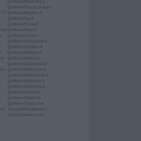
QuiNewsMaremma.it
QuiNewsMassaCarrara.it
ATTE
QuiNewsMugello.it
QuiNewsPisa.it
QuiNewsPistoia.it
nari
QuiNewsPrato.it
a
QuiNewsSiena.it
QuiNewsValbisenzio.it
QuiNewsValdarno.it
i
QuiNewsValdelsa.it
o e
QuiNewsValdera.it
QuiNewsValdichiana.it
lla
QuiNewsValdicornia.it
QuiNewsValdinievole.it
QuiNewsValdisieve.it
QuiNewsValtiberina.it
QuiNewsVersilia.it
QuiNewsVolterra.it
QuiNewsTango.com
Don
ToscanaMediaNews.it
Fiorentinanews.com