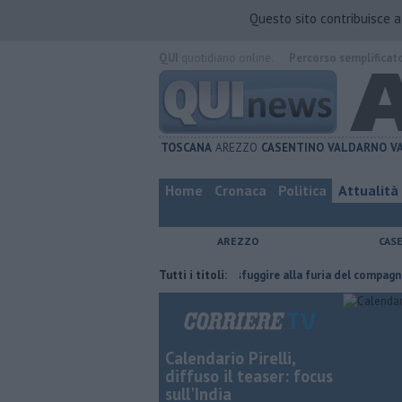
Questo sito contribuisce 
QUI
quotidiano online.
Percorso semplificat
TOSCANA
AREZZO
CASENTINO
VALDARNO
V
Home
Cronaca
Politica
Attualità
AREZZO
CAS
 fatta
Nascosta in un bar per sfuggire alla furia del compagno
Tutti i titoli:
​Tut
Calendario Pirelli,
diffuso il teaser: focus
sull'India