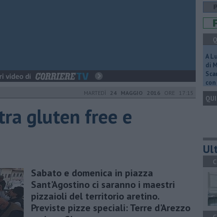
Q
A L
di 
Scar
con 
MARTEDÌ
24 MAGGIO 2016
ORE 17:15
QUI
 tra gluten free e
Ult
C
Sabato e domenica in piazza
Sant'Agostino ci saranno i maestri
pizzaioli del territorio aretino.
Previste pizze speciali: Terre d'Arezzo