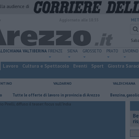
alla audience di
o
Aggiornato alle 18:55
MET
Sab
ALDICHIANA
VALTIBERINA
FIRENZE
SIENA
GROSSETO
PRATO
LIVORNO
Lavoro
Cultura e Spettacolo
Eventi
Sport
Giostra Sarac
ENTINO
VALDARNO
VALDICHIANA
te le offerte di lavoro in provincia di Arezzo
​Benzina, gasolio, gpl, ecc
​B
ri