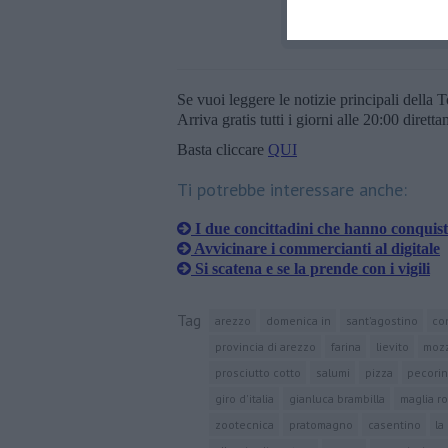
Se vuoi leggere le notizie principali della T
Arriva gratis tutti i giorni alle 20:00 dirett
Basta cliccare
QUI
Ti potrebbe interessare anche:
I due concittadini che hanno conqui
Avvicinare i commercianti al digitale
Si scatena e se la prende con i vigili
Tag
arezzo
domenica in
sant'agostino
co
provincia di arezzo
farina
lievito
mozz
prosciutto cotto
salumi
pizza
pecori
giro d'italia
gianluca brambilla
maglia r
zootecnica
pratomagno
casentino
la