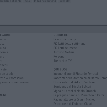
italiana celiachia
italia
pizza napoletana
caldiero
EGORIE
RUBRICHE
naca
Le notizie di oggi
tica
Più Letti della settimana
alità
Più Letti del mese
nomia
Archivio Notizie
ura
Persone
rt
Toscani in TV
tacoli
rviste
QUI BLOG
nion Leader
Incontri d'arte di Riccardo Ferrucci
rese & Professioni
Racconti della domenica di Marco Celat
grammazione Cinema
Disincantato di Adolfo Santoro
Sorridendo di Nicola Belcari
Vignaioli e vini di Nadio Stronchi
MUNI
Le pregiate penne di Pierantonio Pardi
Pagine allegre di Gianni Micheli
Psico-cose di Federica Giusti