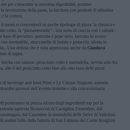
8 ore per consentire la massima digeribilità, portano
a lavorazione della pasta, la farcitura con prodotti di altissima
 e la cottura.
 il menù si concentrerà su poche tipologie di pizza: la classica e
tto cotto, la “pizzamerenda” - una sorta di ciaccia con i salumi -
a base di pecorino, pancetta e pepe nero, lanciata lo scorso
a con mortadella, stracciatella di bufala e pistacchi, ideata in
lia,. Una delizia che è stata apprezzata anche da
Gianluca
ore di tappa.
farcita con salame, prosciutto cotto e mortadella, servita solo fra
a, alle 6 del prosciutto cotto fino alle otto euro delle pizze
da di beverage and food Prinz e Le Cinque Stagioni, azienda
 entrambe sponsor dell’evento insieme e alla concessionaria
i porteranno in piazza alcuni degli ingredienti top per la
l'azienda agricola Bemoccoli di Castiglion Fiorentino, dal
Pratomagno, dal Casentino la mortadella delle Selve di Vallolmo
li aretini l'olio dalla fattoria di San Fabiano del Conte Borghini