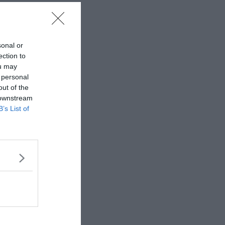
sonal or
ection to
ou may
 personal
out of the
 downstream
B’s List of