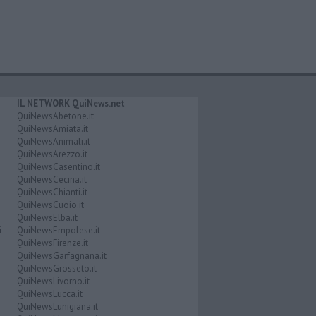
IL NETWORK QuiNews.net
QuiNewsAbetone.it
QuiNewsAmiata.it
QuiNewsAnimali.it
QuiNewsArezzo.it
QuiNewsCasentino.it
QuiNewsCecina.it
QuiNewsChianti.it
QuiNewsCuoio.it
QuiNewsElba.it
i
QuiNewsEmpolese.it
QuiNewsFirenze.it
QuiNewsGarfagnana.it
QuiNewsGrosseto.it
QuiNewsLivorno.it
QuiNewsLucca.it
QuiNewsLunigiana.it