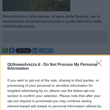
Rimodulazione delle risorse, da parte della Regione, per la
realizzazione del ponte provvisorio e quello definitivo della
viabilità alternativa
AREZZO —
Rimodulazione di risorse sia per la realizzazione del
ponte provvisorio allo storico ponte ‘Buriano’
, ma anche per la
QUInewsArezzo.it -
Do Not Process My Personal
progettazione del
ponte definitivo
che sostituirà il Ponte della
Information
Gioconda che, in quanto bene storico e artistico, verrà
consolidato, restaurato
e destinato così alla viabilità ciclo
If you wish to opt-out of the sale, sharing to third parties, or
pedonale.
processing of your personal or sensitive information for
Tutto ciò attraverso una delibera proposta dall’assessore regionale
targeted advertising by us, please use the below opt-out
alla mobilità e alle infrastrutture
Stefano Baccelli
con la quale la
section to confirm your selection. Please note that after your
giunta prende atto e approva la r
imodulazione delle risorse
a
opt-out request is processed you may continue seeing
valere sul Piano operativo di sviluppo e coesione 2014-2020 - già
interest-based ads based on personal information utilized by
approvato dalla stessa Giunta e dal ministero delle infrastrutture -e