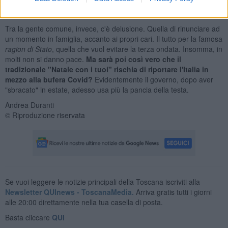
specialmente agli anziani, "patire" oltre modo questa stato di
isolamento dai propri affetti.
Tra la gente comune, invece, c'è delusione. Quella di rinunciare ad
un momento in famiglia, accanto ai propri cari. Il tutto per la famosa
ragion di Stato
, quella che vuol evitare la terza ondata. Insomma, in
molti non si danno pace.
Ma sarà poi così vero che il
tradizionale "Natale con i tuoi" rischia di riportare l'Italia in
mezzo alla bufera Covid?
Evidentemente il governo, dopo aver
"sbracato" in estate, adesso usa più la pancia della testa.
Andrea Duranti
© Riproduzione riservata
Se vuoi leggere le notizie principali della Toscana iscriviti alla
Newsletter QUInews - ToscanaMedia.
Arriva gratis tutti i giorni
alle 20:00 direttamente nella tua casella di posta.
Basta cliccare
QUI