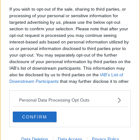
l'uno all'altro dove magari i figli vivono da una parte ed i genitori
If you wish to opt-out of the sale, sharing to third parties, or
dall'altra. Ecco, per Natale ognuno dovrà restare a casa sua. Così
processing of your personal or sensitive information for
ha deciso Conte.
Ed i nonni?
Se hanno la
fortuna
di essere vivi
targeted advertising by us, please use the below opt-out
entrambi e stare bene, allora sono
sfortunati
. Sì, perché i nipoti non
section to confirm your selection. Please note that after your
potranno andare a trovarli. Ma non solo. Il coprifuoco resterà dalle
22 alle 5 e per capodanno sarà prorogato fino alle 7. Quindi la
opt-out request is processed you may continue seeing
tradizionale Messa di mezzanotte salterà. E la Chiesa?
interest-based ads based on personal information utilized by
Praticamente zitta.
us or personal information disclosed to third parties prior to
your opt-out. You may separately opt-out of the further
disclosure of your personal information by third parties on the
IAB’s list of downstream participants. This information may
also be disclosed by us to third parties on the
IAB’s List of
Non altrettanto in silenzio sono stati molti governatori e sindaci
Downstream Participants
that may further disclose it to other
delle città che hanno prontamente criticato le misure messe in atto
third parties.
dal governo. Anche lo stesso
Giani
, pur
andando di fioretto
, ritiene
eccessivo il divieto di spostamento tra Comuni per il giorno di
Personal Data Processing Opt Outs
Natale. Insomma, questo decreto scontenta tutti e fa "inalberare" in
modo
bipartisan
.
Sul fronte aretino netta la presa di posizione di
Lucia Tanti
. Il
CONFIRM
vicesindaco,
originaria della Valtiberina, definisce le restrizioni di
Natale come un qualcosa di "disumano" e consiglia ai "governanti"
di collegarsi più con la realtà dei fatti che vede molti italiani,
Data Deletion
Data Access
Privacy Policy