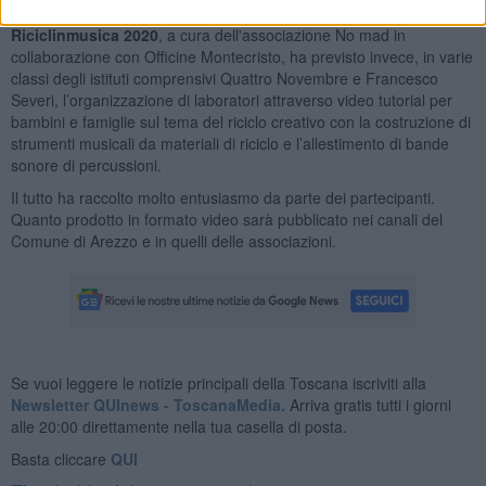
nelle classi in sostituzione del contenitore indifferenziato.
Riciclinmusica 2020
, a cura dell'associazione No mad in
collaborazione con Officine Montecristo, ha previsto invece, in varie
classi degli istituti comprensivi Quattro Novembre e Francesco
Severi, l’organizzazione di laboratori attraverso video tutorial per
bambini e famiglie sul tema del riciclo creativo con la costruzione di
strumenti musicali da materiali di riciclo e l’allestimento di bande
sonore di percussioni.
Il tutto ha raccolto molto entusiasmo da parte dei partecipanti.
Quanto prodotto in formato video sarà pubblicato nei canali del
Comune di Arezzo e in quelli delle associazioni.
Se vuoi leggere le notizie principali della Toscana iscriviti alla
Newsletter QUInews - ToscanaMedia.
Arriva gratis tutti i giorni
alle 20:00 direttamente nella tua casella di posta.
Basta cliccare
QUI