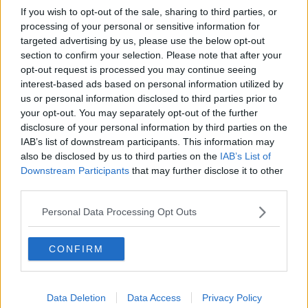
If you wish to opt-out of the sale, sharing to third parties, or
processing of your personal or sensitive information for
“È sempre utile - sottolinea l’assessore
Marco Sacchetti
-
targeted advertising by us, please use the below opt-out
promuovere azioni di
sensibilizzazione
su un tema che sta a
section to confirm your selection. Please note that after your
cuore a tutti
e che caratterizzerà le politiche pubbliche, a livello
opt-out request is processed you may continue seeing
internazionale, per i prossimi decenni, fino a investire le
interest-based ads based on personal information utilized by
generazioni future. Una settimana rappresenta ovviamente un
us or personal information disclosed to third parties prior to
periodo ‘simbolico’ ma è come
la sveglia
che ci ricorda come sia
your opt-out. You may separately opt-out of the further
necessaria maggiore consapevolezza sulle eccessive quantità di
disclosure of your personal information by third parties on the
rifiuti prodotti e sulla necessità di ridurli drasticamente”.
IAB’s list of downstream participants. This information may
also be disclosed by us to third parties on the
IAB’s List of
In particolare, grazie al cosiddetto
JukeBox Ecologico
, si è tenuto
Downstream Participants
that may further disclose it to other
un intervento informativo a distanza per gli studenti, curato da
Legambiente e personalizzato per le singole classi in base alle
third parties.
richieste degli insegnanti, sulla riduzione dei rifiuti e sull’utilizzo
corretto dei contenitori a scuola, sul significato dei rifiuti invisibili,
Personal Data Processing Opt Outs
attraverso il confronto tra economia lineare ed economia circolare,
oltre che sui temi della sostenibilità ambientale e dell’ecologia.
CONFIRM
Sono state coinvolte alcune classi degli istituti comprensivi Vasari,
Piero della Francesca e Margaritone, dove prenderà anche il via la
distribuzione, prevista peraltro in tutte le scuole, dei contenitori per
la corretta raccolta differenziata (carta e multi-materiale) da usare
Data Deletion
Data Access
Privacy Policy