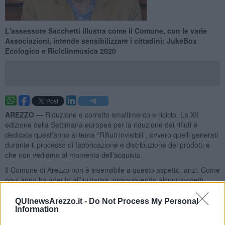
L'assessore Sacchetti illustra come il Comune, con le varie
Associazioni, intende sensibilizzare i cittadini: JukeBox
Ecologico e Riciclinmusica 2020
AREZZO —
Riduzione e corretto smaltimento e riciclo. La XII
edizione della Settimana europea per la riduzione dei rifiuti è
dedicata quest’anno al tema “Rifiuti invisibili”, ovvero quelli generati
durante il processo di fabbricazione e distribuzione dei prodotti e
che non vediamo al momento dell’acquisto.
Il Comune di Arezzo non è insensibile a questo aspetto, anzi. Come
ogni anno ha aderito all’iniziativa, promuovendo alcuni progetti
presso le scuole per il tramite delle associazioni, in particolare
Legambiente e No mad, che aderiscono al Centro di educazione
QUInewsArezzo.it -
Do Not Process My Personal
Information
ambientale e alimentare (Ceaa).