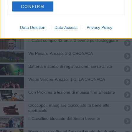
Musica e danza per il Calcit, tutti i vincitori
CONFIRM
“Nuove Voci per Guido” al Teatro Petrarca
Data Deletion
Data Access
Privacy Policy
"Gold night", gli eventi in centro
Il Calcit compie 42 anni, 2 eventi per festeggiare
Vis Pesaro-Arezzo: 3-2 CRONACA
Batteria e studio di registrazione, corso al via
Virtus Verona-Arezzo: 1-1, LA CRONACA
Con Proxima a lezione di musica fino all'estate
Cioccopoi, mangiare cioccolato fa bene allo
spettacolo
Il Cavallino bloccato dal Sestri Levante
Musica live, soffia ad Arezzo il vento del Brasile