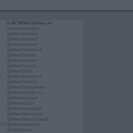
IL NETWORK QuiNews.net
QuiNewsAbetone.it
QuiNewsAmiata.it
QuiNewsAnimali.it
QuiNewsArezzo.it
QuiNewsCasentino.it
QuiNewsCecina.it
QuiNewsChianti.it
QuiNewsCuoio.it
QuiNewsElba.it
i
QuiNewsEmpolese.it
QuiNewsFirenze.it
QuiNewsGarfagnana.it
QuiNewsGrosseto.it
QuiNewsLivorno.it
QuiNewsLucca.it
QuiNewsLunigiana.it
QuiNewsMaremma.it
QuiNewsMassaCarrara.it
ATTE
QuiNewsMugello.it
QuiNewsPisa.it