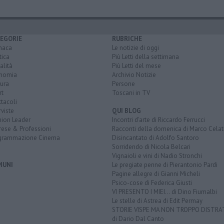
EGORIE
RUBRICHE
naca
Le notizie di oggi
tica
Più Letti della settimana
alità
Più Letti del mese
nomia
Archivio Notizie
ura
Persone
rt
Toscani in TV
tacoli
rviste
QUI BLOG
nion Leader
Incontri d'arte di Riccardo Ferrucci
rese & Professioni
Racconti della domenica di Marco Celat
grammazione Cinema
Disincantato di Adolfo Santoro
Sorridendo di Nicola Belcari
Vignaioli e vini di Nadio Stronchi
MUNI
Le pregiate penne di Pierantonio Pardi
Pagine allegre di Gianni Micheli
Psico-cose di Federica Giusti
VI PRESENTO I MIEI... di Dino Fiumalbi
Le stelle di Astrea di Edit Permay
STORIE VISPE MA NON TROPPO DISTR
di Dario Dal Canto