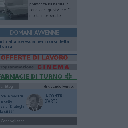
polmonite bilaterale in
condizioni gravissime. E'
morta in ospedale
DOMANI AVVENNE
onto alla rovescia per i corsi della
trarca
ui Blog
di Riccardo Ferrucci
INCONTRI
ucca la mostra
D'ARTE
Marcello
selli “Dialoghi
la città"
Condoglianze