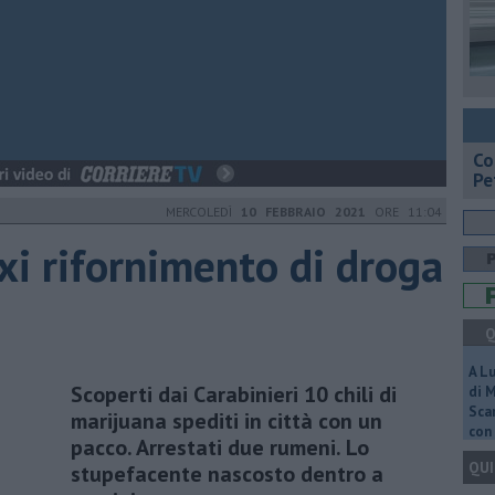
​C
Pe
MERCOLEDÌ
10 FEBBRAIO 2021
ORE 11:04
i rifornimento di droga
Q
A L
Scoperti dai Carabinieri 10 chili di
di 
Scar
marijuana spediti in città con un
con 
pacco. Arrestati due rumeni. Lo
QUI
stupefacente nascosto dentro a