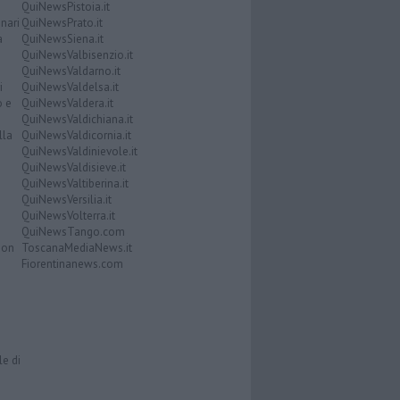
QuiNewsPistoia.it
nari
QuiNewsPrato.it
a
QuiNewsSiena.it
QuiNewsValbisenzio.it
QuiNewsValdarno.it
i
QuiNewsValdelsa.it
o e
QuiNewsValdera.it
QuiNewsValdichiana.it
lla
QuiNewsValdicornia.it
QuiNewsValdinievole.it
QuiNewsValdisieve.it
QuiNewsValtiberina.it
QuiNewsVersilia.it
QuiNewsVolterra.it
QuiNewsTango.com
Don
ToscanaMediaNews.it
Fiorentinanews.com
le di