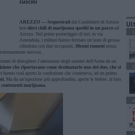
cuscini
AREZZO —
Sequestrati
dai Carabinieri di Arezzo
Ult
ben
d
ieci chili di marijuana spediti in un pacco
ad
C
Arezzo. Nel primo pomeriggio di ieri, in via
Amendola, i militari hanno fermato un’auto di grossa
cilindrata con due occupanti,
30enni rumeni
senza
, estremamente nervosi.
entato di distogliere l’attenzione degli uomini dell'Arma da un
C
edizione che riportavano come destinatario uno dei due, che si
i hanno così aperto la confezione che conteneva, ad un primo
ti
. Ma da un'ispezione più approfondita, aperte le federe, al loro
o contenenti
marijuana
.
A