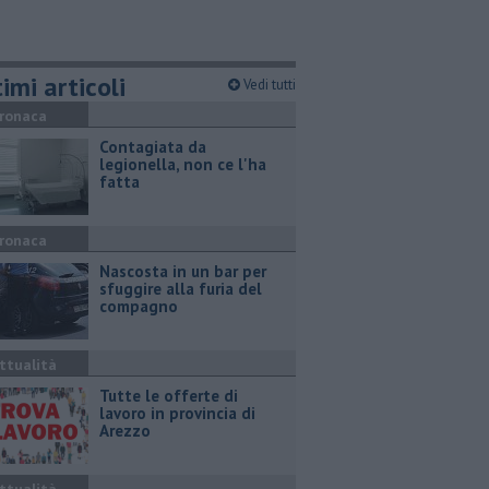
imi articoli
Vedi tutti
ronaca
Contagiata da
legionella, non ce l'ha
fatta
ronaca
Nascosta in un bar per
sfuggire alla furia del
compagno
ttualità
​Tutte le offerte di
lavoro in provincia di
Arezzo