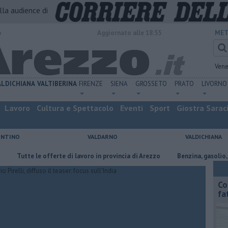
alla audience di
o
Aggiornato alle 18:55
MET
Vene
ALDICHIANA
VALTIBERINA
FIRENZE
SIENA
GROSSETO
PRATO
LIVORNO
Lavoro
Cultura e Spettacolo
Eventi
Sport
Giostra Sarac
ENTINO
VALDARNO
VALDICHIANA
te le offerte di lavoro in provincia di Arezzo
​Benzina, gasolio, gpl, ecc
Co
fa