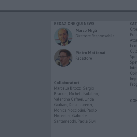
REDAZIONE QUI NEWS
CAT
Cro
Marco Migli
Poli
Direttore Responsabile
Attu
Eco
Cult
Pietro Mattonai
Spo
Redattore
Spet
Inte
Opi
Imp
Collaboratori
Pro
Marcella Bitozzi, Sergio
Braccini, Michele Bufalino,
Valentina Caffieri, Linda
CO
Giuliani, Dina Laurenzi,
Monica Nocciolini, Paolo
Nocentini, Gabriele
Santarnecchi, Paola Silvi.