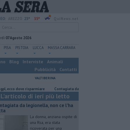
23°
35°
EO:
AREZZO
QuiNews.net
rdì
07 Agosto 2026
PISA
PISTOIA
LUCCA
MASSA CARRARA
ino
Blog
Interviste
Animali
Pubblicità
Contatti
VALTIBERINA
o dove risparmiare
Contagiata da legionella, non ce l'ha fatta
Nasco
L'articolo di ieri più letto
ntagiata da legionella, non ce l'ha
tta
La donna, anziana ospite di
una Rsa, era stata
ricoverata per una