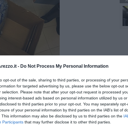
A
ezzo.it -
Do Not Process My Personal Information
 perquisizione domiciliare nelle abitazioni dei due dove sono stati
to opt-out of the sale, sharing to third parties, or processing of your per
ana,
alcune dosi di cocaina e materiale per il taglio delle
formation for targeted advertising by us, please use the below opt-out s
estrati 10 chili di marijuana ed alcuni grammi di polvere
r selection. Please note that after your opt-out request is processed y
indi,
che avrebbe potuto fruttare, sulle piazze cittadine di
eing interest-based ads based on personal information utilized by us or
disclosed to third parties prior to your opt-out. You may separately opt-
re più alta la soglia di attenzione dei militari dell’Arma
a
losure of your personal information by third parties on the IAB’s list of
 così grave allarme sociale e che, peraltro, costituiscono una
. This information may also be disclosed by us to third parties on the
IA
rganizzazioni criminali.
L’espediente del pacco inviato tramite
Participants
that may further disclose it to other third parties.
il rischio di controlli
durante il tragitto fino al destinatario.