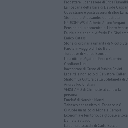
Progettare il benessere di Erica Fiumalbi
La Toscana della birra di Davide Cappan
Cose strane e posti assurdi di Blue Lam
Storielba di Alessandro Canestrelli
NEURONEWS di Alberto Arturo Vergani
Pensieri della domenica di Libero Ventur
Fauda e balagan di Alfredo De Girolam
Enrico Catassi
Storie di ordinaria umanità di Nicolò Ste
Parole in viaggio di Tito Barbini
Turbative di Franco Bonciani
Lo scrittore sfigato di Enrico Guerrini e
Gordiano Lupi
Raccontare di Gusto di Rubina Rovini
Legalità e non solo di Salvatore Calleri
Shalom La Cultura della Solidarietà di 
Andrea Pio Cristiani
VERSI-AMO di Chi mette al centro la
persona
Eureka! di Nausica Manzi
Tabasco senza filtro di Tabasco n.6
Ci vuole un fisico di Michele Campisi
Economia e territorio, da globale a loca
Daniele Salvadori
La dama a scacchi di Carlo Belciani