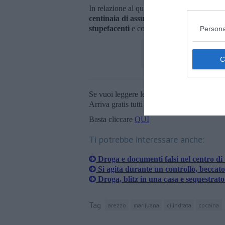
In relazione al quantitativo, gli investigato
centinaia di assuntori aretini.
I due sono s
stupefacenti
e condotti, su disposizione de
Persona
Se vuoi leggere le notizie principali della T
Arriva gratis tutti i giorni alle 20:00 dirett
Basta cliccare
QUI
Ti potrebbe interessare anche:
Droga e documenti falsi nel centro d
Si agita durante un controllo, beccato
Droga, blitz in una casa e sequestrato
Tag
arezzo
marijuana
cilindrata
cocaina