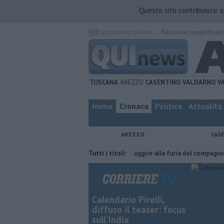
Questo sito contribuisce 
QUI
quotidiano online.
Percorso semplificat
TOSCANA
AREZZO
CASENTINO
VALDARNO
V
Home
Cronaca
Politica
Attualità
AREZZO
CAS
 fatta
Nascosta in un bar per sfuggire alla furia del compagno
Tutti i titoli:
​Tut
Calendario Pirelli,
diffuso il teaser: focus
sull'India