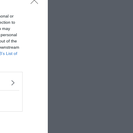
sonal or
ection to
ou may
 personal
out of the
 downstream
B’s List of