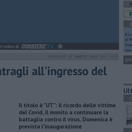
Q
A L
di 
Scar
con 
MERCOLEDÌ
17 MARZO 2021
ORE 10:20
QUI
tragli all'ingresso del
Ult
C
Il titolo è "UT": il ricordo delle vittime
del Covid, il monito a continuare la
battaglia contro il virus. Domenica è
prevista l'inaugurazione