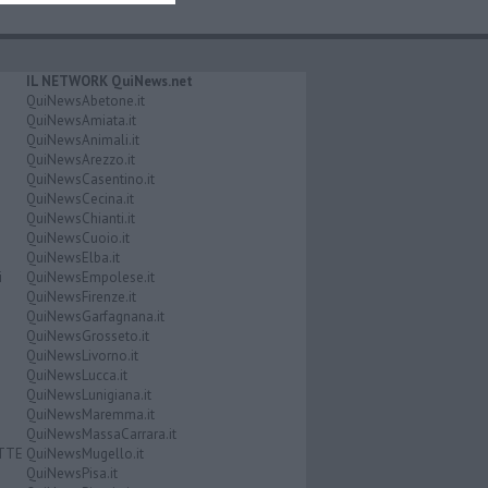
IL NETWORK QuiNews.net
QuiNewsAbetone.it
QuiNewsAmiata.it
QuiNewsAnimali.it
QuiNewsArezzo.it
QuiNewsCasentino.it
QuiNewsCecina.it
QuiNewsChianti.it
QuiNewsCuoio.it
QuiNewsElba.it
i
QuiNewsEmpolese.it
QuiNewsFirenze.it
QuiNewsGarfagnana.it
QuiNewsGrosseto.it
QuiNewsLivorno.it
QuiNewsLucca.it
QuiNewsLunigiana.it
QuiNewsMaremma.it
QuiNewsMassaCarrara.it
ATTE
QuiNewsMugello.it
QuiNewsPisa.it