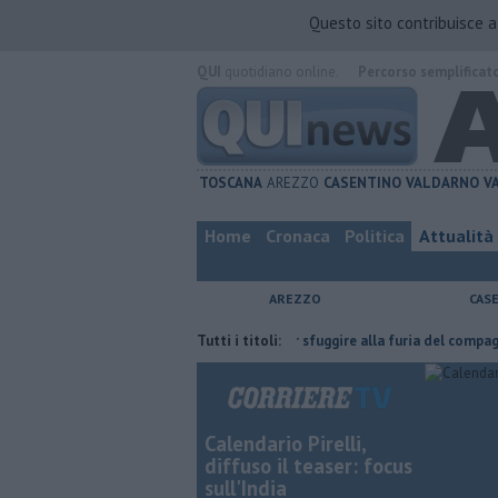
Questo sito contribuisce 
QUI
quotidiano online.
Percorso semplificat
TOSCANA
AREZZO
CASENTINO
VALDARNO
V
Home
Cronaca
Politica
Attualità
AREZZO
CAS
l'ha fatta
Nascosta in un bar per sfuggire alla furia del compagno
Tutti i titoli:
Calendario Pirelli,
diffuso il teaser: focus
sull'India