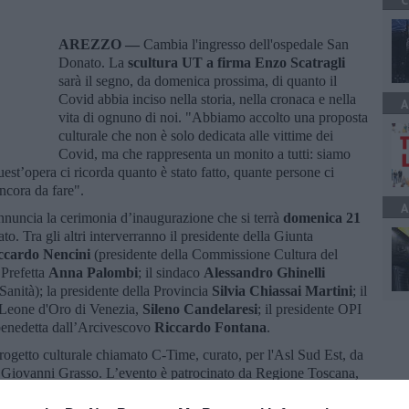
C
AREZZO —
Cambia l'ingresso dell'ospedale San
Donato. La
scultura UT a firma Enzo Scatragli
sarà il segno, da domenica prossima, di quanto il
Covid abbia inciso nella storia, nella cronaca e nella
A
vita di ognuno di noi. "Abbiamo accolto una proposta
culturale che non è solo dedicata alle vittime dei
Covid, ma che rappresenta un monito a tutti: siamo
st’opera ci ricorda quanto è stato fatto, quante persone ci
ancora da fare".
A
 annuncia la cerimonia d’inaugurazione che si terrà
domenica 21
o. Tra gli altri interverranno il presidente della Giunta
ccardo Nencini
(presidente della Commissione Cultura del
 Prefetta
Anna Palombi
; il sindaco
Alessandro Ghinelli
Sanità); la presidente della Provincia
Silvia Chiassai Martini
; il
 Leone d'Oro di Venezia,
Sileno Candelaresi
; il presidente OPI
benedetta dall’Arcivescovo
Riccardo Fontana
.
n progetto culturale chiamato C-Time, curato, per l'Asl Sud Est, da
i Giovanni Grasso. L’evento è patrocinato da Regione Toscana,
PI, Provincia di Arezzo, Comune di Arezzo, Diocesi di