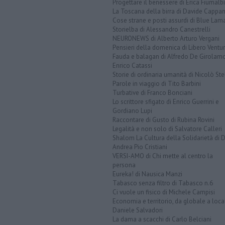
Progettare il benessere di Erica Fiumalbi
La Toscana della birra di Davide Cappan
Cose strane e posti assurdi di Blue Lam
Storielba di Alessandro Canestrelli
NEURONEWS di Alberto Arturo Vergani
Pensieri della domenica di Libero Ventur
Fauda e balagan di Alfredo De Girolam
Enrico Catassi
Storie di ordinaria umanità di Nicolò Ste
Parole in viaggio di Tito Barbini
Turbative di Franco Bonciani
Lo scrittore sfigato di Enrico Guerrini e
Gordiano Lupi
Raccontare di Gusto di Rubina Rovini
Legalità e non solo di Salvatore Calleri
Shalom La Cultura della Solidarietà di 
Andrea Pio Cristiani
VERSI-AMO di Chi mette al centro la
persona
Eureka! di Nausica Manzi
Tabasco senza filtro di Tabasco n.6
Ci vuole un fisico di Michele Campisi
Economia e territorio, da globale a loca
Daniele Salvadori
La dama a scacchi di Carlo Belciani