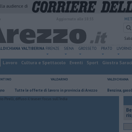
alla audience di
o
Aggiornato alle 18:55
MET
Sab
ALDICHIANA
VALTIBERINA
FIRENZE
SIENA
GROSSETO
PRATO
LIVORNO
Lavoro
Cultura e Spettacolo
Eventi
Sport
Giostra Sarac
ENTINO
VALDARNO
VALDICHIANA
​Tutte le offerte di lavoro in provincia di Arezzo
​Benzina, gasolio, gpl,
​B
ri