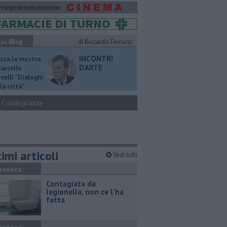
ui Blog
di Riccardo Ferrucci
INCONTRI
ucca la mostra
D'ARTE
Marcello
selli “Dialoghi
la città"
Condoglianze
imi articoli
Vedi tutti
ronaca
Contagiata da
legionella, non ce l'ha
fatta