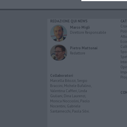
REDAZIONE QUI NEWS
CAT
Cro
Marco Migli
Poli
Direttore Responsabile
Attu
Eco
Cult
Pietro Mattonai
Spo
Redattore
Spet
Inte
Opi
Imp
Collaboratori
Pro
Marcella Bitozzi, Sergio
Braccini, Michele Bufalino,
Valentina Caffieri, Linda
CO
Giuliani, Dina Laurenzi,
Monica Nocciolini, Paolo
Nocentini, Gabriele
Santarnecchi, Paola Silvi.