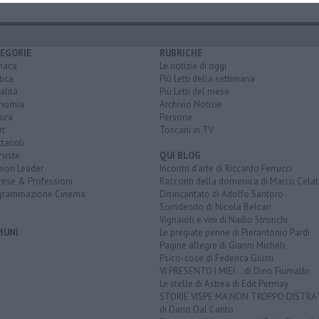
EGORIE
RUBRICHE
naca
Le notizie di oggi
tica
Più Letti della settimana
alità
Più Letti del mese
nomia
Archivio Notizie
ura
Persone
rt
Toscani in TV
tacoli
rviste
QUI BLOG
nion Leader
Incontri d'arte di Riccardo Ferrucci
rese & Professioni
Racconti della domenica di Marco Celat
grammazione Cinema
Disincantato di Adolfo Santoro
Sorridendo di Nicola Belcari
Vignaioli e vini di Nadio Stronchi
MUNI
Le pregiate penne di Pierantonio Pardi
Pagine allegre di Gianni Micheli
Psico-cose di Federica Giusti
VI PRESENTO I MIEI... di Dino Fiumalbi
Le stelle di Astrea di Edit Permay
STORIE VISPE MA NON TROPPO DISTR
di Dario Dal Canto