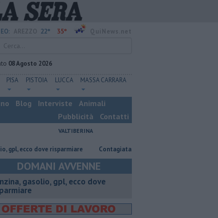
22°
35°
EO:
AREZZO
QuiNews.net
ato
08 Agosto 2026
PISA
PISTOIA
LUCCA
MASSA CARRARA
ino
Blog
Interviste
Animali
Pubblicità
Contatti
VALTIBERINA
 ecco dove risparmiare
Contagiata da legionella, non ce l'ha fatta
N
DOMANI AVVENNE
enzina, gasolio, gpl, ecco dove
sparmiare