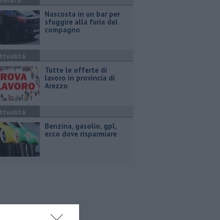
ronaca
Nascosta in un bar per
sfuggire alla furia del
compagno
ttualità
​Tutte le offerte di
lavoro in provincia di
Arezzo
ttualità
​Benzina, gasolio, gpl,
ecco dove risparmiare