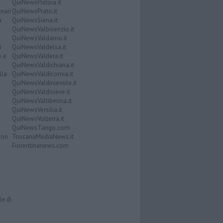
QuiNewsPistoia.it
nari
QuiNewsPrato.it
a
QuiNewsSiena.it
QuiNewsValbisenzio.it
QuiNewsValdarno.it
i
QuiNewsValdelsa.it
o e
QuiNewsValdera.it
QuiNewsValdichiana.it
lla
QuiNewsValdicornia.it
QuiNewsValdinievole.it
QuiNewsValdisieve.it
QuiNewsValtiberina.it
QuiNewsVersilia.it
QuiNewsVolterra.it
QuiNewsTango.com
Don
ToscanaMediaNews.it
Fiorentinanews.com
le di