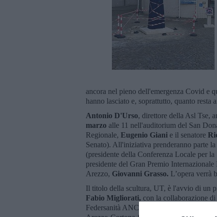
ancora nel pieno dell'emergenza Covid e que
hanno lasciato e, soprattutto, quanto resta 
Antonio D'Urso
, direttore della Asl Tse,
marzo
alle 11 nell'auditorium del San Donat
Regionale,
Eugenio Giani
e il senatore
Ri
Senato). All'iniziativa prenderanno parte la
(presidente della Conferenza Locale per la 
presidente del Gran Premio Internazionale
Arezzo,
Giovanni Grasso.
L’opera verrà 
Il titolo della scultura, UT, è l'avvio di u
Fabio Migliorati,
con la collaborazione d
Federsanità ANCI, FIASO, FNOMCeO, FNO