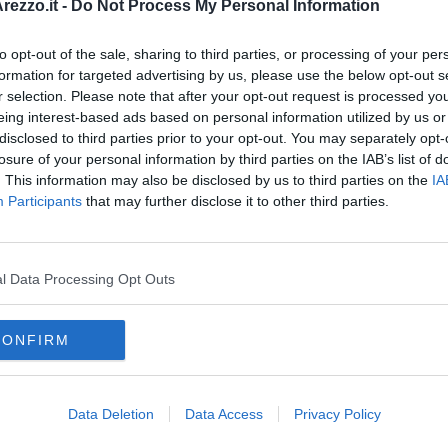
istituzioni e sponsor del territorio.
ezzo.it -
Do Not Process My Personal Information
to opt-out of the sale, sharing to third parties, or processing of your per
formation for targeted advertising by us, please use the below opt-out s
r selection. Please note that after your opt-out request is processed y
eing interest-based ads based on personal information utilized by us or
oscana iscriviti alla
Newsletter QUInews - ToscanaMedia.
disclosed to third parties prior to your opt-out. You may separately opt-
amente nella tua casella di posta.
losure of your personal information by third parties on the IAB’s list of
. This information may also be disclosed by us to third parties on the
IA
Participants
that may further disclose it to other third parties.
 con il robot
l Data Processing Opt Outs
e di Arezzo
tto pressione"
CONFIRM
agli
eugenio giani
riccardo nencini
alessandro ghinelli
sso
riccardo fontana
ipasvi
provincia di arezzo
Data Deletion
Data Access
Privacy Policy