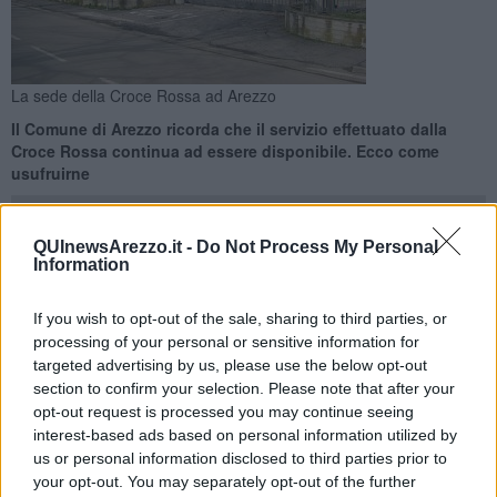
La sede della Croce Rossa ad Arezzo
Il Comune di Arezzo ricorda che il servizio effettuato dalla
Croce Rossa continua ad essere disponibile. Ecco come
usufruirne
QUInewsArezzo.it -
Do Not Process My Personal
Information
AREZZO —
La
battaglia al Covid
prosegue su molteplici fronti.
If you wish to opt-out of the sale, sharing to third parties, or
Uno fondamentale continua ad essere quello legato alla
processing of your personal or sensitive information for
prevenzione
.
targeted advertising by us, please use the below opt-out
section to confirm your selection. Please note that after your
Ed è proprio l'Amministrazione comunale di Arezzo a ricordare che
sono
aperte le prenotazioni per i tamponi rapidi
che vengono
opt-out request is processed you may continue seeing
effettuati presso la sede cittadina della Croce Rossa, in via
interest-based ads based on personal information utilized by
Divisione Garibaldi, nei giorni di
domenica dalle 10 alle 13 e
us or personal information disclosed to third parties prior to
lunedì dalle 16 alle 19,30.
your opt-out. You may separately opt-out of the further