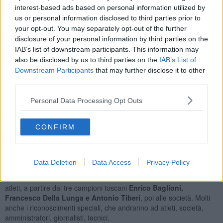
premiazioni per i tanti atleti e dirigenti
che hanno ottenuto
interest-based ads based on personal information utilized by
risultati di rilievo nel corso del 2016, annata indubbiamente
us or personal information disclosed to third parties prior to
caratterizzata dal grande spettacolo della tappa aretina del Giro
your opt-out. You may separately opt-out of the further
d'Italia la cui immagina campeggia anche nel manifesto della
disclosure of your personal information by third parties on the
giornata.
IAB’s list of downstream participants. This information may
also be disclosed by us to third parties on the
IAB’s List of
Downstream Participants
that may further disclose it to other
third parties.
Sono previsti gli interventi di
Roberto Vasai
, presidente della
Personal Data Processing Opt Outs
Provincia di Arezzo,
Giorgio Cerbai
, presidente Comitato
Provinciale Coni,
Antonio Martini
, presidente del Comitato
Provinciale F.C.I.,
Lucia Tanti
, assessore allo sport del Comune di
CONFIRM
Arezzo,
Vincenzo Ceccarelli,
assessore regionale Infrastrutture e
Viabilità,
Daniela Isetti
, vice presidente F.C.I.,
Maurizio Ciucci
,
consigliere federale F.C.I., e Giacomo Bacci, presidente Comitato
Regionale Toscano F.C.I.
Data Deletion
Data Access
Privacy Policy
Dopo gli interventi saranno consegnati i riconoscimenti prima agli
atleti, a partire dai tre campioni toscani
Enrico Baglioni,
Francesco Della Lunga e Antonio Tiberi
, poi alle società. Molti
anche i riconoscimenti speciali, che andranno ad atleti, società,
amministratori, giornalisti, tecnici.