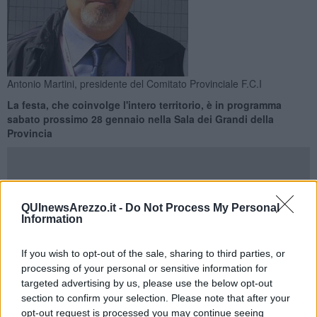
Antonio Martini, presidente del Comitato Provinciale F.C.I
La festa, che coinvolge l'intero territorio, è in programma
sabato prossimo 28 gennaio nella Sala dei Grandi della
Provincia
QUInewsArezzo.it -
Do Not Process My Personal
Information
AREZZO —
Sabato 28 gennaio
si rinnova l'appuntamento con la
Festa provinciale del ciclismo
.
If you wish to opt-out of the sale, sharing to third parties, or
La Sala dei Grandi del palazzo della Provincia ospiterà, come di
processing of your personal or sensitive information for
consueto, la manifestazione organizzata dall'amministrazione
targeted advertising by us, please use the below opt-out
provinciale assieme al Coni e alla Federazione Ciclistica Italiana. A
section to confirm your selection. Please note that after your
partire dalle 16 si alterneranno al microfono rappresentanti
opt-out request is processed you may continue seeing
istituzionali e dirigenti sportivi, prima di dare spazio alle numerose