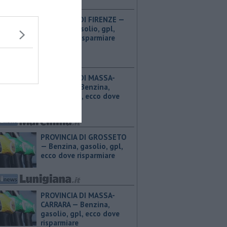
PROVINCIA DI FIRENZE — ​
Benzina, gasolio, gpl,
ecco dove risparmiare
PROVINCIA DI MASSA-
CARRARA — ​Benzina,
gasolio, gpl, ecco dove
risparmiare
PROVINCIA DI GROSSETO
— ​Benzina, gasolio, gpl,
ecco dove risparmiare
PROVINCIA DI MASSA-
CARRARA — ​Benzina,
gasolio, gpl, ecco dove
risparmiare