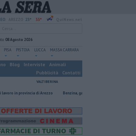
23°
33°
EO:
AREZZO
QuiNews.net
ato
08 Agosto 2026
PISA
PISTOIA
LUCCA
MASSA CARRARA
ino
Blog
Interviste
Animali
Pubblicità
Contatti
VALTIBERINA
rovincia di Arezzo
​Benzina, gasolio, gpl, ecco dove risparmiare
Cont