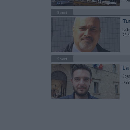
mond
Sport
Tut
La f
28 g
Sport
​La
Scap
ragg