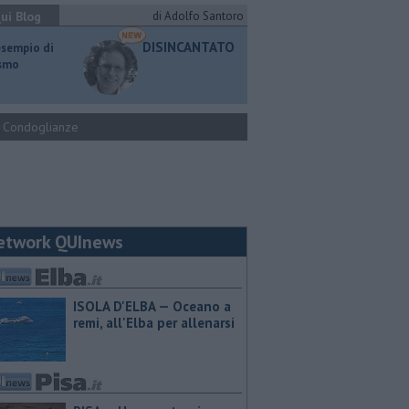
ui Blog
di Adolfo Santoro
DISINCANTATO
esempio di
ismo
Condoglianze
etwork QUInews
ISOLA D'ELBA — Oceano a
remi, all'Elba per allenarsi