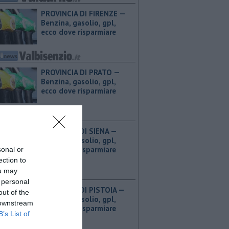
PROVINCIA DI FIRENZE — ​
Benzina, gasolio, gpl,
ecco dove risparmiare
PROVINCIA DI PRATO — ​
Benzina, gasolio, gpl,
ecco dove risparmiare
PROVINCIA DI SIENA — ​
Benzina, gasolio, gpl,
ecco dove risparmiare
sonal or
ection to
ou may
 personal
PROVINCIA DI PISTOIA — ​
out of the
Benzina, gasolio, gpl,
 downstream
ecco dove risparmiare
B’s List of