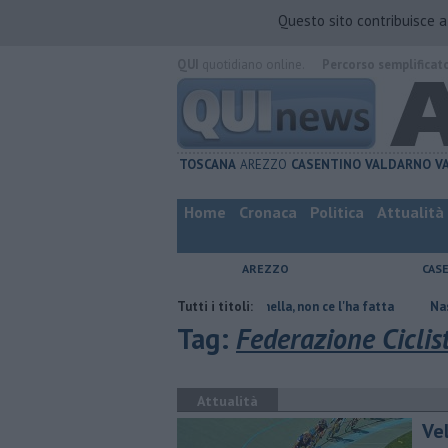
Questo sito contribuisce 
QUI
quotidiano online.
Percorso semplificat
TOSCANA
AREZZO
CASENTINO
VALDARNO
V
Home
Cronaca
Politica
Attualità
AREZZO
CAS
rmiare
Contagiata da legionella, non ce l'ha fatta
Tutti i titoli:
Nascosta in un 
Tag:
Federazione Ciclist
Attualità
Ve