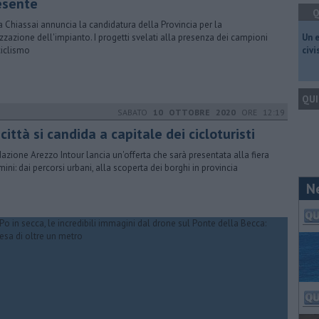
esente
Q
ia Chiassai annuncia la candidatura della Provincia per la
izzazione dell'impianto. I progetti svelati alla presenza dei campioni
​Un 
ciclismo
civ
QUI
SABATO
10 OTTOBRE 2020
ORE 12:19
città si candida a capitale dei cicloturisti
azione Arezzo Intour lancia un'offerta che sarà presentata alla fiera
imini: dai percorsi urbani, alla scoperta dei borghi in provincia
N