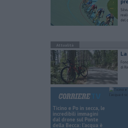
pr
Silv
real
del 
Attualità
La 
Fond
di R
Ticino e Po in secca, le
incredibili immagini
dal drone sul Ponte
della Becca: l’acqua è