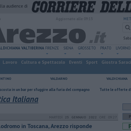
alla audience di
o
Aggiornato alle 09:15
MET
Sab
ALDICHIANA
VALTIBERINA
FIRENZE
SIENA
GROSSETO
PRATO
LIVORNO
Lavoro
Cultura e Spettacolo
Eventi
Sport
Giostra Sarac
ENTINO
VALDARNO
VALDICHIANA
bar per sfuggire alla furia del compagno
​Tutte le offerte di lavoro in p
ica Italiana
MARTEDÌ
25 GENNAIO 2022
ORE 09:27
lodromo in Toscana, Arezzo risponde