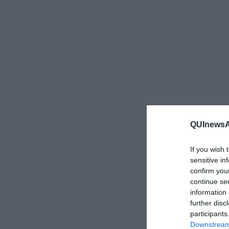
QUInewsAr
If you wish 
sensitive in
confirm you
continue se
information 
further disc
participants
Downstream 