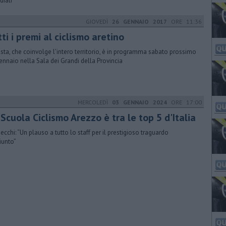
iali
GIOVEDÌ
26 GENNAIO 2017
ORE 11:36
ti i premi al ciclismo aretino
esta, che coinvolge l'intero territorio, è in programma sabato prossimo
ennaio nella Sala dei Grandi della Provincia
MERCOLEDÌ
03 GENNAIO 2024
ORE 17:00
 Scuola Ciclismo Arezzo è tra le top 5 d'Italia
ecchi: “Un plauso a tutto lo staff per il prestigioso traguardo
iunto”