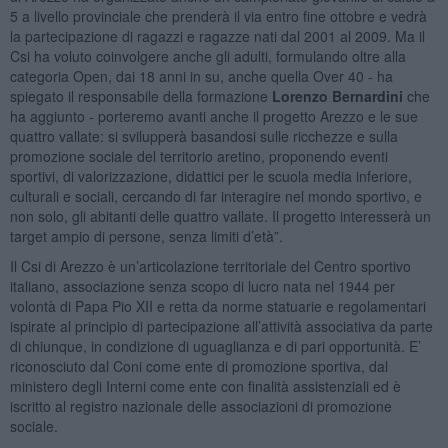
5 a livello provinciale che prenderà il via entro fine ottobre e vedrà
la partecipazione di ragazzi e ragazze nati dal 2001 al 2009. Ma il
Csi ha voluto coinvolgere anche gli adulti, formulando oltre alla
categoria Open, dai 18 anni in su, anche quella Over 40 - ha
spiegato il responsabile della formazione
Lorenzo Bernardini
che
ha aggiunto - porteremo avanti anche il progetto Arezzo e le sue
quattro vallate: si svilupperà basandosi sulle ricchezze e sulla
promozione sociale del territorio aretino, proponendo eventi
sportivi, di valorizzazione, didattici per le scuola media inferiore,
culturali e sociali, cercando di far interagire nel mondo sportivo, e
non solo, gli abitanti delle quattro vallate. Il progetto interesserà un
target ampio di persone, senza limiti d’età”.
Il Csi di Arezzo è un’articolazione territoriale del Centro sportivo
italiano, associazione senza scopo di lucro nata nel 1944 per
volontà di Papa Pio XII e retta da norme statuarie e regolamentari
ispirate al principio di partecipazione all’attività associativa da parte
di chiunque, in condizione di uguaglianza e di pari opportunità. E’
riconosciuto dal Coni come ente di promozione sportiva, dal
ministero degli Interni come ente con finalità assistenziali ed è
iscritto al registro nazionale delle associazioni di promozione
sociale.