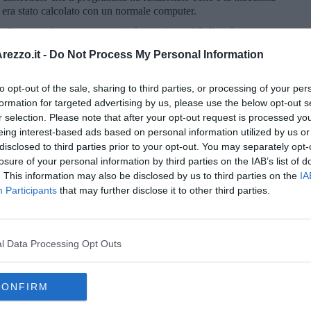
e era stato calcolato con un normale computer.
, e forse un giorno, se non noi, almeno i nostri figli vedranno un
solubili con gli odierni computer classici.
ezzo.it -
Do Not Process My Personal Information
to opt-out of the sale, sharing to third parties, or processing of your per
formation for targeted advertising by us, please use the below opt-out s
r selection. Please note that after your opt-out request is processed y
eing interest-based ads based on personal information utilized by us or
disclosed to third parties prior to your opt-out. You may separately opt-
losure of your personal information by third parties on the IAB’s list of
. This information may also be disclosed by us to third parties on the
IA
Participants
that may further disclose it to other third parties.
l Data Processing Opt Outs
 di Michele Campisi
CONFIRM
ei sistemi complessi