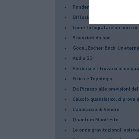
Pandemia, teoria e pratica d
​Diffusione del Covid-19: cos
Come fotografare un buco ne
Scienziati da bar
Gödel, Escher, Bach. Un'eterna
Audio 3D
Perdersi e ritrovarsi in un qu
​Fisica e Topologia
Da Picasso alle previsioni de
​Calcolo quantistico, ci prova
​L'abbraccio di Venere
​Quantum Manifesto
Le onde gravitazionali esisto