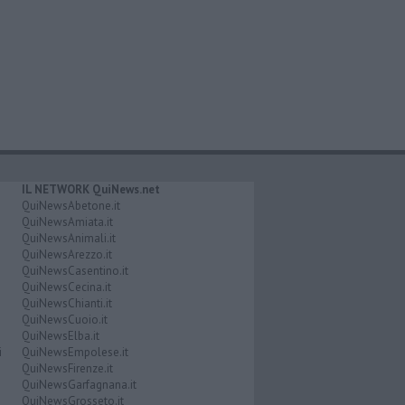
IL NETWORK QuiNews.net
QuiNewsAbetone.it
QuiNewsAmiata.it
QuiNewsAnimali.it
QuiNewsArezzo.it
QuiNewsCasentino.it
QuiNewsCecina.it
QuiNewsChianti.it
QuiNewsCuoio.it
QuiNewsElba.it
i
QuiNewsEmpolese.it
QuiNewsFirenze.it
QuiNewsGarfagnana.it
QuiNewsGrosseto.it