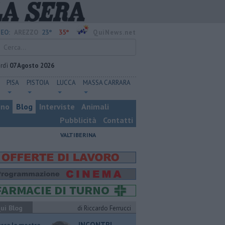
23°
35°
EO:
AREZZO
QuiNews.net
rdì
07 Agosto 2026
PISA
PISTOIA
LUCCA
MASSA CARRARA
ino
Blog
Interviste
Animali
Pubblicità
Contatti
VALTIBERINA
ui Blog
di Riccardo Ferrucci
INCONTRI