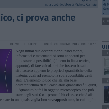
Vedi tutti
A L
gli articoli del blog di Michele Campisi
di 
Scar
tico, ci prova anche
con 
QUI
DI MICHELE CAMPISI - LUNEDÌ
20 GIUGNO 2016
ORE 10:27
Ult
Negli ultimi due decenni fior di fisici teorici,
C
informatici e matematici si sono adoperati per
dimostrare la possibilità, (almeno in linea teorica,
appunto), di fare calcolatori che fossero basati e
sfruttassero appieno le proprietà quantistiche della
materia, quali ad esempio la sovrapponibilità degli
stati. L'elemento logico che sta alla base
C
dell'architettura di tali calcolatori quantistici è il qubit,
il "quantum bit": Un oggetto microscopico che può
stare negli stati 0 o 1 (come il bit classico che è alla
e stare in una qualsivoglia loro
sovrapposizione
, in cui il qubit
A