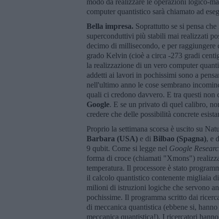
modo da realizzare le operazioni logico-mate
computer quantistico sarà chiamato ad eseg
Bella impresa.
Soprattutto se si pensa che 
superconduttivi più stabili mai realizzati 
decimo di millisecondo, e per raggiungere q
grado Kelvin (cioè a circa -273 gradi cent
la realizzazione di un vero computer quantis
addetti ai lavori in pochissimi sono a pensa
nell'ultimo anno le cose sembrano incominci
quali ci credono davvero. E tra questi non 
Google
. E se un privato di quel calibro, n
credere che delle possibilità concrete esist
Proprio la settimana scorsa è uscito su Natu
Barbara (USA)
e di
Bilbao (Spagna)
, e 
9 qubit. Come si legge nel
Google Researc
forma di croce (chiamati "Xmons") realizza
temperatura. Il processore è stato programm
il calcolo quantistico contenente migliaia 
milioni di istruzioni logiche che servono 
pochissime. Il programma scritto dai ricerc
di meccanica quantistica (ebbene si, hanno 
meccanica quantistica!). I ricercatori han