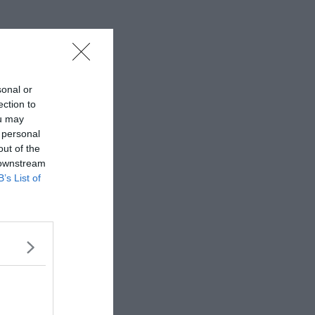
sonal or
ection to
ou may
 personal
out of the
 downstream
B’s List of