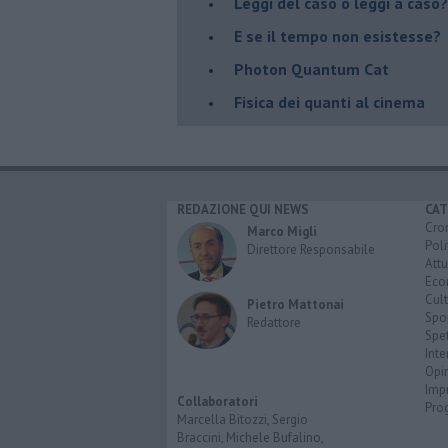
Leggi del caso o leggi a caso?
E se il tempo non esistesse?
Photon Quantum Cat
Fisica dei quanti al cinema
REDAZIONE QUI NEWS
CAT
Cro
Marco Migli
Poli
Direttore Responsabile
Attu
Eco
Cult
Pietro Mattonai
Spo
Redattore
Spet
Inte
Opi
Imp
Collaboratori
Pro
Marcella Bitozzi, Sergio
Braccini, Michele Bufalino,