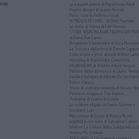
MUNI
Le pregiate penne di Pierantonio Pardi
Pagine allegre di Gianni Micheli
Psico-cose di Federica Giusti
VI PRESENTO I MIEI... di Dino Fiumalbi
Le stelle di Astrea di Edit Permay
STORIE VISPE MA NON TROPPO DISTR
di Dario Dal Canto
Progettare il benessere di Erica Fiumalbi
La Toscana della birra di Davide Cappan
Cose strane e posti assurdi di Blue Lam
Storielba di Alessandro Canestrelli
NEURONEWS di Alberto Arturo Vergani
Pensieri della domenica di Libero Ventur
Fauda e balagan di Alfredo De Girolam
Enrico Catassi
Storie di ordinaria umanità di Nicolò Ste
Parole in viaggio di Tito Barbini
Turbative di Franco Bonciani
Lo scrittore sfigato di Enrico Guerrini e
Gordiano Lupi
Raccontare di Gusto di Rubina Rovini
Legalità e non solo di Salvatore Calleri
Shalom La Cultura della Solidarietà di 
Andrea Pio Cristiani
VERSI-AMO di Chi mette al centro la