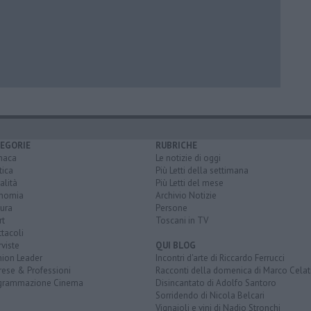
EGORIE
RUBRICHE
naca
Le notizie di oggi
tica
Più Letti della settimana
alità
Più Letti del mese
nomia
Archivio Notizie
ura
Persone
rt
Toscani in TV
tacoli
rviste
QUI BLOG
nion Leader
Incontri d'arte di Riccardo Ferrucci
rese & Professioni
Racconti della domenica di Marco Celat
grammazione Cinema
Disincantato di Adolfo Santoro
Sorridendo di Nicola Belcari
Vignaioli e vini di Nadio Stronchi