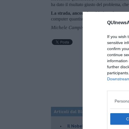
ha dato il risultato giusto del problema, ch
La strada, ancora lunghissima
, è aperta
computer quantistico risolvere problemi irre
QUInewsAr
Michele Campisi
If you wish 
sensitive in
confirm you
continue se
information 
further disc
participants
Downstream 
Persona
Articoli dal Blog “Ci vuole un fisico”
Il Nobel a Parisi e la fisica d