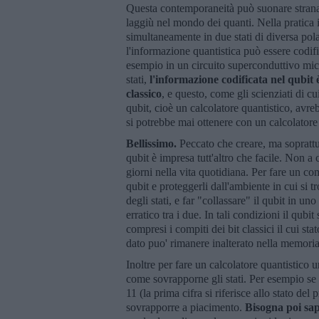
Questa contemporaneità può suonare strana 
laggiù nel mondo dei quanti. Nella pratica i
simultaneamente in due stati di diversa pol
l'informazione quantistica può essere codific
esempio in un circuito superconduttivo micr
stati,
l'informazione codificata nel qubit
classico
, e questo, come gli scienziati di c
qubit, cioè un calcolatore quantistico, av
si potrebbe mai ottenere con un calcolatore 
Bellissimo.
Peccato che creare, ma soprattu
qubit è impresa tutt'altro che facile. Non a 
giorni nella vita quotidiana. Per fare un c
qubit e proteggerli dall'ambiente in cui si
degli stati, e far "collassare" il qubit in uno
erratico tra i due. In tali condizioni il qu
compresi i compiti dei bit classici il cui s
dato puo' rimanere inalterato nella memori
Inoltre per fare un calcolatore quantistico 
come sovrapporne gli stati. Per esempio se s
11 (la prima cifra si riferisce allo stato de
sovrapporre a piacimento.
Bisogna poi sap