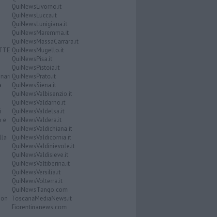
QuiNewsLivorno.it
QuiNewsLucca.it
QuiNewsLunigiana.it
QuiNewsMaremma.it
QuiNewsMassaCarrara.it
ATTE
QuiNewsMugello.it
QuiNewsPisa.it
QuiNewsPistoia.it
nari
QuiNewsPrato.it
a
QuiNewsSiena.it
QuiNewsValbisenzio.it
QuiNewsValdarno.it
i
QuiNewsValdelsa.it
o e
QuiNewsValdera.it
QuiNewsValdichiana.it
lla
QuiNewsValdicornia.it
QuiNewsValdinievole.it
QuiNewsValdisieve.it
QuiNewsValtiberina.it
QuiNewsVersilia.it
QuiNewsVolterra.it
QuiNewsTango.com
Don
ToscanaMediaNews.it
Fiorentinanews.com