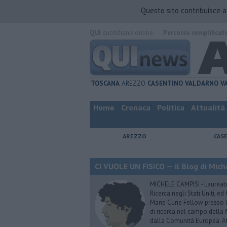
Questo sito contribuisce 
QUI
quotidiano online.
Percorso semplificat
TOSCANA
AREZZO
CASENTINO
VALDARNO
V
Home
Cronaca
Politica
Attualità
AREZZO
CAS
CI VUOLE UN FISICO — il Blog di Mic
MICHELE CAMPISI - Laureato i
Ricerca negli Stati Uniti, e
Marie Curie Fellow presso 
di ricerca nel campo della f
dalla Comunità Europea. Att