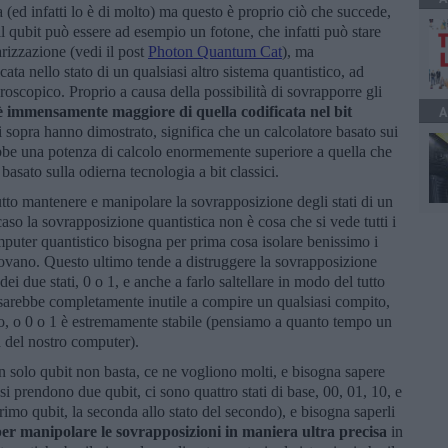
(ed infatti lo è di molto) ma questo è proprio ciò che succede,
l qubit può essere ad esempio un fotone, che infatti può stare
arizzazione (vedi il post
Photon Quantum Cat
), ma
ata nello stato di un qualsiasi altro sistema quantistico, ad
oscopico. Proprio a causa della possibilità di sovrapporre gli
 è immensamente maggiore di quella codificata nel bit
A
ui sopra hanno dimostrato, significa che un calcolatore basato sui
rebbe una potenza di calcolo enormemente superiore a quella che
basato sulla odierna tecnologia a bit classici.
tto mantenere e manipolare la sovrapposizione degli stati di un
caso la sovrapposizione quantistica non è cosa che si vede tutti i
omputer quantistico bisogna per prima cosa isolare benissimo i
 trovano. Questo ultimo tende a distruggere la sovrapposizione
 dei due stati, 0 o 1, e anche a farlo saltellare in modo del tutto
bit sarebbe completamente inutile a compire un qualsiasi compito,
tato, o 0 o 1 è estremamente stabile (pensiamo a quanto tempo un
a del nostro computer).
un solo qubit non basta, ce ne vogliono molti, e bisogna sapere
i prendono due qubit, ci sono quattro stati di base, 00, 01, 10, e
l primo qubit, la seconda allo stato del secondo), e bisogna saperli
er manipolare le sovrapposizioni in maniera ultra precisa
in