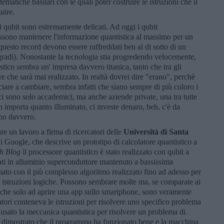
matiche basilari con le quali poter costruire le istruzioni che il
uire.
i qubit sono estremamente delicati. Ad oggi i qubit
possono mantenere l'informazione quantistica al massimo per un
uesto record devono essere raffreddati ben al di sotto di un
igradi). Nonostante la tecnologia stia progredendo velocemente,
tico sembra un' impresa davvero titanica, tanto che tra gli
re che sarà mai realizzato. In realtà dovrei dire "erano", perchè
are a cambiare, sembra infatti che siano sempre di più coloro i
ci sono solo accademici, ma anche aziende private, una tra tutte
on importa quanto illuminato, ci investe denaro, beh, c'è da
ano davvero.
re un lavoro a firma di ricercatori delle
Università di Santa
di Google, che descrive un prototipo di calcolatore quantistico a
h Blog
il processore quantistico è stato realizzato con qubit a
ti in alluminio superconduttore mantenuto a bassissima
ato con il più complesso algoritmo realizzato fino ad adesso per
di istruzioni logiche. Possono sembrare molte ma, se comparate ai
anche solo ad aprire una app sullo smartphone, sono veramente
atori conteneva le istruzioni per risolvere uno specifico problema
usato la meccanica quantistica per risolvere un problema di
no dimostrato che il programma ha funzionato bene e la macchina