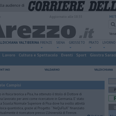
alla audience di
o
Aggiornato alle 18:55
MET
Vene
ALDICHIANA
VALTIBERINA
FIRENZE
SIENA
GROSSETO
PRATO
LIVORNO
Lavoro
Cultura e Spettacolo
Eventi
Sport
Giostra Sarac
ENTINO
VALDARNO
VALDICHIANA
hele Campisi
n fisica teorica a Pisa, ha ottenuto il titolo di Dottore di
d ha lavorato per anni come ricercatore in Germania. E’ stato
la Scuola Normale Superiore di Pisa dove ha svolto attività
Q
isica quantistica, grazie al Progetto ``NeQuFluX'' finanziato
ualmente è ricercatore presso L’Università di Firenze.