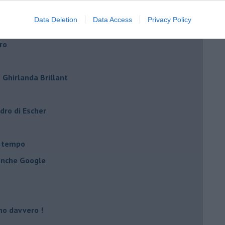
ell’informazione
Data Deletion
Data Access
Privacy Policy
a conta davvero
ro
 Ghirlanda Brillant
adro di Escher
l tempo
 anche Google
no davvero !