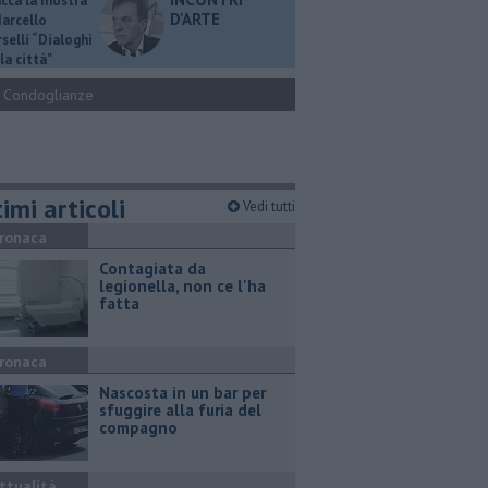
ucca la mostra
D'ARTE
Marcello
selli “Dialoghi
la città"
Condoglianze
imi articoli
Vedi tutti
ronaca
Contagiata da
legionella, non ce l'ha
fatta
ronaca
Nascosta in un bar per
sfuggire alla furia del
compagno
ttualità