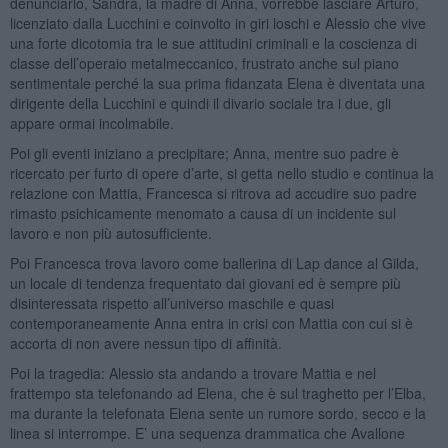
denunciarlo, Sandra, la madre di Anna, vorrebbe lasciare Arturo,
licenziato dalla Lucchini e coinvolto in giri loschi e Alessio che vive
una forte dicotomia tra le sue attitudini criminali e la coscienza di
classe dell’operaio metalmeccanico, frustrato anche sul piano
sentimentale perché la sua prima fidanzata Elena è diventata una
dirigente della Lucchini e quindi il divario sociale tra i due, gli
appare ormai incolmabile.
Poi gli eventi iniziano a precipitare; Anna, mentre suo padre è
ricercato per furto di opere d’arte, si getta nello studio e continua la
relazione con Mattia, Francesca si ritrova ad accudire suo padre
rimasto psichicamente menomato a causa di un incidente sul
lavoro e non più autosufficiente.
Poi Francesca trova lavoro come ballerina di Lap dance al Gilda,
un locale di tendenza frequentato dai giovani ed è sempre più
disinteressata rispetto all’universo maschile e quasi
contemporaneamente Anna entra in crisi con Mattia con cui si è
accorta di non avere nessun tipo di affinità.
Poi la tragedia: Alessio sta andando a trovare Mattia e nel
frattempo sta telefonando ad Elena, che è sul traghetto per l’Elba,
ma durante la telefonata Elena sente un rumore sordo, secco e la
linea si interrompe. E’ una sequenza drammatica che Avallone