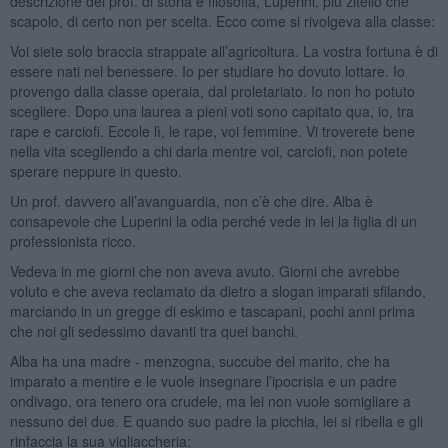
descrizione del prof. di storia e filosofia, Luperini, più zitello che
scapolo, di certo non per scelta. Ecco come si rivolgeva alla classe:
Voi siete solo braccia strappate all’agricoltura. La vostra fortuna è di
essere nati nel benessere. Io per studiare ho dovuto lottare. Io
provengo dalla classe operaia, dal proletariato. Io non ho potuto
scegliere. Dopo una laurea a pieni voti sono capitato qua, io, tra
rape e carciofi. Eccole lì, le rape, voi femmine. Vi troverete bene
nella vita scegliendo a chi darla mentre voi, carciofi, non potete
sperare neppure in questo.
Un prof. davvero all’avanguardia, non c’è che dire. Alba è
consapevole che Luperini la odia perché vede in lei la figlia di un
professionista ricco.
Vedeva in me giorni che non aveva avuto. Giorni che avrebbe
voluto e che aveva reclamato da dietro a slogan imparati sfilando,
marciando in un gregge di eskimo e tascapani, pochi anni prima
che noi gli sedessimo davanti tra quei banchi.
Alba ha una madre - menzogna, succube del marito, che ha
imparato a mentire e le vuole insegnare l’ipocrisia e un padre
ondivago, ora tenero ora crudele, ma lei non vuole somigliare a
nessuno dei due. E quando suo padre la picchia, lei si ribella e gli
rinfaccia la sua vigliaccheria: