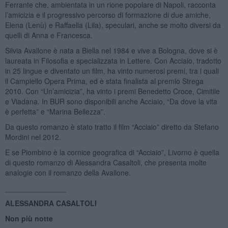
Ferrante che, ambientata in un rione popolare di Napoli, racconta
l’amicizia e il progressivo percorso di formazione di due amiche,
Elena (Lenù) e Raffaella (Lila), speculari, anche se molto diversi da
quelli di Anna e Francesca.
Silvia Avallone è nata a Biella nel 1984 e vive a Bologna, dove si è
laureata in Filosofia e specializzata in Lettere. Con Acciaio, tradotto
in 25 lingue e diventato un film, ha vinto numerosi premi, tra i quali
il Campiello Opera Prima, ed è stata finalista al premio Strega
2010. Con “Un’amicizia”, ha vinto i premi Benedetto Croce, Cimitile
e Viadana. In BUR sono disponibili anche Acciaio, “Da dove la vita
è perfetta” e “Marina Bellezza”.
Da questo romanzo è stato tratto il film “Acciaio” diretto da Stefano
Mordini nel 2012.
E se Piombino è la cornice geografica di “Acciaio”, Livorno è quella
di questo romanzo di Alessandra Casaltoli, che presenta molte
analogie con il romanzo della Avallone.
_______________
ALESSANDRA CASALTOLI
Non più notte