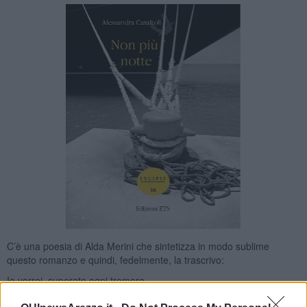
C’è una poesia di Alda Merini che sintetizza in modo sublime
questo romanzo e quindi, fedelmente, la trascrivo:
Io vorrei, superato ogni tremore
giungere alla bellezza che mi incalza,