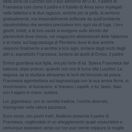
della zona (la Lucchini con il suo altoforno AFO 4). Il padre di
Francesca così come il padre e il fratello di Anna sono impiegati
nella fabbrica e le due ragazze, amiche per la pelle, si sentono
gradualmente, ma inesorabilmente soffocate da quell’ambiente
claustrofobico che sembra precludere loro ogni via di fuga. I loro
giochi, infatti, e le loro uscite si svolgono sullo sfondo dei
pianerottoli dove vivono, nei magazzini abbandonati delle fabbriche
e al mare, sul bagnasciuga di Piombino dove le due amiche
riescono finalmente a sentirsi a loro agio, lontane dagli occhi degli
altri e, soprattutto Francesca, lontana da quelli di Enrico, il padre:
Enrico guardava sua figlia, era più forte di lui. Spiava Francesca dal
balcone, dopo pranzo, quando non era di turno alla Lucchini. La
seguiva, se la studiava attraverso le lenti del binocolo da pesca.
Francesca sgambettava sul bagnasciuga con la sua amica Anna, si
rincorrevano, si toccavano, si tiravano i capelli, e lui, lassù, fisso
con il sigaro in mano, sudava.
Lui, gigantesco, con la canotta fradicia, l’occhio sbarrato,
impregnato nella calura pazzesca.
Ecco come, con pochi tratti, Avallone presenta il padre di
Francesca, cogliendolo in un atteggiamento quasi voyeuristico e
comunque ossessivo verso cui non può niente neppure la moglie