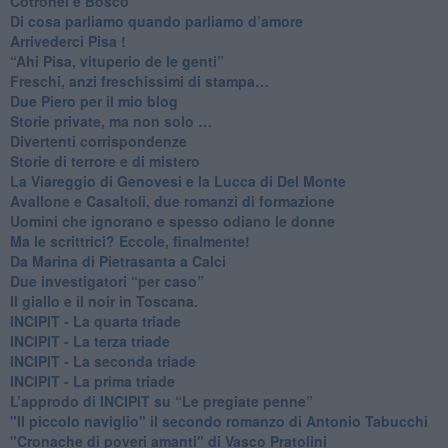
Cotronei e Bosco
Di cosa parliamo quando parliamo d’amore
Arrivederci Pisa !
​“Ahi Pisa, vituperio de le genti”
Freschi, anzi freschissimi di stampa…
​Due Piero per il mio blog
​Storie private, ma non solo …
Divertenti corrispondenze
Storie di terrore e di mistero
La Viareggio di Genovesi e la Lucca di Del Monte
Avallone e Casaltoli, due romanzi di formazione
​Uomini che ignorano e spesso odiano le donne
Ma le scrittrici? Eccole, finalmente!
Da Marina di Pietrasanta a Calci
​Due investigatori “per caso”
​Il giallo e il noir in Toscana.
INCIPIT - La quarta triade
INCIPIT - La terza triade
INCIPIT - La seconda triade
INCIPIT - La prima triade
L’approdo di INCIPIT su “Le pregiate penne”
​"Il piccolo naviglio" il secondo romanzo di Antonio Tabucchi
​"Cronache di poveri amanti" di Vasco Pratolini