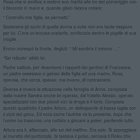
Rosa che si avviliva a vedere suo marito alle tre del pomeriggio con
il binocolo in mano e, quando glielo faceva notare:
“ Controllo mia figlia, se permetti.”
Sostenere gli occhi di quella donna a volte non era facile neppure
per lui. C’era un’accusa costante, conficcata dentro le pupille di sua
moglie.
Enrico increspò la fronte, deglutì: “ Mi sembra il minimo …”
“Sei ridicolo” sibilò lei.
Poche battute, per descrivere i rapporti dei genitori di Francesca,
un padre ossessivo e geloso della figlia ed una madre, Rosa,
operaia, che cerca, spesso, ma invano, di contrastarlo.
Diversa è invece la situazione nella famiglia di Anna, composta
dalla madre Sandra anche lei operaia, dal fratello Alessio, operaio
specializzato con due piccoli vizi: la droga e il furto. Completa
questo quadretto il padre Arturo, un delinquente di bassa taglia con
il vizio del gioco. Ed ecco come l’autrice ce lo presenta, dopo che
l’uomo ha trascorso una nottata a giocare a poker, perdendo tutto:
Arturo era lì, affacciato, alle sei del mattino. Era solo. Si appoggiava
al muretto del porticciolo. Si tastava il polso, cercava il Rolex che