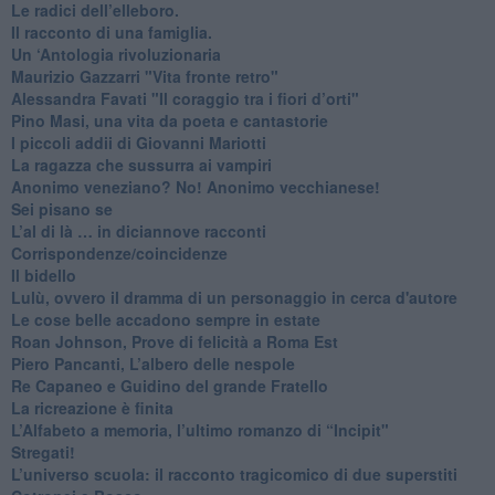
​Le radici dell’elleboro.
​Il racconto di una famiglia.
Un ‘Antologia rivoluzionaria
​Maurizio Gazzarri "Vita fronte retro"
​Alessandra Favati "Il coraggio tra i fiori d’orti"
​Pino Masi, una vita da poeta e cantastorie
​I piccoli addii di Giovanni Mariotti
​La ragazza che sussurra ai vampiri
​Anonimo veneziano? No! Anonimo vecchianese!
​Sei pisano se
​L’al di là … in diciannove racconti
Corrispondenze/coincidenze
Il bidello
Lulù, ovvero il dramma di un personaggio in cerca d'autore
Le cose belle accadono sempre in estate
Roan Johnson, Prove di felicità a Roma Est
Piero Pancanti, L’albero delle nespole
Re Capaneo e Guidino del grande Fratello
La ricreazione è finita
​L’Alfabeto a memoria, l’ultimo romanzo di “Incipit"
​Stregati!
L’universo scuola: il racconto tragicomico di due superstiti