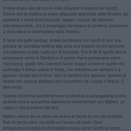
Il rione erano donne con le mani sciupate e braccia sui fianchi.
Donne che la mattina si erano affacciate silenziose dalle finestre del
quartiere a tirare fuori lenzuola, tappeti, cuscini, da sbattere
silenziosamente, che il pomeriggio tornavano in periferia, parlavano
a voce alta e si chiamavano dalla finestra.
Il rione era gatti randagi, strade periferiche con bordi di rovi, era
giocare da soli dalla mattina alla sera, era maschi contro femmine,
era imparare a fare i salti con la bicicletta. Era le liti di quelle che la
pensavano come la Nardoni e di quelle che la pensavano come
mia nonna, quelle che i bambini fanno troppo rumore e quelle che
purtroppo il tempo passa in fretta, non staranno per sempre lì a
giocare. Quello era il rione. Voci di bambini che giocano, polvere di
strade non ancora asfaltate che si perdono tra i campi e libertà. E
tanti amici.
Questa dicotomia quartiere/rione continuerà a perseguitarla anche
quando farà la sua prima esperienza sentimentale con Matteo, un
ragazzo che proviene dai rioni
Matteo veniva da un rione ma aveva la faccia di uno dei quartieri.
Solo la faccia però. La stoffa ce l’aveva da tosto. Quel
temperamento tipico di chi capisce presto come funziona vivere,