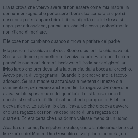
Era la prova che volevo avere di non essere come mia madre, la
donna-menzogna che per essere libera dice sempre sì e poi si
nasconde per strappare bricioli di una dignità che lei stessa si
nega, per educazione, per cultura, che lei stessa, probabilmente,
non ritiene di meritare.
E le cose non cambiano quando si trova a parlare del padre
Mio padre mi picchiava sul viso. Sberle o ceffoni, le chiamava lui.
Solo a sentirmele promettere mi veniva paura. Paura per il dolore
perché le sue mani dure mi lasciavano il livido per dei giorni, un
livido largo che prendeva tutta la guancia, dalla bocca all’orecchio.
Avevo paura di vergognarmi. Quando le prendevo me la facevo
addosso. Se mia madre si azzardava a mettersi di mezzo o a
commentare, ce n’erano anche per lei. La ragazza del rione che
aveva voluto sposare uno del quartiere. Lui si faceva forte di
questo, si sentiva in diritto di sottometterla per questo. E lei non
diceva niente. Lo subiva, lo giustificava, perché credeva davvero
che una ragazza dei rioni valesse meno di una ragazza dei
quartieri. Ed era certa che una donna valesse meno di un uomo.
Alba ha un nonno, l’onnipotente Galdo, che è la reincarnazione dei
Mazzarò e dei Mastro Don Gesualdo di verghiana memoria; un