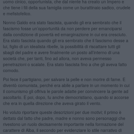
uomo cinico, opportunista, che dal niente ha creato un Impero e
che tiene i fili della sua famiglia come un burattinaio sadico, crudele
e mefistofelico.
Nonno Galdo era stato fascista, quando gli era sembrato che il
fascismo fosse un’opportunità da non perdere per emanciparsi
dalla condizione di povertà ed emarginazione in cui era cresciuto.
Era stato fascista quando gli era sembrato che il fascismo desse a
lui, figlio di un idealista ribelle, la possibilità di riscattare tutti gli
sbagli del padre e avere finalmente un posto all’interno di una
società che, per tanti, fino ad allora, non aveva permesso
penetrazioni o scalate. Era stato fascista fino a che gli aveva fatto
comodo.
Poi fece il partigiano, per salvare la pelle e non morire di fame. E
diventò comunista, perché era abile a parlare in un momento in cui
il comunismo gli offriva le parole adatte per convincere la gente ad
ascoltarlo. E poi, dopo, fu anche democristiano, quando si accorse
che era in quella direzione che aveva girato il vento.
Ho voluto riportare queste descrizioni per due motivi; il primo è
dettato dal fatto che padre, madre e nonno sono personaggi che
rivestono un ruolo decisamente importante nella formazione del
carattere di Alba, il secondo per evidenziare lo stile narrativo di