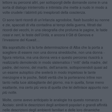
lettore su percorsi altri, per sottoporgli delle domande come in una
sorta di dialogo ininterrotto e intimista che mette a nudo in modo a
volte crudele i labirinti più inesplorati della coscienza.
Ci sono tanti ricordi di un’infanzia agrodolce, flash bucolici su nonne
e zie, spaccati di vita contadina ai tempi della guerra, filtrati dai
ricordi dei vecchi, in una oleografia che profuma le pagine, le faide
rossi e neri
, le feste dell’Unità, e ancora il G8 di Genova e
l’invasione del Kuwait…
Ma soprattutto c’è la forte determinazione di Alba che la porta a
scegliere di essere non una donna sineddoche, non una donna -
figura retorica, ma una donna vera e questo percorso riuscirà a
realizzarlo demolendo in modo sistematico i “miti” della madre, del
padre, del nonno, del marito, dell’amante, sottoponendoli quasi ad
un esame autoptico che svelerà in modo impietoso le tante
menzogne e le poche, flebili verità che la porteranno infine non
tanto nella luce abbagliante del giorno, ma in quella, forse meno
esaltante, ma certo più vera di quella che lei definisce appunto
non
più notte.
Molte, come avevo anticipato le analogie tra questo romanzo e
Acciaio: simili le descrizioni degli ambienti popolari e grandi affinità
nelle descrizioni degli ambienti familiari e delle loro dinamiche