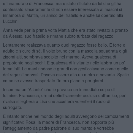
è innamorato di Francesca, ma è stato rifiutato da lei che gli ha
confessato sinceramente di non essere interessata ai maschi si
innamora di Mattia, un amico del fratello e anche lui operaio alla
Lucchini.
Anna vede per la prima volta Mattia che era stato invitato a pranzo
da Alessio, suo fratello e rimane subito turbata dal ragazzo.
Lentamente realizzava quanto quel ragazzo fosse bello. E forte e
adulto e sicuro di sé. Il volto bruno con la mascella squadrata e gli
zigomi alti, sembrava scolpito nel marmo. Aveva qualcosa di
prepotente negli occhi. E qualcosa di invitante nelle labbra un po’
femminili. Le mani nodose e grandi non gesticolavano come quelle
dei ragazzi nervosi. Doveva essere alto un metro e novanta. Spalle
come se avesse trasportato l’intero pianeta per giorni.
Insomma un “Atlante” che le provoca un immediato colpo di
fulmine. Francesca, ormai definitivamente esclusa dall’amico, per
rivalsa si legherà a Lisa che accetterà volentieri il ruolo di
surrogato.
E intanto anche nel mondo degli adulti avvengono dei cambiamenti
significativi: Rosa, la madre di Francesca, non sopporta più
l’atteggiamento da padre padrone di suo marito e vorrebbe