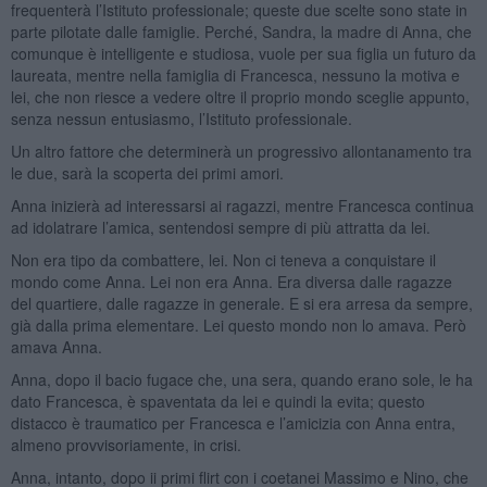
frequenterà l’Istituto professionale; queste due scelte sono state in
parte pilotate dalle famiglie. Perché, Sandra, la madre di Anna, che
comunque è intelligente e studiosa, vuole per sua figlia un futuro da
laureata, mentre nella famiglia di Francesca, nessuno la motiva e
lei, che non riesce a vedere oltre il proprio mondo sceglie appunto,
senza nessun entusiasmo, l’Istituto professionale.
Un altro fattore che determinerà un progressivo allontanamento tra
le due, sarà la scoperta dei primi amori.
Anna inizierà ad interessarsi ai ragazzi, mentre Francesca continua
ad idolatrare l’amica, sentendosi sempre di più attratta da lei.
Non era tipo da combattere, lei. Non ci teneva a conquistare il
mondo come Anna. Lei non era Anna. Era diversa dalle ragazze
del quartiere, dalle ragazze in generale. E si era arresa da sempre,
già dalla prima elementare. Lei questo mondo non lo amava. Però
amava Anna.
Anna, dopo il bacio fugace che, una sera, quando erano sole, le ha
dato Francesca, è spaventata da lei e quindi la evita; questo
distacco è traumatico per Francesca e l’amicizia con Anna entra,
almeno provvisoriamente, in crisi.
Anna, intanto, dopo ii primi flirt con i coetanei Massimo e Nino, che