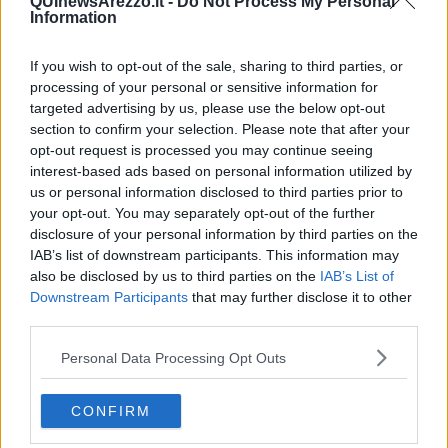
QUInewsArezzo.it -
Do Not Process My Personal
Information
dalla rovina del silenzio, fonda,
togliere la misura della voce
If you wish to opt-out of the sale, sharing to third parties, or
e cantare all’unisono coi suoni;
processing of your personal or sensitive information for
targeted advertising by us, please use the below opt-out
stamparmi nelle palme ogni vigore
section to confirm your selection. Please note that after your
in crescita perenne e modulare
opt-out request is processed you may continue seeing
un attento confine con le cose
interest-based ads based on personal information utilized by
us or personal information disclosed to third parties prior to
ov’io possa con esse colloquiare
your opt-out. You may separately opt-out of the further
difesa sempre da incipienti caos.
disclosure of your personal information by third parties on the
IAB’s list of downstream participants. This information may
Ecco, sono proprio gli incipienti caos quelli che Alba, la protagonista
also be disclosed by us to third parties on the
IAB’s List of
di questo romanzo ci racconta in modo diacronico perché
Downstream Participants
that may further disclose it to other
attraversano la sua vita, perché ci deve combattere.
third parties.
Lei né carne, né pesce, né acqua, né fuoco, né cielo né terra. Lei
che si definisce come un’antitesi monca perché deve trovare l’altro
Personal Data Processing Opt Outs
elemento, quello che la toglierà dalla notte dell’indeterminatezza.
Ma voliamo su terreni più semplici, altrimenti il lettore, letto questo
CONFIRM
incipit, butterà via il libro con grave danno dell’autrice e del suo
recensore…