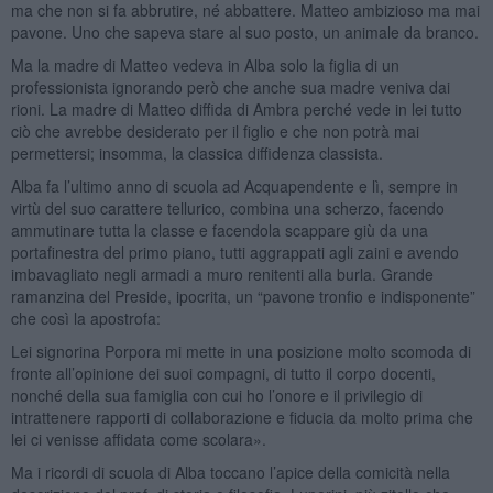
ma che non si fa abbrutire, né abbattere. Matteo ambizioso ma mai
pavone. Uno che sapeva stare al suo posto, un animale da branco.
Ma la madre di Matteo vedeva in Alba solo la figlia di un
professionista ignorando però che anche sua madre veniva dai
rioni. La madre di Matteo diffida di Ambra perché vede in lei tutto
ciò che avrebbe desiderato per il figlio e che non potrà mai
permettersi; insomma, la classica diffidenza classista.
Alba fa l’ultimo anno di scuola ad Acquapendente e lì, sempre in
virtù del suo carattere tellurico, combina una scherzo, facendo
ammutinare tutta la classe e facendola scappare giù da una
portafinestra del primo piano, tutti aggrappati agli zaini e avendo
imbavagliato negli armadi a muro renitenti alla burla. Grande
ramanzina del Preside, ipocrita, un “pavone tronfio e indisponente”
che così la apostrofa:
Lei signorina Porpora mi mette in una posizione molto scomoda di
fronte all’opinione dei suoi compagni, di tutto il corpo docenti,
nonché della sua famiglia con cui ho l’onore e il privilegio di
intrattenere rapporti di collaborazione e fiducia da molto prima che
lei ci venisse affidata come scolara».
Ma i ricordi di scuola di Alba toccano l’apice della comicità nella