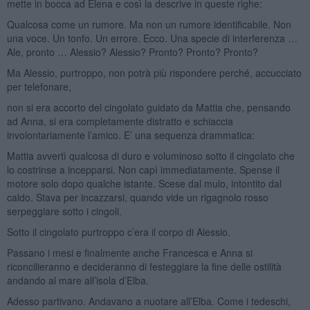
mette in bocca ad Elena e così la descrive in queste righe:
Qualcosa come un rumore. Ma non un rumore identificabile. Non
una voce. Un tonfo. Un errore. Ecco. Una specie di interferenza …
Ale, pronto … Alessio? Alessio? Pronto? Pronto? Pronto?
Ma Alessio, purtroppo, non potrà più rispondere perché, accucciato
per telefonare,
non si era accorto del cingolato guidato da Mattia che, pensando
ad Anna, si era completamente distratto e schiaccia
involontariamente l’amico. E’ una sequenza drammatica:
Mattia avvertì qualcosa di duro e voluminoso sotto il cingolato che
lo costrinse a incepparsi. Non capì immediatamente. Spense il
motore solo dopo qualche istante. Scese dal mulo, intontito dal
caldo. Stava per incazzarsi, quando vide un rigagnolo rosso
serpeggiare sotto i cingoli.
Sotto il cingolato purtroppo c’era il corpo di Alessio.
Passano i mesi e finalmente anche Francesca e Anna si
riconcilieranno e decideranno di festeggiare la fine delle ostilità
andando al mare all’isola d’Elba.
Adesso partivano. Andavano a nuotare all’Elba. Come i tedeschi,