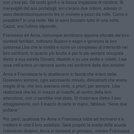
non c’era più. Gli occhi gonfi e la bocca impastata di nicotina. Si
meravigliò del suo portafogli: ieri c’erano due milioni, adesso ci
sono diecimilacinquecento lire in monete e pezzi da mille. Come è
possibile? In una notte. Me lo sono bruciato tutto in una notte.
Cazzo, era l’ultimo stipendio.
Francesca ed Anna, comunque sembrano appena sfiorate dai loro
contesti familiari, coltivano illusioni e sogni e ignorano la loro
coetanea Lisa che le invidia e nutre un complesso di inferiorità nei
loro confronti, in quanto più brutta e per lo più sempre occupata
dietro a sua sorella Donata, disabile e su una sedia a rotelle. Lisa
cova nell’animo un rancore sordo nei confronti delle due amiche:
Anna e Francesca te lo sbattevano in faccia che erano belle.
Dovevano sempre, ogni sacrosanto minuto, dimostrarti che erano
meglio di te, che loro avevano vinto, a priori, per sempre. Lisa
realizzava che lei, in mezzo ai maschi, al centro della loro
attenzione, non ci sarebbe mai stata. Si rinserrava dietro il suo
atteggiamento, con il mazzo di carte in mano. Sibilava: “Sono due
puttane.”
Poi, però, qualcosa tra Anna e Francesca inizia ad incrinarsi e a
mettere in crisi il loro sodalizio. Sarà proprio la scelta della scuola
l’elemento divisivo: Anna si iscriverà al ginnasio, mentre Francesca