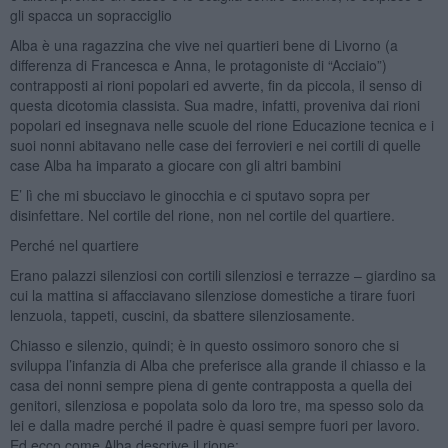
gli spacca un sopracciglio
Alba è una ragazzina che vive nei quartieri bene di Livorno (a
differenza di Francesca e Anna, le protagoniste di “Acciaio”)
contrapposti ai rioni popolari ed avverte, fin da piccola, il senso di
questa dicotomia classista. Sua madre, infatti, proveniva dai rioni
popolari ed insegnava nelle scuole del rione Educazione tecnica e i
suoi nonni abitavano nelle case dei ferrovieri e nei cortili di quelle
case Alba ha imparato a giocare con gli altri bambini
E’ lì che mi sbucciavo le ginocchia e ci sputavo sopra per
disinfettare. Nel cortile del rione, non nel cortile del quartiere.
Perché nel quartiere
Erano palazzi silenziosi con cortili silenziosi e terrazze – giardino sa
cui la mattina si affacciavano silenziose domestiche a tirare fuori
lenzuola, tappeti, cuscini, da sbattere silenziosamente.
Chiasso e silenzio, quindi; è in questo ossimoro sonoro che si
sviluppa l’infanzia di Alba che preferisce alla grande il chiasso e la
casa dei nonni sempre piena di gente contrapposta a quella dei
genitori, silenziosa e popolata solo da loro tre, ma spesso solo da
lei e dalla madre perché il padre è quasi sempre fuori per lavoro.
Ed ecco come Alba descrive il rione: