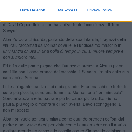
Quello di Alessandra è, a tutti gli effetti, un romanzo di formazione,
Data Deletion
Data Access
Privacy Policy
quelli, per intenderci che scrivevano Dickens e Mark Twayn, ma
Alba, non vive in una città claustrofobica e spettrale come la Londra
di David Copperfield e non ha la divertente incoscienza di Tom
Sawyer.
Alba Porpora ci ricorda, parlando della sua infanzia, i ragazzi della
via Pall, raccontati da Molnàr dove lei è l’undicesimo maschio in
un’infanzia chiusa in una bolla di tempo in cui si muore sempre e
non si muore mai.
Ed è fin dalle prime pagine che l’autrice ci presenta Alba in pieno
conflitto con il capo branco dei maschietti, Simone, fratello della sua
cara amica Serena:
Lui è arrogante, cattivo. Lui è più grande. E’ un maschio, è forte. Io
sono più piccola, sono una femmina. Ma non una “femminuccia”.
Sono arrabbiata e ho paura e più ho paura più lo odio. Più ho
paura, più voglio dimostrare di non averla. Devo sconfiggerlo. E
non mi sposto
Alba non vuole sentirsi umiliata come quando prende i ceffoni dal
padre e non vuole darsi per vinta come fa sua madre con il marito
e allora prende un sasso e lo scaglia contro Simone, lo colpisce e