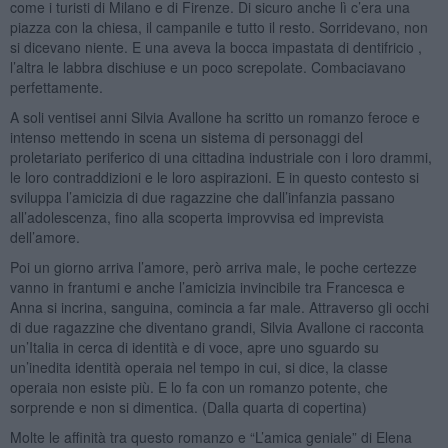
come i turisti di Milano e di Firenze. Di sicuro anche lì c’era una
piazza con la chiesa, il campanile e tutto il resto. Sorridevano, non
si dicevano niente. E una aveva la bocca impastata di dentifricio ,
l’altra le labbra dischiuse e un poco screpolate. Combaciavano
perfettamente.
A soli ventisei anni Silvia Avallone ha scritto un romanzo feroce e
intenso mettendo in scena un sistema di personaggi del
proletariato periferico di una cittadina industriale con i loro drammi,
le loro contraddizioni e le loro aspirazioni. E in questo contesto si
sviluppa l’amicizia di due ragazzine che dall’infanzia passano
all’adolescenza, fino alla scoperta improvvisa ed imprevista
dell’amore.
Poi un giorno arriva l’amore, però arriva male, le poche certezze
vanno in frantumi e anche l’amicizia invincibile tra Francesca e
Anna si incrina, sanguina, comincia a far male. Attraverso gli occhi
di due ragazzine che diventano grandi, Silvia Avallone ci racconta
un’Italia in cerca di identità e di voce, apre uno sguardo su
un’inedita identità operaia nel tempo in cui, si dice, la classe
operaia non esiste più. E lo fa con un romanzo potente, che
sorprende e non si dimentica. (Dalla quarta di copertina)
Molte le affinità tra questo romanzo e “L’amica geniale” di Elena