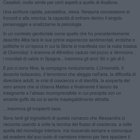
Casaltoli, molto simile per certi aspetti a quello di Avallone.
Una scrittura rapida, paratattica, visiva. Nessuna concessione ai
fronzoli e alla retorica; la capacità di entrare dentro il singolo
personaggio e analizzarne la psicologia.
In un contesto genitoriale come quello che ho precedentemente
descritto Alba farà le sue prime esperienze sentimentali, erotiche e
politiche in un’epoca in cui la Storia si manifesta con la nube tossica
di Chernobyl, il dramma di Alfredino caduto nel pozzo a Vermicino ,
i mondiali di calcio in Spagna…insomma gli anni ’80 o giù di lì.
E poi ci sono Niva, la compagna rivoluzionaria, L’Università, il
docente bolscevico, il terrorismo che aleggia nell’aria, la difficoltà di
diventare adulti, le crisi di coscienza e di identità, la scoperta del
vero amore che si chiama Matteo e finalmente il lavoro da
insegnante e l’abisso incomprensibile in cui precipita con un
amante goffo da cui si sente inspiegabilmente attratta.
…insomma gli incipienti caos.
Sono tanti gli ingredienti di questo romanzo che Alessandra ci
racconta usando a volte la tecnica del flusso di coscienza, a volte
quella del monologo interiore, ma riuscendo sempre e comunque
ad evadere dal suo ruolo di narratore interno per fare spaziare il