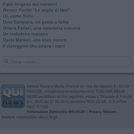
​Il più longevo dei narratori
Renato Fucini "Le veglie di Neri"
Un uomo finito
​Dino Campana, tra genio e follia
​Oriana Fallaci, una maledetta toscana
​Un maledetto toscano
​Dacia Maraini, una voce contro
​Il viareggino che amava i matti
Editore Toscana Media Channel srl - Via Dei Martelli, 8 - 50129
FIRENZE - info@toscanamediachannel.it. TOSCANA MEDIA
NEWS quotidiano on line registrato presso il Tribunale di Firenze
al n. 5935 del 27.09.2013. Iscrizione ROC 22105 - C.F. e P.Iva
0620787048
Fatturazione Elettronica M5UXCR1 |
Privacy Nielsen
Direttore responsabile Marco Migli