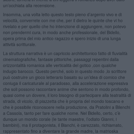
un’occhiata alla recensione.
Insomma, una volta letto questo testo pieno d’argento vivo e di
velocità, converrete con me che, per il dietro le quinte che vi ho
rivelato e per quello che ho intenzione di aggiungere, non potevo
non prendermi cura, in modo anche professionale, del Bidello,
opera prima del mio antico ragazzo e spero inizio di una lunga
attività scritturale.
La struttura narrativa è un capriccio architettonico fatto di fluvialità
cinematografiche, fantasie pittoriche, passaggi repentini dalla
orizzontalità romanica alle verticalità del gotico ,con qualche
indugio barocco. Questo perché, solo in questo modo ,lo scrittore
può costruire un gioco letterario basato su un’idea di comico che
coniuga il caricaturale al paradosso, alla accelerazione espressiva
che soli possono raccontare anime che sentono in modo profondo,
quasi come un dovere, il loro bisogno di partecipare alla teatralità di
strada, di vicolo, di piazzetta che è propria del mondo toscano e
che è possibile riconoscere nella produzione, da Pratolini a Bilenchi
a Cassola, tanto per fare qualche nome. Nel Bidello, certo, c’è
dunque un mondo corale (le tante maestre, l’odiato Gianni, i
bambini), ma il protagonista, il Bianchi, è carezzato, richiamato,
rappresentato fino a diventare la grande madre, la matrioska