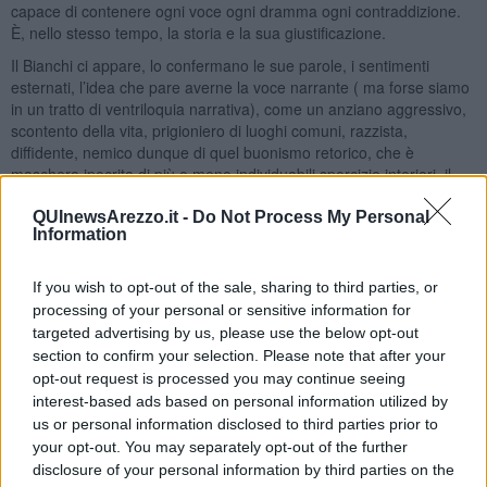
capace di contenere ogni voce ogni dramma ogni contraddizione.
È, nello stesso tempo, la storia e la sua giustificazione.
Il Bianchi ci appare, lo confermano le sue parole, i sentimenti
esternati, l’idea che pare averne la voce narrante ( ma forse siamo
in un tratto di ventriloquia narrativa), come un anziano aggressivo,
scontento della vita, prigioniero di luoghi comuni, razzista,
diffidente, nemico dunque di quel buonismo retorico, che è
maschera ipocrita di più o meno individuabili sporcizie interiori, il
travestimento che parrebbe indossare Gianni, il giovane bidello
che, parla col bocchino impostato, l’occhio limpido volto verso il
QUInewsArezzo.it -
Do Not Process My Personal
Information
cielo e che sembra studiare da Santo. Ma noi lettori intuiamo che il
protagonista, dietro il modo rude e schematico, dietro i luoghi
comuni del cinismo contemporaneo o, se vogliamo, la patina che
If you wish to opt-out of the sale, sharing to third parties, or
l’esistere ha lasciato nella coscienza, per le delusioni, i lutti, le
processing of your personal or sensitive information for
umiliazioni subite, nasconde e libera altri caratteri, altre categorie
targeted advertising by us, please use the below opt-out
che sono quelle che appartengono ai tempi storici e personali di
section to confirm your selection. Please note that after your
un’altra Italia. Come se qualche tempesta interiore avesse la forza
opt-out request is processed you may continue seeing
di riportare in superficie quei valori che possono essere sommersi,
interest-based ads based on personal information utilized by
ma che non muoiono mai: la commozione, la solidarietà, la bontà di
us or personal information disclosed to third parties prior to
fondo.
your opt-out. You may separately opt-out of the further
Come ci dice Giorgio Caproni, il poeta è il minatore che scende
disclosure of your personal information by third parties on the