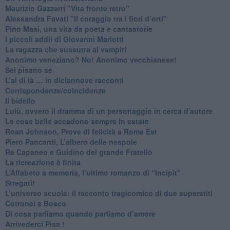
​Maurizio Gazzarri "Vita fronte retro"
​Alessandra Favati "Il coraggio tra i fiori d’orti"
​Pino Masi, una vita da poeta e cantastorie
​I piccoli addii di Giovanni Mariotti
​La ragazza che sussurra ai vampiri
​Anonimo veneziano? No! Anonimo vecchianese!
​Sei pisano se
​L’al di là … in diciannove racconti
Corrispondenze/coincidenze
Il bidello
Lulù, ovvero il dramma di un personaggio in cerca d'autore
Le cose belle accadono sempre in estate
Roan Johnson, Prove di felicità a Roma Est
Piero Pancanti, L’albero delle nespole
Re Capaneo e Guidino del grande Fratello
La ricreazione è finita
​L’Alfabeto a memoria, l’ultimo romanzo di “Incipit"
​Stregati!
L’universo scuola: il racconto tragicomico di due superstiti
Cotronei e Bosco
Di cosa parliamo quando parliamo d’amore
Arrivederci Pisa !