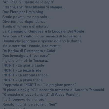
​“Ahi Pisa, vituperio de le genti”
Freschi, anzi freschissimi di stampa…
​Due Piero per il mio blog
​Storie private, ma non solo …
Divertenti corrispondenze
Storie di terrore e di mistero
La Viareggio di Genovesi e la Lucca di Del Monte
Avallone e Casaltoli, due romanzi di formazione
​Uomini che ignorano e spesso odiano le donne
Ma le scrittrici? Eccole, finalmente!
Da Marina di Pietrasanta a Calci
​Due investigatori “per caso”
​Il giallo e il noir in Toscana.
INCIPIT - La quarta triade
INCIPIT - La terza triade
INCIPIT - La seconda triade
INCIPIT - La prima triade
L’approdo di INCIPIT su “Le pregiate penne”
​"Il piccolo naviglio" il secondo romanzo di Antonio Tabucchi
​"Cronache di poveri amanti" di Vasco Pratolini
​Il più longevo dei narratori
Renato Fucini "Le veglie di Neri"
Un uomo finito