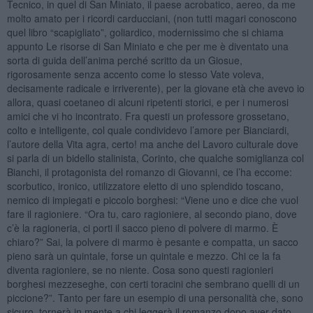
Tecnico, in quel di San Miniato, il paese acrobatico, aereo, da me
molto amato per i ricordi carducciani, (non tutti magari conoscono
quel libro “scapigliato”, goliardico, modernissimo che si chiama
appunto Le risorse di San Miniato e che per me è diventato una
sorta di guida dell’anima perché scritto da un Giosue,
rigorosamente senza accento come lo stesso Vate voleva,
decisamente radicale e irriverente), per la giovane età che avevo io
allora, quasi coetaneo di alcuni ripetenti storici, e per i numerosi
amici che vi ho incontrato. Fra questi un professore grossetano,
colto e intelligente, col quale condividevo l’amore per Bianciardi,
l’autore della Vita agra, certo! ma anche del Lavoro culturale dove
si parla di un bidello stalinista, Corinto, che qualche somiglianza col
Bianchi, il protagonista del romanzo di Giovanni, ce l’ha eccome:
scorbutico, ironico, utilizzatore eletto di uno splendido toscano,
nemico di impiegati e piccolo borghesi: “Viene uno e dice che vuol
fare il ragioniere. “Ora tu, caro ragioniere, al secondo piano, dove
c’è la ragioneria, ci porti il sacco pieno di polvere di marmo. È
chiaro?” Sai, la polvere di marmo è pesante e compatta, un sacco
pieno sarà un quintale, forse un quintale e mezzo. Chi ce la fa
diventa ragioniere, se no niente. Cosa sono questi ragionieri
borghesi mezzeseghe, con certi toracini che sembrano quelli di un
piccione?”. Tanto per fare un esempio di una personalità che, sono
sicuro, tornerà in mente a chi leggerà il romanzo dopo aver dato