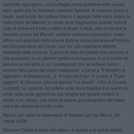
combatte ogni giorno, una battaglia senza quartiere nella scuola,
sono quelli che lui definisce i pestiferi figliolotti, le maestre vipere e
rospe, quel brodo del collega Gianni. L'epilogo della storia segna la
redenzione del Bianchi, in modo tanto tragicomico quanto ricco di
colpi di scena ed il tutto a ritmo di blues. Il testo, oltre a narrare la
vicenda umana del Bianchi, solitario antieroe e peccatore, vuole
offrire uno spaccato della scuola italiana contemporanea all'interno
del Comprensorio del Cuoio, uno tra i più importanti distretti
industriali della nazione. Il punto di vista del bidello che racconta la
vita scolastica, in un dialetto rigidamente toscano, è una novità nel
panorama narrativo in cui i protagonisti fino ad adesso hanno
sempre fatto parte del corpo insegnante, si pensi a "Il Maestro di
Vigevano" di Mastronardi , a "Il rosso ed il blu" di Lodoli, a "Fuori
registro" di Starnone (che ha ispirato "La scuola", il film di Daniele
Luchetti). Lo sguardo del bidello sulla vita scolastica è sì quello più
umile nella scala gerarchica ma, proprio per questo motivo, è
anche il più ampio, una sorta di visione grandangolare dal basso
che tutto abbraccia e tutto svela.
Riporto per intero la recensione di Daniele Luti (da Alleo.it, 20
marzo 2023)
Giovanni Taddei è stato mio allievo, in quarta e in quinta Istituto