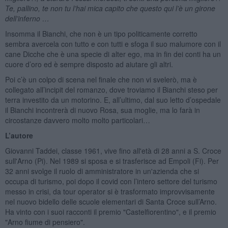
Te, pallino, te non tu l’hai mica capito che questo qui l’è un girone
dell’inferno …
Insomma il Bianchi, che non è un tipo politicamente corretto
sembra avercela con tutto e con tutti e sfoga il suo malumore con il
cane Dicche che è una specie di alter ego, ma in fin dei conti ha un
cuore d’oro ed è sempre disposto ad aiutare gli altri.
Poi c’è un colpo di scena nel finale che non vi svelerò, ma è
collegato all’incipit del romanzo, dove troviamo il Bianchi steso per
terra investito da un motorino. E, all’ultimo, dal suo letto d’ospedale
il Bianchi incontrerà di nuovo Rosa, sua moglie, ma lo farà in
circostanze davvero molto molto particolari…
L’autore
Giovanni Taddei, classe 1961, vive fino all'età di 28 anni a S. Croce
sull'Arno (Pi). Nel 1989 si sposa e si trasferisce ad Empoli (Fi). Per
32 anni svolge il ruolo di amministratore in un'azienda che si
occupa di turismo, poi dopo il covid con l’intero settore del turismo
messo in crisi, da tour operator si è trasformato improvvisamente
nel nuovo bidello delle scuole elementari di Santa Croce sull’Arno.
Ha vinto con i suoi racconti il premio "Castelfiorentino", e il premio
"Arno fiume di pensiero".