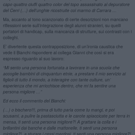
capo quattro ciuffi quattro color del topo assassinato al depuratore
del Cerri (…) dell’unghie ricostruite col marmo di Carrara …
Ma, accanto al tono scanzonato di certe descrizioni non mancano
riflessioni serie sull’integrazione degli alunni stranieri, su quelli
portatori di handicap, sulla mancanza di strutture, sui contrasti con i
colleghi.
E’ divertente questa contrapposizione, di un’ironia caustica che
vede il Bianchi rispondere al collega Gianni che così si era
espresso riguardo al suo lavoro:
“Mi sento una persona fortunata a lavorare in una scuola che
accoglie bambini di cinquantun etnie, a prestare il mio servizio ai
figlioli di tutto il mondo, a interagire con tante culture, un’
esperienza che mi arricchisce dentro, che mi fa sentire una
persona migliore …”
Ed ecco il commento del Bianchi:
(…) o bischero!!!, prima di tutto parla come tu mangi, e poi
scusami, a pulire la pastasciutta e le carote spiaccicate per terra in
mensa, ti senti una persona migliore?! A grattare la colla e i
brillantini dai banche e dalle mattonelle, ti senti una persona
migliore?!, a sturare i cessi merdosi, ti senti una persona migliore?!