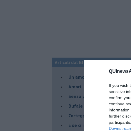
Articoli dal Blog “Legami d'amore” di
QUInewsAr
Un amore nato ai tempi del c
If you wish 
Amori
sensitive in
Senza parole - 1
confirm you
continue se
Bufale d'amore
information 
Corteggiatrici moderne
further disc
participants
E se ci incontrassimo ?
Downstream 