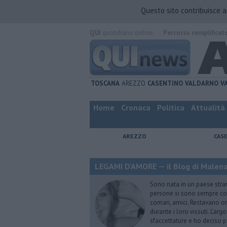
Questo sito contribuisce 
QUI
quotidiano online.
Percorso semplificat
TOSCANA
AREZZO
CASENTINO
VALDARNO
V
Home
Cronaca
Politica
Attualità
AREZZO
CAS
LEGAMI D'AMORE — il Blog di Malena 
Sono nata in un paese stran
persone si sono sempre conf
comari, amici. Restavano or
durante i loro vissuti. L'ar
sfaccettature e ho deciso p