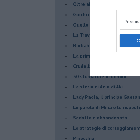
Oltre ai cinque sensi
Giochi nel bosco
Persona
Quello che vogliono le donne
La Traviata in versione mode
Barbablù
La prima volta
Crudelia De Mon
50 sfumature di uomini
La storia di Ao e di Aki
Lady Paola, il principe Gaetan
Le parole di Mina e le rispost
Sedotta e abbandonata
Le strategie di corteggiamen
Pinocchio