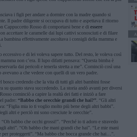
iava i figli per andare a dormire con la madre quando si
. Il padre diligente si occupava di tutto e aspettava il ritorno
on Cappuccetto Rosso di comportarsi bene e di
essere
 accettare le caramelle dai lupi cattivi sconosciuti e di filare
A
. La bambina effettivamente ascoltava i consigli della mamma e
i.
 eccessivo e di lei voleva sapere tutto. Del resto, le voleva così
a mamma non c’era. Il lupo difatti pensava: “Questa bimba è
eservarla dai pericoli e tenerla stretta a me”. Cominciò così una
o avevano a che vedere con quelli di un vero padre.
 bosco credendo che la vita di tutti gli altri bambini fosse
ara su quanto stava succedendo. La storia andò avanti per diversi
sso cominciò a capire la realtà dei fatti e iniziò a fare
del padre:
“Babbo che orecchie grandi che hai?”
. “Gli altri
 “Figlia mia io ti voglio molto più bene degli altri babbi”.
egli altri e perciò mi sono cresciute le orecchie”.
Oh babbo che occhi grossi!”. “Perché io ti adoro e stravedo
dagli altri”. “Oh babbo che mani grandi che hai”. “Le mie mani
o e per proteggerti”. “Ma babbo che bocca grande che hai…”.