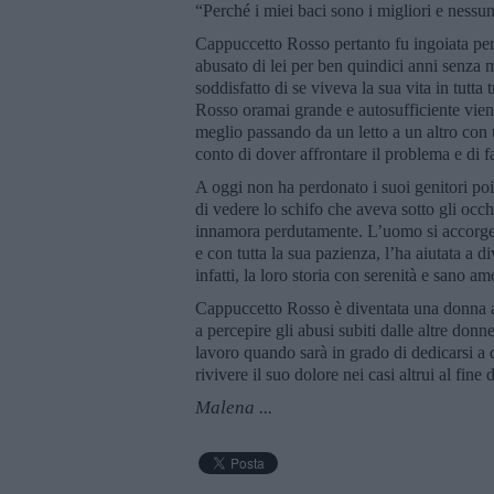
“Perché i miei baci sono i migliori e ness
Cappuccetto Rosso pertanto fu ingoiata pe
abusato di lei per ben quindici anni senza
soddisfatto di se viveva la sua vita in tutt
Rosso oramai grande e autosufficiente viene
meglio passando da un letto a un altro con
conto di dover affrontare il problema e di 
A oggi non ha perdonato i suoi genitori po
di vedere lo schifo che aveva sotto gli occ
innamora perdutamente. L’uomo si accorge d
e con tutta la sua pazienza, l’ha aiutata a 
infatti, la loro storia con serenità e sano a
Cappuccetto Rosso è diventata una donna att
a percepire gli abusi subiti dalle altre donn
lavoro quando sarà in grado di dedicarsi a 
rivivere il suo dolore nei casi altrui al fine
Malena ...