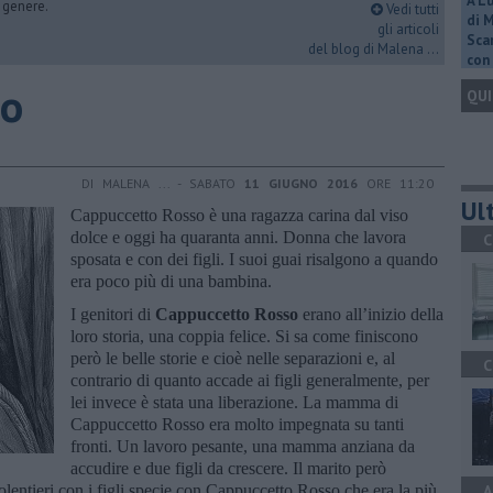
A L
i genere.
Vedi tutti
di 
gli articoli
Scar
del blog di Malena ...
con 
so
QUI
DI MALENA ... - SABATO
11 GIUGNO 2016
ORE 11:20
Ult
Cappuccetto Rosso è una ragazza carina dal viso
dolce e oggi ha quaranta anni. Donna che lavora
C
sposata e con dei figli. I suoi guai risalgono a quando
era poco più di una bambina.
I genitori di
Cappuccetto Rosso
erano all’inizio della
loro storia, una coppia felice. Si sa come finiscono
però le belle storie e cioè nelle separazioni e, al
C
contrario di quanto accade ai figli generalmente, per
lei invece è stata una liberazione. La mamma di
Cappuccetto Rosso era molto impegnata su tanti
fronti. Un lavoro pesante, una mamma anziana da
accudire e due figli da crescere. Il marito però
entieri con i figli specie con Cappuccetto Rosso che era la più
A