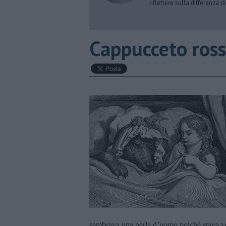
riflettere sulla differenza d
Cappucceto ros
sembrava una perla d’uomo poiché stava vol