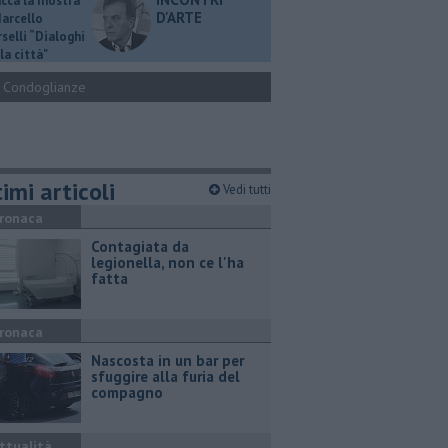
ucca la mostra
D'ARTE
Marcello
selli “Dialoghi
la città"
Condoglianze
imi articoli
Vedi tutti
ronaca
Contagiata da
legionella, non ce l'ha
fatta
ronaca
Nascosta in un bar per
sfuggire alla furia del
compagno
ttualità