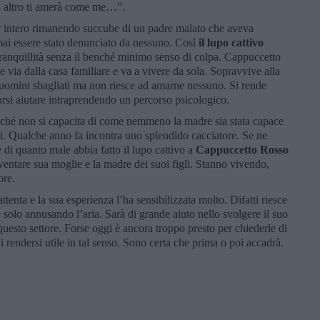
un altro ti amerà come me…”.
r intero rimanendo succube di un padre malato che aveva
 mai essere stato denunciato da nessuno. Così
il lupo cattivo
a tranquillità senza il benché minimo senso di colpa. Cappuccetto
 via dalla casa familiare e va a vivere da sola. Sopravvive alla
 uomini sbagliati ma non riesce ad amarne nessuno. Si rende
farsi aiutare intraprendendo un percorso psicologico.
iché non si capacita di come nemmeno la madre sia stata capace
hi. Qualche anno fa incontra uno splendido cacciatore. Se ne
i quanto male abbia fatto il lupo cattivo a
Cappuccetto Rosso
diventare sua moglie e la madre dei suoi figli. Stanno vivendo,
more.
enta e la sua esperienza l’ha sensibilizzata molto. Difatti riesce
e solo annusando l’aria. Sarà di grande aiuto nello svolgere il suo
questo settore. Forse oggi è ancora troppo presto per chiederle di
 di rendersi utile in tal senso. Sono certa che prima o poi accadrà.