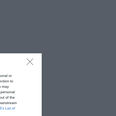
sonal or
ection to
ou may
 personal
out of the
 downstream
B’s List of