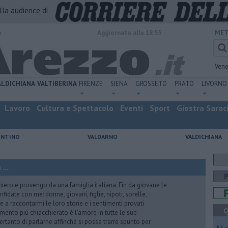
alla audience di
o
Aggiornato alle 18:55
MET
Vene
ALDICHIANA
VALTIBERINA
FIRENZE
SIENA
GROSSETO
PRATO
LIVORNO
Lavoro
Cultura e Spettacolo
Eventi
Sport
Giostra Sarac
ENTINO
VALDARNO
VALDICHIANA
...
iero e provengo da una famiglia italiana. Fin da giovane le
idate con me: donne, giovani, figlie, nipoti, sorelle,
e a raccontarmi le loro storie e i sentimenti provati
Q
gomento più chiacchierato è l'amore in tutte le sue
ertanto di parlarne affinché si possa trarre spunto per