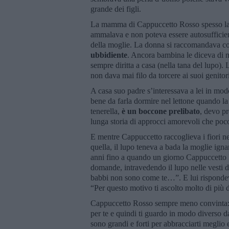
grande dei figli.
La mamma di Cappuccetto Rosso spesso lasc
ammalava e non poteva essere autosufficiente
della moglie. La donna si raccomandava c
ubbidiente
. Ancora bambina le diceva di non
sempre diritta a casa (nella tana del lupo)
non dava mai filo da torcere ai suoi genitor
A casa suo padre s’interessava a lei in modo
bene da farla dormire nel lettone quando l
tenerella,
è un boccone prelibato
, devo pr
lunga storia di approcci amorevoli che poc
E mentre Cappuccetto raccoglieva i fiori nel
quella, il lupo teneva a bada la moglie ign
anni fino a quando un giorno Cappuccetto Ro
domande, intravedendo il lupo nelle vesti 
babbi non sono come te…”. E lui rispondeva:
“Per questo motivo ti ascolto molto di più d
Cappuccetto Rosso sempre meno convinta: “
per te e quindi ti guardo in modo diverso 
sono grandi e forti per abbracciarti megli