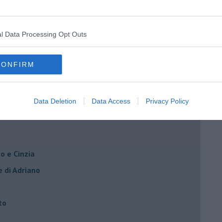
l Data Processing Opt Outs
rna
CONFIRM
Data Deletion
Data Access
Privacy Policy
o e Cinzia
e di Adriano
to