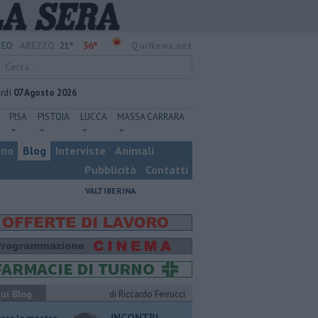
21°
36°
EO:
AREZZO
QuiNews.net
rdì
07 Agosto 2026
PISA
PISTOIA
LUCCA
MASSA CARRARA
ino
Blog
Interviste
Animali
Pubblicità
Contatti
VALTIBERINA
ui Blog
di Riccardo Ferrucci
INCONTRI