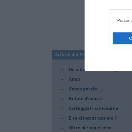
Persona
Articoli dal Blog “Legami d'amore” di
Un amore nato ai tempi del c
Amori
Senza parole - 1
Bufale d'amore
Corteggiatrici moderne
E se ci incontrassimo ?
Oltre ai cinque sensi