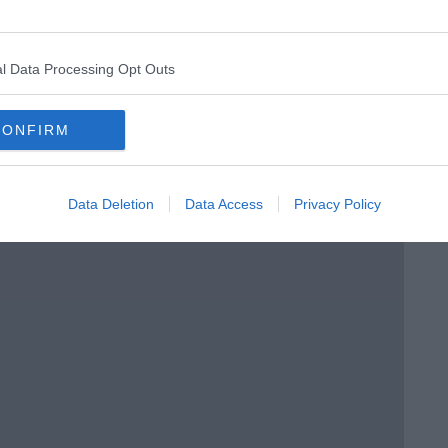
l Data Processing Opt Outs
CONFIRM
 Malena ...
Data Deletion
Data Access
Privacy Policy
oronavirus