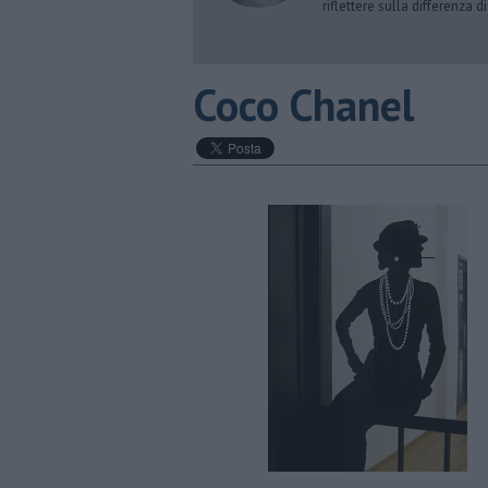
riflettere sulla differenza d
Coco Chanel