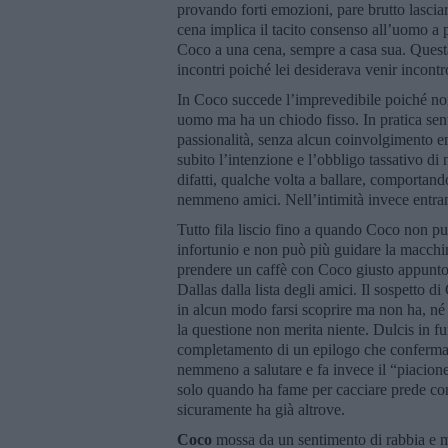
provando forti emozioni, pare brutto lascia
cena implica il tacito consenso all’uomo a
Coco a una cena, sempre a casa sua. Questa 
incontri poiché lei desiderava venir incontr
In Coco succede l’imprevedibile poiché non
uomo ma ha un chiodo fisso. In pratica sent
passionalità, senza alcun coinvolgimento e
subito l’intenzione e l’obbligo tassativo di 
difatti, qualche volta a ballare, comportan
nemmeno amici. Nell’intimità invece entram
Tutto fila liscio fino a quando Coco non pu
infortunio e non può più guidare la macch
prendere un caffè con Coco giusto appunto 
Dallas dalla lista degli amici. Il sospetto 
in alcun modo farsi scoprire ma non ha, né 
la questione non merita niente. Dulcis in fu
completamento di un epilogo che conferma il
nemmeno a salutare e fa invece il “piacione
solo quando ha fame per cacciare prede con
sicuramente ha già altrove.
Coco
mossa da un sentimento di rabbia e m