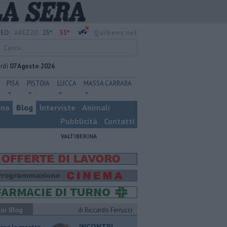
23°
35°
EO:
AREZZO
QuiNews.net
rdì
07 Agosto 2026
PISA
PISTOIA
LUCCA
MASSA CARRARA
ino
Blog
Interviste
Animali
Pubblicità
Contatti
VALTIBERINA
ui Blog
di Riccardo Ferrucci
INCONTRI