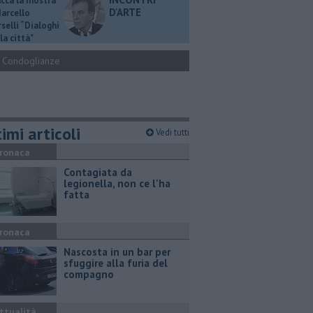
ucca la mostra
D'ARTE
Marcello
selli “Dialoghi
la città"
Condoglianze
imi articoli
Vedi tutti
ronaca
Contagiata da
legionella, non ce l'ha
fatta
ronaca
Nascosta in un bar per
sfuggire alla furia del
compagno
ttualità