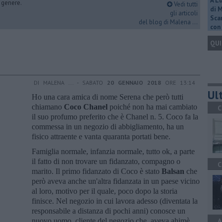
A L
i genere.
Vedi tutti
di 
gli articoli
Scar
del blog di Malena ...
con 
QUI
DI MALENA ... - SABATO
20 GENNAIO 2018
ORE 13:14
Ult
Ho una cara amica di nome Serena che però tutti
chiamano
Coco Chanel
poiché non ha mai cambiato
C
il suo profumo preferito che è Chanel n. 5. Coco fa la
commessa in un negozio di abbigliamento, ha un
fisico attraente e vanta quaranta portati bene.
Famiglia normale, infanzia normale, tutto ok, a parte
il fatto di non trovare un fidanzato, compagno o
C
marito. Il primo fidanzato di Coco è stato
Balsan
che
però aveva anche un'altra fidanzata in un paese vicino
al loro, motivo per il quale, poco dopo la storia
finisce. Nel negozio in cui lavora adesso (diventata la
responsabile a distanza di pochi anni) conosce un
nuovo uomo, cliente del negozio che, aveva ahimè,
A