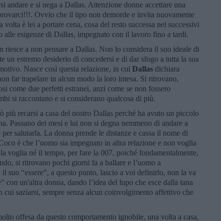
rsi andare e si nega a Dallas. Attenzione donne accettare una
 provarci!!!. Ovvio che il tipo non demorde e invita nuovamente
volta è lei a portare cena, cosa del resto successa nei successivi
o alle esigenze di Dallas, impegnato con il lavoro fino a tardi.
 riesce a non pensare a Dallas. Non lo considera il suo ideale di
e un estremo desiderio di concedersi e di dar sfogo a tutta la sua
motivo. Nasce così questa relazione, in cui
Dallas
dichiara
non far trapelare in alcun modo la loro intesa. Si ritrovano,
dosi come due perfetti estranei, anzi come se non fossero
bi si raccontano e si considerano qualcosa di più.
ò più recarsi a casa del nostro Dallas perché ha avuto un piccolo
ina. Passano dei mesi e lui non si degna nemmeno di andare a
per salutarla. La donna prende le distanze e cassa il nome di
di Coco è che l’uomo sia impegnato in altra relazione e non voglia
la voglia né il tempo, per fare la 007, poiché fondamentalmente,
ndo, si ritrovano pochi giorni fa a ballare e l’uomo a
 suo “essere”, a questo punto, lascio a voi definirlo, non la va
” con un'altra donna, dando l’idea del lupo che esce dalla tana
 cui saziarsi, sempre senza alcun coinvolgimento affettivo che
olto offesa da questo comportamento ignobile, una volta a casa,