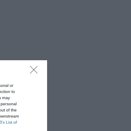
sonal or
ection to
ou may
 personal
out of the
 downstream
B’s List of