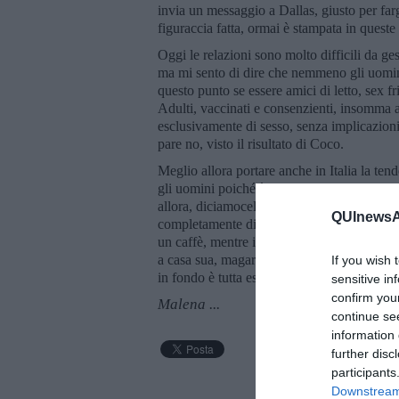
invia un messaggio a Dallas, giusto per far
figuraccia fatta, ormai è stampata in quest
Oggi le relazioni sono molto difficili da ge
ma mi sento di dire che nemmeno gli uomini
questo punto se essere amici di letto, sex 
Adulti, vaccinati e consenzienti, insomma al
esclusivamente di sesso, senza implicazioni
pare no, visto il risultato di Coco.
Meglio allora portare anche in Italia la te
gli uomini poiché è come avere un rapporto
allora, diciamocelo apertamente, che si vu
QUInewsAr
completamente diverse, poiché il sex friend
un caffè, mentre il sex a demand ci si telefo
a casa sua, magari a fare la successiva tele
If you wish 
in fondo è tutta esperienza!”.
sensitive in
confirm you
Malena ...
continue se
information 
further disc
participants
Downstream 