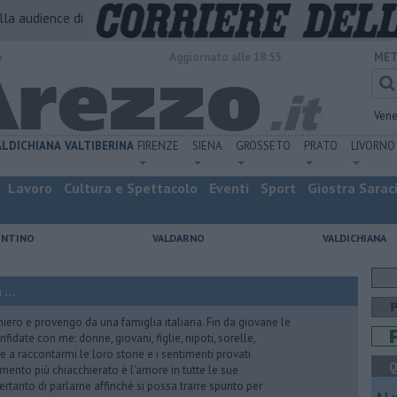
alla audience di
o
Aggiornato alle 18:55
MET
Vene
ALDICHIANA
VALTIBERINA
FIRENZE
SIENA
GROSSETO
PRATO
LIVORNO
Lavoro
Cultura e Spettacolo
Eventi
Sport
Giostra Sarac
ENTINO
VALDARNO
VALDICHIANA
...
iero e provengo da una famiglia italiana. Fin da giovane le
idate con me: donne, giovani, figlie, nipoti, sorelle,
e a raccontarmi le loro storie e i sentimenti provati
Q
gomento più chiacchierato è l'amore in tutte le sue
ertanto di parlarne affinché si possa trarre spunto per