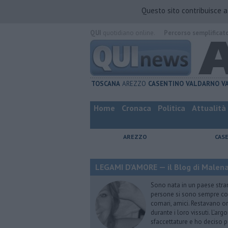
Questo sito contribuisce 
QUI
quotidiano online.
Percorso semplificat
TOSCANA
AREZZO
CASENTINO
VALDARNO
V
Home
Cronaca
Politica
Attualità
AREZZO
CAS
LEGAMI D'AMORE — il Blog di Malena 
Sono nata in un paese stran
persone si sono sempre conf
comari, amici. Restavano or
durante i loro vissuti. L'ar
sfaccettature e ho deciso p