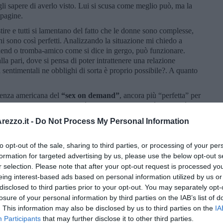
gli sapere di averlo visto. Lui si scusa come meglio può, ma la
e pagine.
stire e tutti si lamentano del fatto che le donne sono complesse,
 sono così perfetti. Analizzando la situazione mi chiedo a
friend o tromba-amico come si dice in gergo, può funzionare.
la pari, dove si pensa di poter intrattenere una relazione
 sentimentali ne obblighi di sorta è proprio possibile?. A quanto
ndenza americana del
“sex on demand”
, ancora più “perfetta” per
 con una prostituta che però non paga e che non è tale. Però
ole e imponiamo il giusto nome alle cose. Sono queste due realtà
ezzo.it -
Do Not Process My Personal Information
 presuppone l’essere amici e in amicizia si va a prendere anche
na, ci s’informa sulla disponibilità e se si, bene e se no, ognuno
fonata della lista in rubrica. A Coco dico: “Non te la prendere…
to opt-out of the sale, sharing to third parties, or processing of your per
formation for targeted advertising by us, please use the below opt-out s
r selection. Please note that after your opt-out request is processed y
eing interest-based ads based on personal information utilized by us or
disclosed to third parties prior to your opt-out. You may separately opt-
losure of your personal information by third parties on the IAB’s list of
. This information may also be disclosed by us to third parties on the
IA
Participants
that may further disclose it to other third parties.