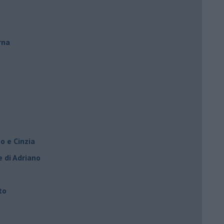
rna
o e Cinzia
e di Adriano
to