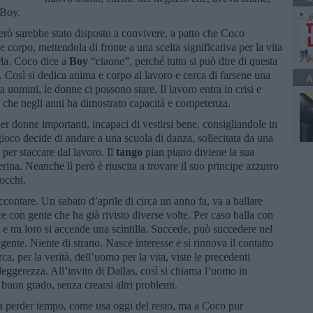
e Boy.
rò sarebbe stato disposto a convivere, a patto che Coco
 e corpo, mettendola di fronte a una scelta significativa per la vita
rla. Coco dice a
Boy
“ciaone”, perché tutto si può dire di questa
 Così si dedica anima e corpo al lavoro e cerca di farsene una
A
 uomini, le donne ci possono stare. Il lavoro entra in crisi e
ei che negli anni ha dimostrato capacità e competenza.
er donne importanti, incapaci di vestirsi bene, consigliandole in
ioco decide di andare a una scuola di danza, sollecitata da una
 per staccare dal lavoro. Il
tango
pian piano diviene la sua
ina. Neanche lì però è riuscita a trovare il suo principe azzurro
nocchi.
accontare. Un sabato d’aprile di circa un anno fa, va a ballare
 con gente che ha già rivisto diverse volte. Per caso balla con
tra loro si accende una scintilla. Succede, può succedere nel
gente. Niente di strano. Nasce interesse e si rinnova il contatto
a, per la verità, dell’uomo per la vita, viste le precedenti
 leggerezza. All’invito di Dallas, così si chiama l’uomo in
 buon grado, senza crearsi altri problemi.
e a perder tempo, come usa oggi del resto, ma a Coco pur