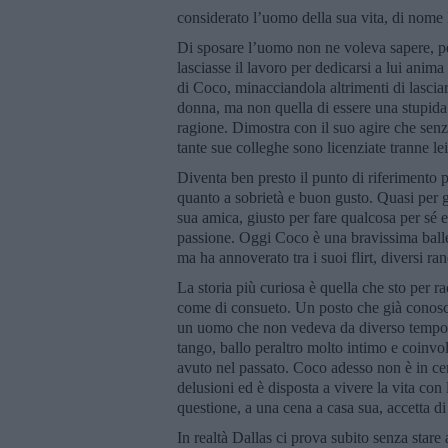
considerato l’uomo della sua vita, di nom
Di sposare l’uomo non ne voleva sapere, pe
lasciasse il lavoro per dedicarsi a lui anima
di Coco, minacciandola altrimenti di lascia
donna, ma non quella di essere una stupida.
ragione. Dimostra con il suo agire che senza
tante sue colleghe sono licenziate tranne l
Diventa ben presto il punto di riferimento p
quanto a sobrietà e buon gusto. Quasi per g
sua amica, giusto per fare qualcosa per sé e
passione. Oggi Coco è una bravissima baller
ma ha annoverato tra i suoi flirt, diversi ra
La storia più curiosa è quella che sto per r
come di consueto. Un posto che già conosce
un uomo che non vedeva da diverso tempo e 
tango, ballo peraltro molto intimo e coinvol
avuto nel passato. Coco adesso non è in cerc
delusioni ed è disposta a vivere la vita con
questione, a una cena a casa sua, accetta di
In realtà Dallas ci prova subito senza star