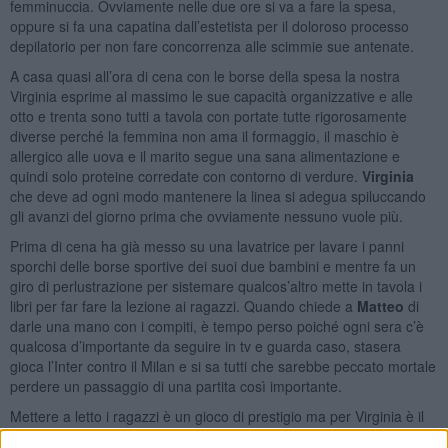
femminuccia. Ovviamente nelle due ore si va a fare la spesa,
oppure si fa una capatina dall’estetista per il doloroso processo
depilatorio per non fare concorrenza alle scimmie sue antenate.
A casa quasi all’ora di cena con le borse della spesa la nostra
Virginia esprime al massimo le sue capacità organizzative e alle
otto e trenta sono tutti a tavola con portate tutte rigorosamente
diverse perché la femmina non ama il formaggio, il maschio è
allergico alle uova e il marito segue una sana alimentazione e
quindi solo proteine corredate con contorno di verdure.
Virginia
che deve ad ogni modo mantenere la linea si adegua spiluccando
gli avanzi del giorno prima che ovviamente nessuno vuole più.
Prima di cena ha già messo su una lavatrice per lavare i panni
sporchi delle borse sportive dei suoi due bambini e mentre fa un
giro di perlustrazione per sistemare qualcos’altro mette in tavola i
libri per far fare la lezione ai ragazzi. Quando chiede a
Matteo
di
darle una mano con i compiti, è tempo perso poiché ogni sera c’è
qualcosa d’importante da seguire in tv e guarda caso, stasera
gioca l’Inter contro il Milan e si sa tutti che sarebbe peccato mortale
perdere un passaggio di una partita così importante.
Mettere a letto i ragazzi è un gioco di prestigio ma per Virginia è il
male minore poiché intravede la fine dalla sua giornata da