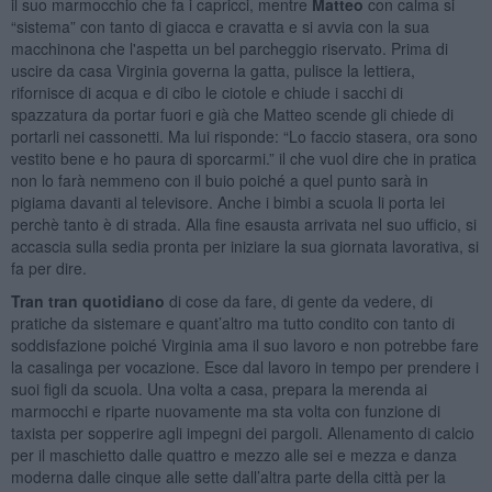
il suo marmocchio che fa i capricci, mentre
Matteo
con calma si
“sistema” con tanto di giacca e cravatta e si avvia con la sua
macchinona che l'aspetta un bel parcheggio riservato. Prima di
uscire da casa Virginia governa la gatta, pulisce la lettiera,
rifornisce di acqua e di cibo le ciotole e chiude i sacchi di
spazzatura da portar fuori e già che Matteo scende gli chiede di
portarli nei cassonetti. Ma lui risponde: “Lo faccio stasera, ora sono
vestito bene e ho paura di sporcarmi.” il che vuol dire che in pratica
non lo farà nemmeno con il buio poiché a quel punto sarà in
pigiama davanti al televisore. Anche i bimbi a scuola li porta lei
perchè tanto è di strada. Alla fine esausta arrivata nel suo ufficio, si
accascia sulla sedia pronta per iniziare la sua giornata lavorativa, si
fa per dire.
Tran tran quotidiano
di cose da fare, di gente da vedere, di
pratiche da sistemare e quant’altro ma tutto condito con tanto di
soddisfazione poiché Virginia ama il suo lavoro e non potrebbe fare
la casalinga per vocazione. Esce dal lavoro in tempo per prendere i
suoi figli da scuola. Una volta a casa, prepara la merenda ai
marmocchi e riparte nuovamente ma sta volta con funzione di
taxista per sopperire agli impegni dei pargoli. Allenamento di calcio
per il maschietto dalle quattro e mezzo alle sei e mezza e danza
moderna dalle cinque alle sette dall’altra parte della città per la