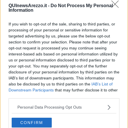
superfemminista ed è il momento di stare un po’ sul divano, con il
QUInewsArezzo.it -
Do Not Process My Personal
suo adorato marito e dare sfogo al suo bisogno di essere ascoltata
Information
ma solo nel quarto d’ora d’intervallo previsto tra il primo e il
secondo tempo della partita di pallone.
If you wish to opt-out of the sale, sharing to third parties, or
E’ ora di andare finalmente a letto ma anche dei preparativi notturni
processing of your personal or sensitive information for
che richiedono un certo impegno e tanta energia. Latte detergente,
targeted advertising by us, please use the below opt-out
tonico, crema per la notte antirughe, anti invecchiamento, anti
section to confirm your selection. Please note that after your
stress, insomma anti tutto anche anti marito ovviamente poiché
opt-out request is processed you may continue seeing
dagli atteggiamenti assunti da Matteo, prima di coricarsi lei aveva
interest-based ads based on personal information utilized by
intuito un certo non so che molto simile a quello asserito dal
us or personal information disclosed to third parties prior to
Ferrero Rocher.
Virginia finalmente rivendica il suo ruolo di
your opt-out. You may separately opt-out of the further
femminista e pertanto non gliela dà.
disclosure of your personal information by third parties on the
Contrariato (tutto a un prezzo nella vita: se non fai nulla, non puoi
IAB’s list of downstream participants. This information may
pretendere nulla!) ma non più di tanto, Matteo si gira dall’altra parte
also be disclosed by us to third parties on the
IAB’s List of
e dopo qualche secondo il rumore del suo russare si espande
Downstream Participants
that may further disclose it to other
fonicamente su tutto il territorio condominiale. Sicuramente il
third parties.
poveretto avrà modo di sfogare i suoi istinti in altro modo ma di
questo non v’è certezza.
Personal Data Processing Opt Outs
Il giorno dopo tutto è pronto per ricominciare d’accapo
seguendo circa lo steso ritmo.
CONFIRM
Riflettendo sulla storia mi viene da pensare alle casalinghe e cioè a