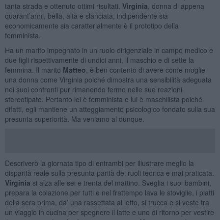
tanta strada e ottenuto ottimi risultati.
Virginia
, donna di appena
quarant’anni, bella, alta e slanciata, indipendente sia
economicamente sia caratterialmente è il prototipo della
femminista.
Ha un marito impegnato in un ruolo dirigenziale in campo medico e
due figli rispettivamente di undici anni, il maschio e di sette la
femmina. Il marito
Matteo
, è ben contento di avere come moglie
una donna come Virginia poiché dimostra una sensibilità adeguata
nei suoi confronti pur rimanendo fermo nelle sue reazioni
stereotipate. Pertanto lei è femminista e lui è maschilista poiché
difatti, egli mantiene un atteggiamento psicologico fondato sulla sua
presunta superiorità. Ma veniamo al dunque.
Descriverò la giornata tipo di entrambi per illustrare meglio la
disparità reale sulla presunta parità dei ruoli teorica e mai praticata.
Virginia
si alza alle sei e trenta del mattino. Sveglia i suoi bambini,
prepara la colazione per tutti e nel frattempo lava le stoviglie, i piatti
della sera prima, da’ una rassettata al letto, si trucca e si veste tra
un viaggio in cucina per spegnere il latte e uno di ritorno per vestire