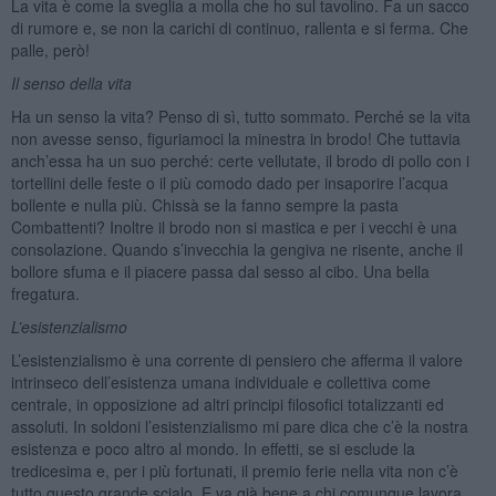
La vita è come la sveglia a molla che ho sul tavolino. Fa un sacco
di rumore e, se non la carichi di continuo, rallenta e si ferma. Che
palle, però!
Il senso della vita
Ha un senso la vita? Penso di sì, tutto sommato. Perché se la vita
non avesse senso, figuriamoci la minestra in brodo! Che tuttavia
anch’essa ha un suo perché: certe vellutate, il brodo di pollo con i
tortellini delle feste o il più comodo dado per insaporire l’acqua
bollente e nulla più. Chissà se la fanno sempre la pasta
Combattenti? Inoltre il brodo non si mastica e per i vecchi è una
consolazione. Quando s’invecchia la gengiva ne risente, anche il
bollore sfuma e il piacere passa dal sesso al cibo. Una bella
fregatura.
L’esistenzialismo
L’esistenzialismo è una corrente di pensiero che afferma il valore
intrinseco dell’esistenza umana individuale e collettiva come
centrale, in opposizione ad altri principi filosofici totalizzanti ed
assoluti. In soldoni l’esistenzialismo mi pare dica che c’è la nostra
esistenza e poco altro al mondo. In effetti, se si esclude la
tredicesima e, per i più fortunati, il premio ferie nella vita non c’è
tutto questo grande scialo. E va già bene a chi comunque lavora.