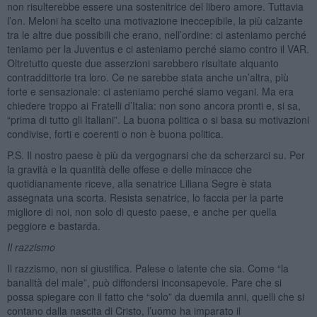
non risulterebbe essere una sostenitrice del libero amore. Tuttavia
l’on. Meloni ha scelto una motivazione ineccepibile, la più calzante
tra le altre due possibili che erano, nell’ordine: ci asteniamo perché
teniamo per la Juventus e ci asteniamo perché siamo contro il VAR.
Oltretutto queste due asserzioni sarebbero risultate alquanto
contraddittorie tra loro. Ce ne sarebbe stata anche un’altra, più
forte e sensazionale: ci asteniamo perché siamo vegani. Ma era
chiedere troppo ai Fratelli d’Italia: non sono ancora pronti e, si sa,
“prima di tutto gli Italiani”. La buona politica o si basa su motivazioni
condivise, forti e coerenti o non è buona politica.
P.S. Il nostro paese è più da vergognarsi che da scherzarci su. Per
la gravità e la quantità delle offese e delle minacce che
quotidianamente riceve, alla senatrice Liliana Segre è stata
assegnata una scorta. Resista senatrice, lo faccia per la parte
migliore di noi, non solo di questo paese, e anche per quella
peggiore e bastarda.
Il razzismo
Il razzismo, non si giustifica. Palese o latente che sia. Come “la
banalità del male”, può diffondersi inconsapevole. Pare che si
possa spiegare con il fatto che “solo” da duemila anni, quelli che si
contano dalla nascita di Cristo, l’uomo ha imparato il