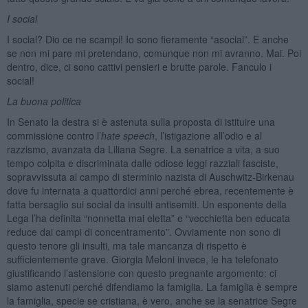
I social
I social? Dio ce ne scampi! Io sono fieramente “asocial”. E anche
se non mi pare mi pretendano, comunque non mi avranno. Mai. Poi
dentro, dice, ci sono cattivi pensieri e brutte parole. Fanculo i
social!
La buona politica
In Senato la destra si è astenuta sulla proposta di istituire una
commissione contro l’
hate speech
, l’istigazione all’odio e al
razzismo, avanzata da Liliana Segre. La senatrice a vita, a suo
tempo colpita e discriminata dalle odiose leggi razziali fasciste,
sopravvissuta al campo di sterminio nazista di Auschwitz-Birkenau
dove fu internata a quattordici anni perché ebrea, recentemente è
fatta bersaglio sui social da insulti antisemiti. Un esponente della
Lega l’ha definita “nonnetta mai eletta” e “vecchietta ben educata
reduce dai campi di concentramento”. Ovviamente non sono di
questo tenore gli insulti, ma tale mancanza di rispetto è
sufficientemente grave. Giorgia Meloni invece, le ha telefonato
giustificando l’astensione con questo pregnante argomento: ci
siamo astenuti perché difendiamo la famiglia. La famiglia è sempre
la famiglia, specie se cristiana, è vero, anche se la senatrice Segre