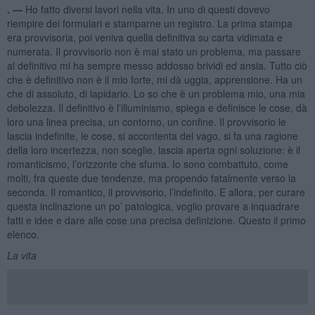
. —
Ho fatto diversi lavori nella vita. In uno di questi dovevo
riempire dei formulari e stamparne un registro. La prima stampa
era provvisoria, poi veniva quella definitiva su carta vidimata e
numerata. Il provvisorio non è mai stato un problema, ma passare
al definitivo mi ha sempre messo addosso brividi ed ansia. Tutto ciò
che è definitivo non è il mio forte, mi dà uggia, apprensione. Ha un
che di assoluto, di lapidario. Lo so che è un problema mio, una mia
debolezza. Il definitivo è l’illuminismo, spiega e definisce le cose, dà
loro una linea precisa, un contorno, un confine. Il provvisorio le
lascia indefinite, le cose, si accontenta del vago, si fa una ragione
della loro incertezza, non sceglie, lascia aperta ogni soluzione: è il
romanticismo, l’orizzonte che sfuma. Io sono combattuto, come
molti, fra queste due tendenze, ma propendo fatalmente verso la
seconda. Il romantico, il provvisorio, l’indefinito. E allora, per curare
questa inclinazione un po’ patologica, voglio provare a inquadrare
fatti e idee e dare alle cose una precisa definizione. Questo il primo
elenco.
La vita