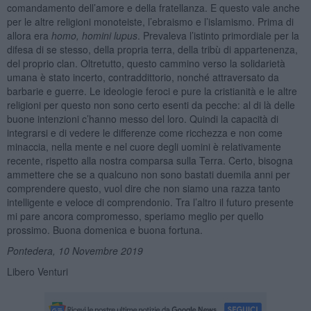
comandamento dell’amore e della fratellanza. E questo vale anche
per le altre religioni monoteiste, l’ebraismo e l’islamismo. Prima di
allora era
homo, homini lupus
. Prevaleva l’istinto primordiale per la
difesa di se stesso, della propria terra, della tribù di appartenenza,
del proprio clan. Oltretutto, questo cammino verso la solidarietà
umana è stato incerto, contraddittorio, nonché attraversato da
barbarie e guerre. Le ideologie feroci e pure la cristianità e le altre
religioni per questo non sono certo esenti da pecche: al di là delle
buone intenzioni c’hanno messo del loro. Quindi la capacità di
integrarsi e di vedere le differenze come ricchezza e non come
minaccia, nella mente e nel cuore degli uomini è relativamente
recente, rispetto alla nostra comparsa sulla Terra. Certo, bisogna
ammettere che se a qualcuno non sono bastati duemila anni per
comprendere questo, vuol dire che non siamo una razza tanto
intelligente e veloce di comprendonio. Tra l’altro il futuro presente
mi pare ancora compromesso, speriamo meglio per quello
prossimo. Buona domenica e buona fortuna.
Pontedera, 10 Novembre 2019
Libero Venturi