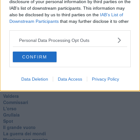
Paolo Rossi
disclosure of your personal information by third parties on the
Maradona
IAB’s list of downstream participants. This information may
Cronaca
also be disclosed by us to third parties on the
IAB’s List of
​Ancora Covid
Downstream Participants
that may further disclose it to other
​Biden!
third parties.
In memoria
​Ancora Francesco
Personal Data Processing Opt Outs
Rieccoci
Tenet
CONFIRM
Francesco
Suarez
​Il responso
Willy
Data Deletion
Data Access
Privacy Policy
Non lo so
Destino
Valdera
Commissari
L'orso
Grullaia
Spot
​Il grande vuoto
​La guerra dei mondi
Marciare non marcire