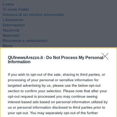
Luana
​Ci vuole Fedez
​Cronaca di un vaccino annunciato
​Liberazione
Esternazioni
Vaxzevria
Nazionali
​Ricorrenze e celebrazioni
Marte
​Crapa pelada
​I soliti noti
QUInewsArezzo.it -
Do Not Process My Personal
Arie
Information
​Vaccine Easing
No profit
If you wish to opt-out of the sale, sharing to third parties, or
Dragonheart
processing of your personal or sensitive information for
Con-ter?
targeted advertising by us, please use the below opt-out
​Con-te
section to confirm your selection. Please note that after your
Coincidenze e crisi
opt-out request is processed you may continue seeing
L'amico
interest-based ads based on personal information utilized by
​L’anno del vaccino
us or personal information disclosed to third parties prior to
Giulio Regeni
your opt-out. You may separately opt-out of the further
​Il rosario