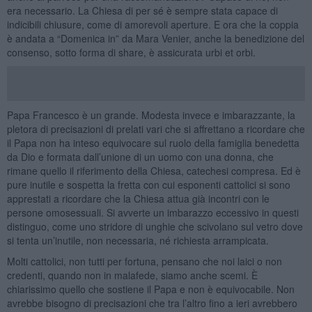
era necessario. La Chiesa di per sé è sempre stata capace di
indicibili chiusure, come di amorevoli aperture. E ora che la coppia
è andata a “Domenica in” da Mara Venier, anche la benedizione del
consenso, sotto forma di share, è assicurata urbi et orbi.
Papa Francesco è un grande. Modesta invece e imbarazzante, la
pletora di precisazioni di prelati vari che si affrettano a ricordare che
il Papa non ha inteso equivocare sul ruolo della famiglia benedetta
da Dio e formata dall’unione di un uomo con una donna, che
rimane quello il riferimento della Chiesa, catechesi compresa. Ed è
pure inutile e sospetta la fretta con cui esponenti cattolici si sono
apprestati a ricordare che la Chiesa attua già incontri con le
persone omosessuali. Si avverte un imbarazzo eccessivo in questi
distinguo, come uno stridore di unghie che scivolano sul vetro dove
si tenta un’inutile, non necessaria, né richiesta arrampicata.
Molti cattolici, non tutti per fortuna, pensano che noi laici o non
credenti, quando non in malafede, siamo anche scemi. È
chiarissimo quello che sostiene il Papa e non è equivocabile. Non
avrebbe bisogno di precisazioni che tra l’altro fino a ieri avrebbero