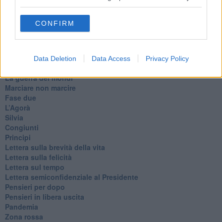
Destino
Valdera
CONFIRM
Commissari
L'orso
Grullaia
Spot
Data Deletion
Data Access
Privacy Policy
​Il grande vuoto
​La guerra dei mondi
Marciare non marcire
Fase due
L’Agorà
Silvia
Congiunti
Principi
​Lettera sulla brevità della vita
​Lettera sulla felicità
​Lettera sul tempo
Lettera semiconfidenziale al Presidente
Pensieri per dopo
​Pensieri in libera uscita
Pandemia
Zona rossa