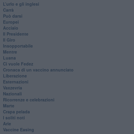
​L’urlo e gli inglesi
Carrà
Può darsi
Europei
Acciaio
Il Presidente
​Il Giro
Insopportabile
​Mentre
Luana
​Ci vuole Fedez
​Cronaca di un vaccino annunciato
​Liberazione
Esternazioni
Vaxzevria
Nazionali
​Ricorrenze e celebrazioni
Marte
​Crapa pelada
​I soliti noti
Arie
​Vaccine Easing