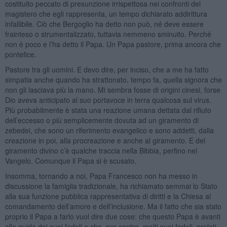
costituito peccato di presunzione irrispettosa nei confronti del
magistero che egli rappresenta, un tempo dichiarato addirittura
infallibile. Ciò che Bergoglio ha detto non può, né deve essere
frainteso o strumentalizzato, tuttavia nemmeno sminuito. Perché
non è poco e l’ha detto il Papa. Un Papa pastore, prima ancora che
pontefice.
Pastore tra gli uomini. E devo dire, per inciso, che a me ha fatto
simpatia anche quando ha strattonato, tempo fa, quella signora che
non gli lasciava più la mano. Mi sembra fosse di origini cinesi, forse
Dio aveva anticipato al suo portavoce in terra qualcosa sul virus.
Più probabilmente è stata una reazione umana dettata dal rifiuto
dell’eccesso o più semplicemente dovuta ad un giramento di
zebedei, che sono un riferimento evangelico e sono addetti, dalla
creazione in poi, alla procreazione e anche al giramento. E del
giramento divino c’è qualche traccia nella Bibbia, perfino nel
Vangelo. Comunque il Papa si è scusato.
Insomma, tornando a noi, Papa Francesco non ha messo in
discussione la famiglia tradizionale, ha richiamato semmai lo Stato
alla sua funzione pubblica rappresentativa di diritti e la Chiesa al
comandamento dell’amore e dell’inclusione. Ma il fatto che sia stato
proprio il Papa a farlo vuol dire due cose: che questo Papa è avanti
alla guida dei suoi fedeli e che, per contro, molti suoi fedeli, prelati