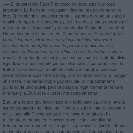
. —
Di questi tempi Papa Francesco ha detto altre due cose
importanti. Le ha dette in occasioni diverse, ma non lontane tra
loro. Entrambe in situazioni informali: la prima durante un viaggio
qualche tempo fa e la seconda, più di recente, è stata riportata nel
documentario “Francesco”, presentato alla “Festa del cinema” di
Roma. Insomma il pensiero del Papa è questo:
«Se uno è gay e
cerca il Signore, chi sono io per giudicarlo? Non si devono
discriminare o emarginare queste persone, lo dice anche il
Catechismo. Il problema per la Chiesa non è la tendenza. Sono
fratelli».
Intendendo, mi pare, che semmai spetta all’autorità divina
il giudizio e a noi compete piuttosto l’amore, la comprensione, la
fraternità. Francesco ha detto in sostanza che gli omosessuali
devono trovare spazio nella famiglia. E ha detto ancora, a maggior
chiarezza, che per le coppie gay ci vuole un inquadramento
giuridico, le unioni civili, perché possano legittimamente formare
una famiglia. Due cose diverse, ma complementari.
E ad una coppia gay di formazione e fede cattolica, che gli aveva
scritto per sapere se i figli, nati in seno alla loro unione, potevano
avvicinarsi alla Chiesa senza che vi fossero pregiudizi, ha
telefonato personalmente rassicurandoli e invitandoli a far
frequentare serenamente ai ragazzi la parrocchia. Avrà telefonato
anche al parroco per una raccomandazione? Capace di no, non