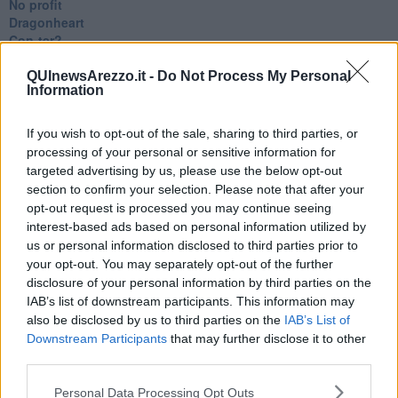
No profit
Dragonheart
Con-ter?
​Con-te
Coincidenze e crisi
QUInewsArezzo.it -
Do Not Process My Personal
Information
L'amico
​L’anno del vaccino
Giulio Regeni
If you wish to opt-out of the sale, sharing to third parties, or
​Il rosario
processing of your personal or sensitive information for
Paolo Rossi
targeted advertising by us, please use the below opt-out
Maradona
section to confirm your selection. Please note that after your
Cronaca
opt-out request is processed you may continue seeing
​Ancora Covid
interest-based ads based on personal information utilized by
​Biden!
us or personal information disclosed to third parties prior to
In memoria
your opt-out. You may separately opt-out of the further
​Ancora Francesco
disclosure of your personal information by third parties on the
Rieccoci
IAB’s list of downstream participants. This information may
Tenet
also be disclosed by us to third parties on the
IAB’s List of
Francesco
Downstream Participants
that may further disclose it to other
Suarez
third parties.
​Il responso
Willy
Personal Data Processing Opt Outs
Non lo so