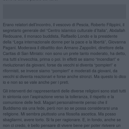
Erano relatori dell’incontro, il vescovo di Pescia, Roberto Filippini, il
segretario generale del “Centro islamico culturale d’Italia”, Abdallah
Redouane, il monaco buddista, Raffaello Londo e la presidente
della “Lega internazionale donne per la pace e la libertà”, Giovanna
Pagani. Moderava il dibattito don Armano Zappolini, direttore della
Caritas di San Miniato: non sono un prete tanto moderato, ha detto,
ma tutti s’invecchia, prima o poi. In effetti se siamo “incendiari” e
rivoluzionari da giovani, forse da vecchi si diventa “pompieri” e
riformisti, se invece siamo “pompieri” e moderati da giovani, da
vecchi si diventa reazionari e forse anche stronzi. Ma questo lo dico
io e non so se vale anche per i preti.
Gli interventi dei rappresentanti delle diverse religioni sono stati tutti
in sintonia con l’aspirazione verso la tolleranza, il rispetto e la
comunione delle fedi. Magari personalmente penso che il
Buddismo sia una fede, però non so se possa considerarsi una
religione. Mi sembra piuttosto una filosofia ascetica. Ma posso
sbagliarmi, avere torto. Si fa per ragionare. E, in fondo, anche se
non ci credo, è bello pensare di vivere bene per poter rivivere un