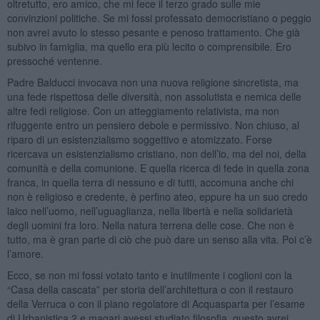
oltretutto, ero amico, che mi fece il terzo grado sulle mie
convinzioni politiche. Se mi fossi professato democristiano o peggio
non avrei avuto lo stesso pesante e penoso trattamento. Che già
subivo in famiglia, ma quello era più lecito o comprensibile. Ero
pressoché ventenne.
Padre Balducci invocava non una nuova religione sincretista, ma
una fede rispettosa delle diversità, non assolutista e nemica delle
altre fedi religiose. Con un atteggiamento relativista, ma non
rifuggente entro un pensiero debole e permissivo. Non chiuso, al
riparo di un esistenzialismo soggettivo e atomizzato. Forse
ricercava un esistenzialismo cristiano, non dell’io, ma del noi, della
comunità e della comunione. E quella ricerca di fede in quella zona
franca, in quella terra di nessuno e di tutti, accomuna anche chi
non è religioso e credente, è perfino ateo, eppure ha un suo credo
laico nell’uomo, nell’uguaglianza, nella libertà e nella solidarietà
degli uomini fra loro. Nella natura terrena delle cose. Che non è
tutto, ma è gran parte di ciò che può dare un senso alla vita. Poi c’è
l’amore.
Ecco, se non mi fossi votato tanto e inutilmente i coglioni con la
“Casa della cascata” per storia dell’architettura o con il restauro
della Verruca o con il piano regolatore di Acquasparta per l’esame
di Urbanistica 2 e magari avessi studiato filosofia, questo avrei