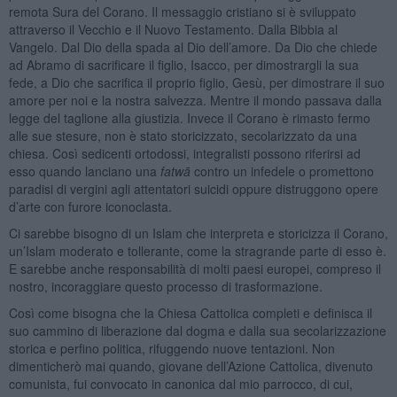
remota Sura del Corano. Il messaggio cristiano si è sviluppato
attraverso il Vecchio e il Nuovo Testamento. Dalla Bibbia al
Vangelo. Dal Dio della spada al Dio dell’amore. Da Dio che chiede
ad Abramo di sacrificare il figlio, Isacco, per dimostrargli la sua
fede, a Dio che sacrifica il proprio figlio, Gesù, per dimostrare il suo
amore per noi e la nostra salvezza. Mentre il mondo passava dalla
legge del taglione alla giustizia. Invece il Corano è rimasto fermo
alle sue stesure, non è stato storicizzato, secolarizzato da una
chiesa. Così sedicenti ortodossi, integralisti possono riferirsi ad
esso quando lanciano una
fatw
ā
contro un infedele o promettono
paradisi di vergini agli attentatori suicidi oppure distruggono opere
d’arte con furore iconoclasta.
Ci sarebbe bisogno di un Islam che interpreta e storicizza il Corano,
un’Islam moderato e tollerante, come la stragrande parte di esso è.
E sarebbe anche responsabilità di molti paesi europei, compreso il
nostro, incoraggiare questo processo di trasformazione.
Così come bisogna che la Chiesa Cattolica completi e definisca il
suo cammino di liberazione dal dogma e dalla sua secolarizzazione
storica e perfino politica, rifuggendo nuove tentazioni. Non
dimenticherò mai quando, giovane dell’Azione Cattolica, divenuto
comunista, fui convocato in canonica dal mio parrocco, di cui,