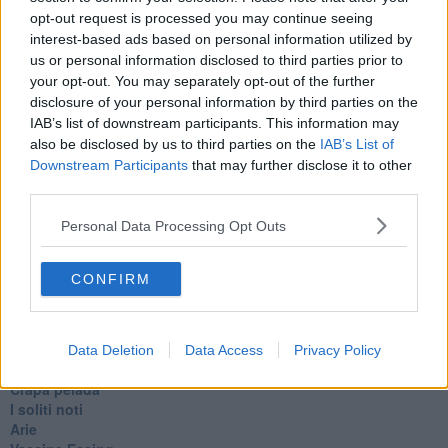
Ultimo
opt-out request is processed you may continue seeing
​L’urlo e gli inglesi
interest-based ads based on personal information utilized by
Carrà
us or personal information disclosed to third parties prior to
Può darsi
your opt-out. You may separately opt-out of the further
Europei
disclosure of your personal information by third parties on the
Acciaio
IAB’s list of downstream participants. This information may
Il Presidente
also be disclosed by us to third parties on the
IAB’s List of
​Il Giro
Downstream Participants
that may further disclose it to other
Insopportabile
third parties.
​Mentre
Luana
Personal Data Processing Opt Outs
​Ci vuole Fedez
​Cronaca di un vaccino annunciato
​Liberazione
CONFIRM
Esternazioni
Vaxzevria
Nazionali
​Ricorrenze e celebrazioni
Data Deletion
Data Access
Privacy Policy
Marte
​Crapa pelada
​I soliti noti
Arie