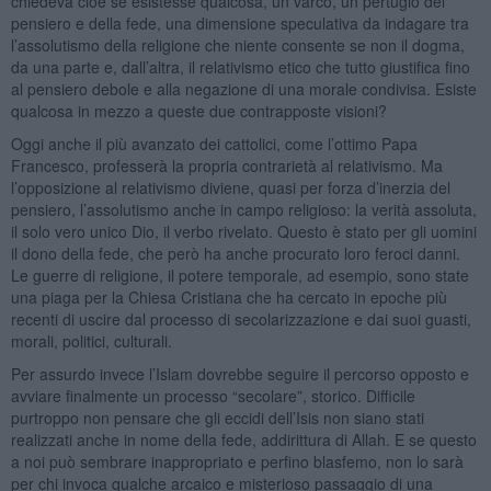
chiedeva cioè se esistesse qualcosa, un varco, un pertugio del
pensiero e della fede, una dimensione speculativa da indagare tra
l’assolutismo della religione che niente consente se non il dogma,
da una parte e, dall’altra, il relativismo etico che tutto giustifica fino
al pensiero debole e alla negazione di una morale condivisa. Esiste
qualcosa in mezzo a queste due contrapposte visioni?
Oggi anche il più avanzato dei cattolici, come l’ottimo Papa
Francesco, professerà la propria contrarietà al relativismo. Ma
l’opposizione al relativismo diviene, quasi per forza d’inerzia del
pensiero, l’assolutismo anche in campo religioso: la verità assoluta,
il solo vero unico Dio, il verbo rivelato. Questo è stato per gli uomini
il dono della fede, che però ha anche procurato loro feroci danni.
Le guerre di religione, il potere temporale, ad esempio, sono state
una piaga per la Chiesa Cristiana che ha cercato in epoche più
recenti di uscire dal processo di secolarizzazione e dai suoi guasti,
morali, politici, culturali.
Per assurdo invece l’Islam dovrebbe seguire il percorso opposto e
avviare finalmente un processo “secolare”, storico. Difficile
purtroppo non pensare che gli eccidi dell’Isis non siano stati
realizzati anche in nome della fede, addirittura di Allah. E se questo
a noi può sembrare inappropriato e perfino blasfemo, non lo sarà
per chi invoca qualche arcaico e misterioso passaggio di una