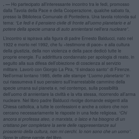
. —
Ho partecipato all’interessante incontro tra le fedi, promosso
dalla Tavola della Pace e della Cooperazione, qualche sabato fa,
presso la Biblioteca Comunale di Pontedera. Una tavola rotonda sul
tema:
“Le fedi e il pensiero civile di fronte all’uomo planetario e al
potere della specie umana di auto annientarsi nell’
era nucleare
”
.
L’incontro si ispirava alla figura di padre Ernesto Balducci, nato nel
1922 e morto nel 1992, che fu «testimone di pace» e alla cultura
della giustizia, della non violenza e della pace dedicò tutte le
proprie energie. Fu addirittura condannato per apologia di reato, in
seguito alla sua difesa dell’obiezione di coscienza al servizio
militare. Lavorò con Giorgio La Pira, “il sindaco santo” di Firenze.
Nell’ormai lontano 1985, dette alle stampe “
L’uomo planetario”
in
cui riassumeva il suo pensiero sull’inarrestabile cammino della
specie umana sul pianeta e, nel contempo, sulla possibilità
dell’uomo di annientare la civiltà e la vita stessa, ricorrendo all’arma
nucleare. Nel libro padre Balducci rivolge domande esigenti alla
Chiesa cattolica, a tutte le confessioni e anche a coloro che non
cercano necessariamente le risposte in una fede religiosa.
“Chi
ancora si professa ateo, o marxista, o laico e ha bisogno di un
cristiano per completare la serie delle rappresentanze sul
proscenio della cultura, non mi cerchi. Io non sono che un uomo”
.
Sono le ultime parole del libro.