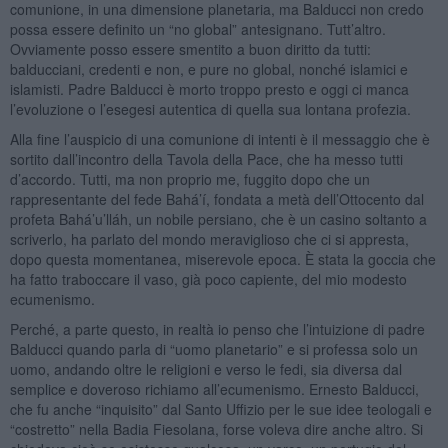
comunione, in una dimensione planetaria, ma Balducci non credo
possa essere definito un “no global” antesignano. Tutt’altro.
Ovviamente posso essere smentito a buon diritto da tutti:
balducciani, credenti e non, e pure no global, nonché islamici e
islamisti. Padre Balducci è morto troppo presto e oggi ci manca
l’evoluzione o l’esegesi autentica di quella sua lontana profezia.
Alla fine l’auspicio di una comunione di intenti è il messaggio che è
sortito dall’incontro della Tavola della Pace, che ha messo tutti
d’accordo. Tutti, ma non proprio me, fuggito dopo che un
rappresentante del fede Bahá’í, fondata a metà dell’Ottocento dal
profeta Bahá’u’lláh, un nobile persiano, che è un casino soltanto a
scriverlo, ha parlato del mondo meraviglioso che ci si appresta,
dopo questa momentanea, miserevole epoca. È stata la goccia che
ha fatto traboccare il vaso, già poco capiente, del mio modesto
ecumenismo.
Perché, a parte questo, in realtà io penso che l’intuizione di padre
Balducci quando parla di “uomo planetario” e si professa solo un
uomo, andando oltre le religioni e verso le fedi, sia diversa dal
semplice e doveroso richiamo all’ecumenismo. Ernesto Balducci,
che fu anche “inquisito” dal Santo Uffizio per le sue idee teologali e
“costretto” nella Badia Fiesolana, forse voleva dire anche altro. Si