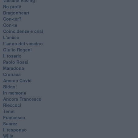
​Vaccine Easing
No profit
Dragonheart
Con-ter?
​Con-te
Coincidenze e crisi
L'amico
​L’anno del vaccino
Giulio Regeni
​Il rosario
Paolo Rossi
Maradona
Cronaca
​Ancora Covid
​Biden!
In memoria
​Ancora Francesco
Rieccoci
Tenet
Francesco
Suarez
​Il responso
Willy