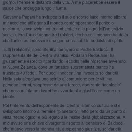
giorno. Prendere distanza dalla vita. A me piacerebbe essere il
salice che ondeggia lungo il fiume.
Giovanna Pagani ha sviluppato il suo discorso laico intorno alle tre
minacce che affliggono il mondo contemporaneo: il pericolo
nucleare, lo sconvolgimento ambientale e la piaga dell’ingiustizia
sociale. Era l’unica donna tra i relatori, anche se il monaco ha detto
che l’unico ad indossare una gonna era lui. Un buddista di spirito.
Tutti i relatori si sono riferiti al pensiero di Padre Balducci. Il
rappresentante del Centro islamico, Abdallah Redouane, ha
giustamente esordito ricordando l’eccidio nelle Moschee avvenuto
in Nuova Zelanda, dove un fanatico suprematista bianco ha
trucidato 49 fedeli. Per quegli innocenti ha invocato solidarietà.
Nella sala aleggiava uno spirito di comunione per le vittime,
persone inermi, soppresse da una feroce, aberrante “ideologia”
che nessun infame dovrebbe azzardarsi a giustificare come un
ideale.
Poi l’intervento dell’esponente del Centro Islamico culturale si è
sviluppato intorno al termine “planetario”, letto però da un punto di
vista “tecnologico” e più legato alle insidie della globalizzazione. A
mio avviso una chiave divergente rispetto al pensiero di Balducci
che muove verso la mondialità, auspicando giustizia, solidarietà,