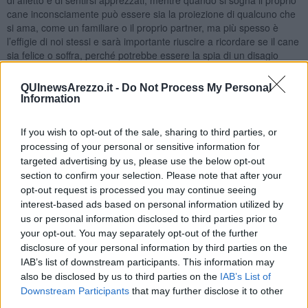
cane inconsciamente può essere sia la proiezione di qualcuno che
si ama, come un familiare o il proprio partner, ma più spesso è
l’effigie di noi stessi e sarà importante riuscire a ricordare se il cane
sia felice o soffra, perché potrebbe essere la spia di un disagio
emozionale magari latente. Se poi il cane non è il nostro ma è
triste, malato, piangente, potrebbe rappresentare la nostra parte
QUInewsArezzo.it -
Do Not Process My Personal
più istintuale repressa e che fatica a esprimersi.
Information
Ancora: cane che mangia non è goloso – come da svegli – ma
rappresenta una situazione che abbiamo in sospeso e su cui sarà il
If you wish to opt-out of the sale, sharing to third parties, or
caso di iniziare ad assumersi delle responsabilità. Un cane
processing of your personal or sensitive information for
randagio poi, sporco e trascurato, potrebbe rappresentare
targeted advertising by us, please use the below opt-out
qualcuno che è stato abbandonato dalla famiglia – di fatto o a
section to confirm your selection. Please note that after your
livello di lontananza emotiva – e potremmo essere anche noi stessi.
opt-out request is processed you may continue seeing
E se muore?
E’ il segnale che la nostra linfa vitale si sta esaurendo
interest-based ads based on personal information utilized by
perché eccessivamente maltrattata. Al solito, il cane è un mondo;
us or personal information disclosed to third parties prior to
anche a livello onirico ci indica la via e ci mette sull’avviso circa la
your opt-out. You may separately opt-out of the further
realtà che ci circonda, portando a galla cognizioni che a livello
disclosure of your personal information by third parties on the
cosciente ancora non abbiamo.
IAB’s list of downstream participants. This information may
E per giocarsi il sogno al lotto? La cabala è chiara: 84 è il cane
also be disclosed by us to third parties on the
IAB’s List of
colorato, 65 il cane con il gatto. Se azzanna il suo numero è 10, se
Downstream Participants
that may further disclose it to other
è lì tranquillo senza connotazioni particolari giocare 6, se abbaia 3.
third parties.