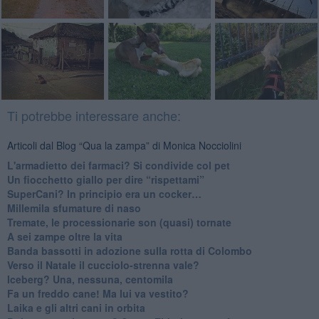
Ti potrebbe interessare anche:
Articoli dal Blog “Qua la zampa” di Monica Nocciolini
​L'armadietto dei farmaci? Si condivide col pet
Un fiocchetto giallo per dire “rispettami”
​SuperCani? In principio era un cocker…
​Millemila sfumature di naso
Tremate, le processionarie son (quasi) tornate
A sei zampe oltre la vita
​Banda bassotti in adozione sulla rotta di Colombo
Verso il Natale il cucciolo-strenna vale?
Iceberg? Una, nessuna, centomila
​Fa un freddo cane! Ma lui va vestito?
Laika e gli altri cani in orbita