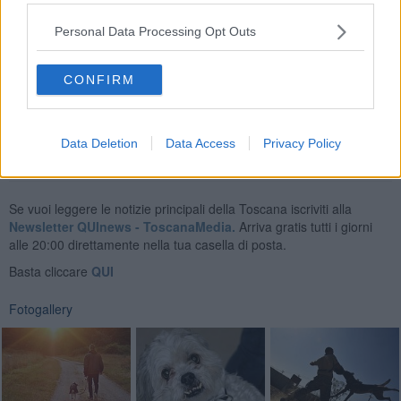
Il gioco può causare dipendenza. Se proprio dovete, giocate con
moderazione. Meglio ancora prendere il cane e farsi una
Personal Data Processing Opt Outs
passeggiata alla larga dalle sale gioco. Anche in quel caso, Fido ci
avrà protetto.
CONFIRM
Monica Nocciolini
Data Deletion
Data Access
Privacy Policy
Se vuoi leggere le notizie principali della Toscana iscriviti alla
Newsletter QUInews - ToscanaMedia.
Arriva gratis tutti i giorni
alle 20:00 direttamente nella tua casella di posta.
Basta cliccare
QUI
Fotogallery