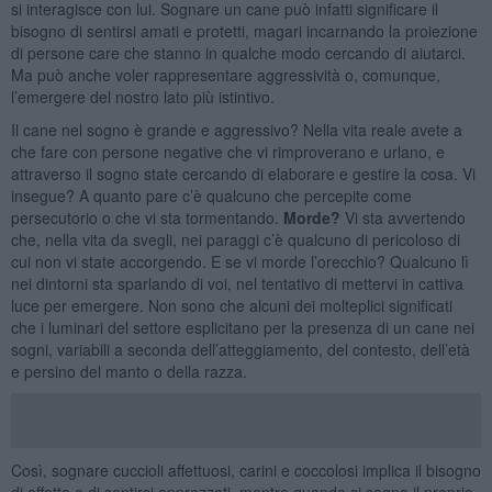
si interagisce con lui. Sognare un cane può infatti significare il
bisogno di sentirsi amati e protetti, magari incarnando la proiezione
di persone care che stanno in qualche modo cercando di aiutarci.
Ma può anche voler rappresentare aggressività o, comunque,
l’emergere del nostro lato più istintivo.
Il cane nel sogno è grande e aggressivo? Nella vita reale avete a
che fare con persone negative che vi rimproverano e urlano, e
attraverso il sogno state cercando di elaborare e gestire la cosa. Vi
insegue? A quanto pare c’è qualcuno che percepite come
persecutorio o che vi sta tormentando.
Morde?
Vi sta avvertendo
che, nella vita da svegli, nei paraggi c’è qualcuno di pericoloso di
cui non vi state accorgendo. E se vi morde l’orecchio? Qualcuno lì
nei dintorni sta sparlando di voi, nel tentativo di mettervi in cattiva
luce per emergere. Non sono che alcuni dei molteplici significati
che i luminari del settore esplicitano per la presenza di un cane nei
sogni, variabili a seconda dell’atteggiamento, del contesto, dell’età
e persino del manto o della razza.
Così, sognare cuccioli affettuosi, carini e coccolosi implica il bisogno
di affetto e di sentirsi apprezzati, mentre quando si sogna il proprio