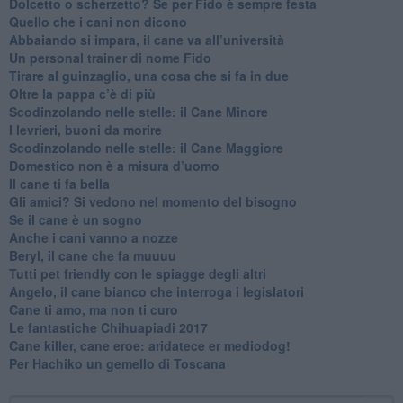
​Dolcetto o scherzetto? Se per Fido è sempre festa
Quello che i cani non dicono
Abbaiando si impara, il cane va all’università
​Un personal trainer di nome Fido
​Tirare al guinzaglio, una cosa che si fa in due
Oltre la pappa c’è di più
​Scodinzolando nelle stelle: il Cane Minore
​I levrieri, buoni da morire
Scodinzolando nelle stelle: il Cane Maggiore
Domestico non è a misura d’uomo
​Il cane ti fa bella
​Gli amici? Si vedono nel momento del bisogno
​Se il cane è un sogno
Anche i cani vanno a nozze
Beryl, il cane che fa muuuu
Tutti pet friendly con le spiagge degli altri
Angelo, il cane bianco che interroga i legislatori
​Cane ti amo, ma non ti curo
Le fantastiche Chihuapiadi 2017
Cane killer, cane eroe: aridatece er mediodog!
Per Hachiko un gemello di Toscana