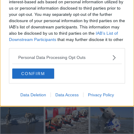
l’ombrellone rispetto e buon senso danno un
colpo di coda
a
interest-based ads based on personal information utilized by
spiacevoli contrattempi. Per il resto: ombra, acqua, balocchi e…
us or personal information disclosed to third parties prior to
buone vacanze.
your opt-out. You may separately opt-out of the further
disclosure of your personal information by third parties on the
Monica Nocciolini
IAB’s list of downstream participants. This information may
also be disclosed by us to third parties on the
IAB’s List of
Downstream Participants
that may further disclose it to other
third parties.
Personal Data Processing Opt Outs
Se vuoi leggere le notizie principali della Toscana iscriviti alla
Newsletter QUInews - ToscanaMedia.
Arriva gratis tutti i giorni
alle 20:00 direttamente nella tua casella di posta.
CONFIRM
Basta cliccare
QUI
Fotogallery
Data Deletion
Data Access
Privacy Policy