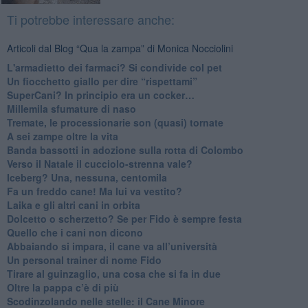
Ti potrebbe interessare anche:
Articoli dal Blog “Qua la zampa” di Monica Nocciolini
​L'armadietto dei farmaci? Si condivide col pet
Un fiocchetto giallo per dire “rispettami”
​SuperCani? In principio era un cocker…
​Millemila sfumature di naso
Tremate, le processionarie son (quasi) tornate
A sei zampe oltre la vita
​Banda bassotti in adozione sulla rotta di Colombo
Verso il Natale il cucciolo-strenna vale?
Iceberg? Una, nessuna, centomila
​Fa un freddo cane! Ma lui va vestito?
Laika e gli altri cani in orbita
​Dolcetto o scherzetto? Se per Fido è sempre festa
Quello che i cani non dicono
Abbaiando si impara, il cane va all’università
​Un personal trainer di nome Fido
​Tirare al guinzaglio, una cosa che si fa in due
Oltre la pappa c’è di più
​Scodinzolando nelle stelle: il Cane Minore