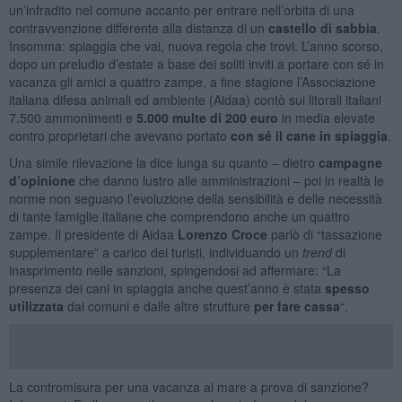
un’infradito nel comune accanto per entrare nell’orbita di una
contravvenzione differente alla distanza di un
castello di sabbia
.
Insomma: spiaggia che vai, nuova regola che trovi. L’anno scorso,
dopo un preludio d’estate a base dei soliti inviti a portare con sé in
vacanza gli amici a quattro zampe, a fine stagione l’Associazione
italiana difesa animali ed ambiente (Aidaa) contò sui litorali italiani
7.500 ammonimenti e
5.000 multe di 200 euro
in media elevate
contro proprietari che avevano portato
con sé il cane in spiaggia
.
Una simile rilevazione la dice lunga su quanto – dietro
campagne
d’opinione
che danno lustro alle amministrazioni – poi in realtà le
norme non seguano l’evoluzione della sensibilità e delle necessità
di tante famiglie italiane che comprendono anche un quattro
zampe. Il presidente di Aidaa
Lorenzo Croce
parlò di “tassazione
supplementare” a carico dei turisti, individuando un
trend
di
inasprimento nelle sanzioni, spingendosi ad affermare: “La
presenza dei cani in spiaggia anche quest’anno è stata
spesso
utilizzata
dai comuni e dalle altre strutture
per fare cassa
“.
La contromisura per una vacanza al mare a prova di sanzione?