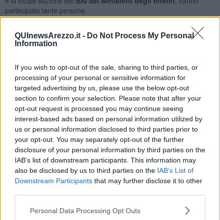
e la locale sezione del
SAI del Ministero degli Interni
, hanno
partecipato tante persone.
QUInewsArezzo.it -
Do Not Process My Personal
Information
Sono stati letti alcuni passaggi del libro
"Scusate ma devo
andare" di Lucrezia Lombardo
. L'autrice ha raccontato storie di
If you wish to opt-out of the sale, sharing to third parties, or
donne, dalla contadina alla prostituta, che quotidianamente sono
processing of your personal or sensitive information for
sottoposte a violenze fisiche e morali.
targeted advertising by us, please use the below opt-out
Proprio la quotidianità di questo vile reato,
che si manifesta
section to confirm your selection. Please note that after your
anche con vessazioni psicologiche, è stato al centro del dibattito
opt-out request is processed you may continue seeing
condotto dal vicesindaco
Rachele Bruschi
. Lei, avvocato prestato
interest-based ads based on personal information utilized by
alla politica, ha raccontato anche come ogni giorno nei tribunali
us or personal information disclosed to third parties prior to
vengano affrontati e dibattuti questi temi.
your opt-out. You may separately opt-out of the further
disclosure of your personal information by third parties on the
Marco Paolucci
di
Oxfam Italia
ha mostrato un video incentrato
IAB’s list of downstream participants. This information may
sulle storie di alcune donne africane migranti, ospiti proprio della
also be disclosed by us to third parties on the
IAB’s List of
comunità Castiglionese. Problemi di lingua, di integrazione ma
Downstream Participants
that may further disclose it to other
anche adeguamento ad un clima, alle abitudini e paradossalmente
anche agli odori e sapori di un Paese lontano non solo fisicamente
third parties.
ma anche culturalmente dalle loro origini.
Personal Data Processing Opt Outs
In chiusura di serata, che si è svolta giovedì, l'inaugurazione della