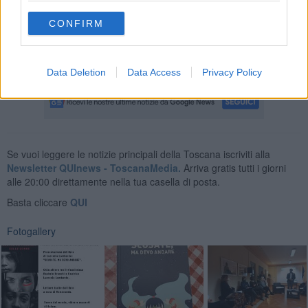
mostra
"Biglietto per uno" di Josip Miskovic
. Il celebre fotografo
ha immortalato immagini tanto suggestive quanto esplicite nelle
CONFIRM
quali emerge lo stato d'animo, le paura e le speranze di molte
donne. La mostra, allestita a
Palazzo delle Stigmatine
, resterà
aperta tutti i fine settimana fino all'8 dicembre.
Data Deletion
Data Access
Privacy Policy
Se vuoi leggere le notizie principali della Toscana iscriviti alla
Newsletter QUInews - ToscanaMedia.
Arriva gratis tutti i giorni
alle 20:00 direttamente nella tua casella di posta.
Basta cliccare
QUI
Fotogallery