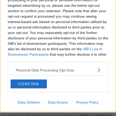
processing of your personal or sensitive information for
targeted advertising by us, please use the below opt-out
Sono subito scattate
raccolte di beni di prima necessità
. In
section to confirm your selection. Please note that after your
Casentino, nelle altre vallate e in città per mano della
Caritas
.
opt-out request is processed you may continue seeing
Quest'ultima ha aperto, anche in virtù delle numerose richieste
interest-based ads based on personal information utilized by
degli aretini, un conto corrente dedicato ai rifugiati (BPER Banca
us or personal information disclosed to third parties prior to
Corso Italia, 179 Arezzo - IBAN IT16J0538714102000003557249)
your opt-out. You may separately opt-out of the further
ed ha avviato
nelle Caritas parrocchiali
una donazione di prodotti
disclosure of your personal information by third parties on the
urgenti. Vengono chiesti
sacchi a pelo, asciugamani, coperte
IAB’s list of downstream participants. This information may
(lavati e imbustati)
. Ma anche
alimenti non deperibili, detersivi
also be disclosed by us to third parties on the
IAB’s List of
e prodotti per l'igiene e per l'infanzia.
Downstream Participants
that may further disclose it to other
La Caritas diocesana si mette a disposizione, inoltre,
per registrare
third parties.
la disponibilità all'accoglienza di persone o nuclei familiari
provenienti dall'Ucraina. Chi desidera aderire, offrendo alloggi, può
Personal Data Processing Opt Outs
contattare il numero 0575 354769.
Infine, nelle ultime ore in
Valdichiana
è stata avviata una ulteriore
CONFIRM
raccolta di beni di prima necessità
dall'associazione "
Don
Chisciotte"
. Il centro di raccolta si trova a Castiglion Fiorentino, in
piazza dello Stillo numero 3.
Il termine è il 7 marzo
. (Per
informazioni 3339624215, 3293944933, 3478932107 o inviare un
Data Deletion
Data Access
Privacy Policy
messaggio alle pagine social dell'associazione).
Le donazioni dei cittadini sono già numerose e
molti si informano