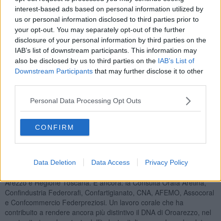
interest-based ads based on personal information utilized by
OROAREZZO, I CINQUE CAPISALDI DELL’EVOLUZIONE
us or personal information disclosed to third parties prior to
L’edizione 2023 è stata caratterizzata da cinque capisaldi del
your opt-out. You may separately opt-out of the further
cambiamento. Oroarezzo si è caratterizzata anzitutto con un nuovo
disclosure of your personal information by third parties on the
posizionamento sul calendario degli appuntamenti per il business
IAB’s list of downstream participants. This information may
orafo-gioielliero, ha dato più spazio alla produzione orafa e
also be disclosed by us to third parties on the
IAB’s List of
gioielliera e al segmento delle tecnologie, i visitatori hanno trovato
Downstream Participants
that may further disclose it to other
un nuovo layout che ha facilitato l’esperienza tra diversi settori
third parties.
espositivi, un grande investimento sul contingente di buyer tutti
segnalati da espositori come compratori importanti e infine un
Personal Data Processing Opt Outs
programma di contenuti in crescita e il coinvolgimento delle giovani
generazioni con la nuova categoria “Talents” del concorso
Première firmato Beppe Angiolini.
CONFIRM
UN PERCORSO CONDIVISO CON GLI STAKEHOLDER
Un cambiamento che IEG ha condiviso e realizzato assieme agli
stakeholder locali: dalla Camera di Commercio di Arezzo-Siena, ad
Data Deletion
Data Access
Privacy Policy
Arezzo Fiere e Congressi, al Comune di Arezzo, Provincia di
Arezzo e Regione Toscana. E ancora: la Consulta Orafa Aretina,
Confindustria Federorafi, Confartigianato, CNA, AFEMO, Assocoral
e Confcommercio Federpreziosi. Un lavoro corale che ha
contribuito a rendere ancora più distintivo il DNA di Oroarezzo, nel