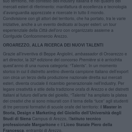
suo territorio, nel contesto dell’industry italiana e nel quadro dei
mercati esteri di riferimento: manifattura di eccellenza e tecnologia
d’avanguardia apprezzate e ricercate in tutto il mondo.
Condivisione con gli attori del territorio, che ha portato, tra le varie
iniziative, anche a un evento dedicato ai buyer esteri: un tour
esperienziale della
Città dell’oro
con organizzato assieme a
Confguide Confcommercio Arezzo.
OROAREZZO, ALLA RICERCA DEI NUOVI TALENTI
Grazie all’inventiva di Beppe Angiolini,
ambassador
di Oroarezzo e
art director, la 32ª edizione del concorso
Première
si è arricchita
quest’anno di una nuova categoria: “Talents”. In un momento
storico in cui il distretto aretino diventa campione italiano dell’export
con circa un terzo della produzione nazionale diretta sui mercati
esteri, diventa cruciale il ricambio generazionale nell’industry. Per
legare creatività e stile della tradizione orafa di Arezzo e dei distretti
italiani al futuro dell’arte del gioiello, “Talents” ha ampliato la platea
dei creativi che si sono misurati con il tema della “luce” agli studenti
di tre percorsi formativi di scuole orafe del territorio: il
Master in
Storia, Design e Marketing del Gioiello dell’Università degli
Studi di Siena
Campus di Arezzo, l’
Istituto tecnico
professionale Margaritone
e il
Liceo Statale Piero della
Francesca
, entrambi di Arezzo.