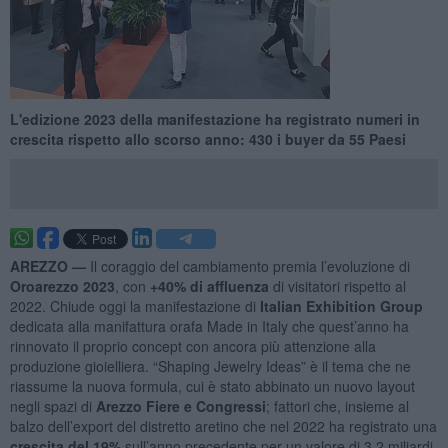
L'edizione 2023 della manifestazione ha registrato numeri in
crescita rispetto allo scorso anno: 430 i buyer da 55 Paesi
AREZZO —
Il coraggio del cambiamento premia l’evoluzione di
Oroarezzo 2023
, con
+40% di affluenza
di visitatori rispetto al
2022. Chiude oggi la manifestazione di
Italian Exhibition Group
dedicata alla manifattura orafa Made in Italy che quest’anno ha
rinnovato il proprio concept con ancora più attenzione alla
produzione gioielliera. “Shaping Jewelry Ideas” è il tema che ne
riassume la nuova formula, cui è stato abbinato un nuovo layout
negli spazi di
Arezzo Fiere e Congressi
; fattori che, insieme al
balzo dell’export del distretto aretino che nel 2022 ha registrato una
crescita del 19%
sull’anno precedente per un valore di 3,2 miliardi