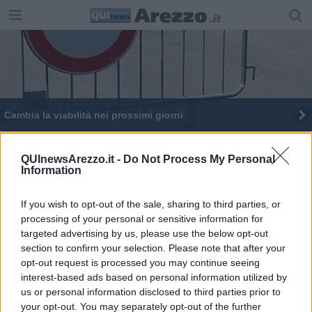
Cambia la viabilità nei prossimi giorni
Modifiche al traffico in varie zone della città
QUInewsArezzo.it -
Do Not Process My Personal
Information
Il camper vaccinale in arrivo davanti alle scuole
Nozze d'argento per la Maratonina di Arezzo
If you wish to opt-out of the sale, sharing to third parties, or
processing of your personal or sensitive information for
Come cambia il traffico e la sosta in città
targeted advertising by us, please use the below opt-out
section to confirm your selection. Please note that after your
opt-out request is processed you may continue seeing
Come cambia il traffico e la sosta nel weekend
interest-based ads based on personal information utilized by
us or personal information disclosed to third parties prior to
​Casa Vasari disvela due rarità anti-Covid
your opt-out. You may separately opt-out of the further