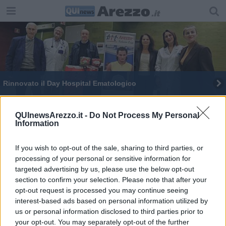
Rinnovato il Day Hospital Ematologico
Donazione del Calcit al San Donato
QUInewsArezzo.it -
Do Not Process My Personal
Information
Arezzo al centro di una tesi in Pneumologia
Filippo Annino nuovo primario della UOC Urologia
If you wish to opt-out of the sale, sharing to third parties, or
processing of your personal or sensitive information for
Calcit dona all'ospedale un sequenziatore di dna
targeted advertising by us, please use the below opt-out
section to confirm your selection. Please note that after your
opt-out request is processed you may continue seeing
La Cardiologia aretina ai vertici mondiali
interest-based ads based on personal information utilized by
us or personal information disclosed to third parties prior to
Elena e Serena, da colleghe alla lotta al cancro
your opt-out. You may separately opt-out of the further