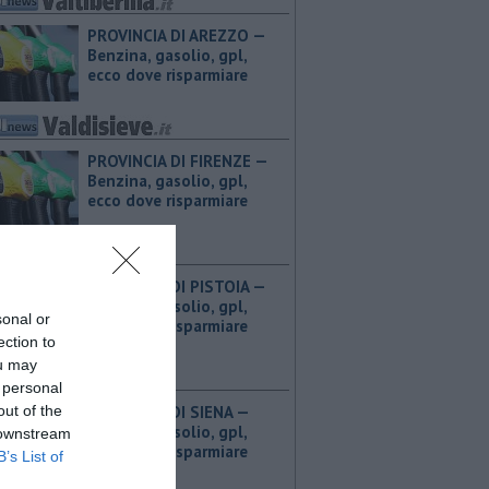
PROVINCIA DI AREZZO — ​
Benzina, gasolio, gpl,
ecco dove risparmiare
PROVINCIA DI FIRENZE — ​
Benzina, gasolio, gpl,
ecco dove risparmiare
PROVINCIA DI PISTOIA — ​
Benzina, gasolio, gpl,
sonal or
ecco dove risparmiare
ection to
ou may
 personal
out of the
PROVINCIA DI SIENA — ​
Benzina, gasolio, gpl,
 downstream
ecco dove risparmiare
B’s List of