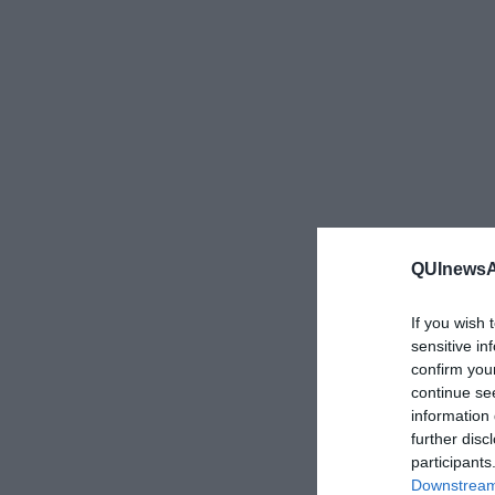
QUInewsAr
If you wish 
sensitive in
confirm you
continue se
information 
further disc
participants
Downstream 