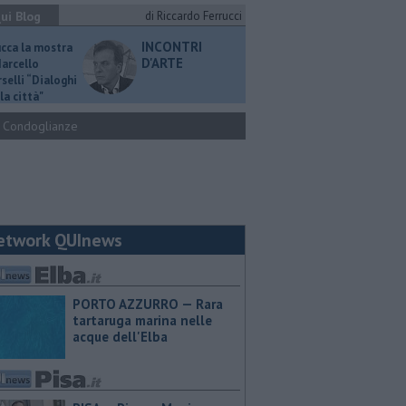
ui Blog
di Riccardo Ferrucci
INCONTRI
ucca la mostra
D'ARTE
Marcello
selli “Dialoghi
la città"
Condoglianze
etwork QUInews
PORTO AZZURRO — Rara
tartaruga marina nelle
acque dell'Elba