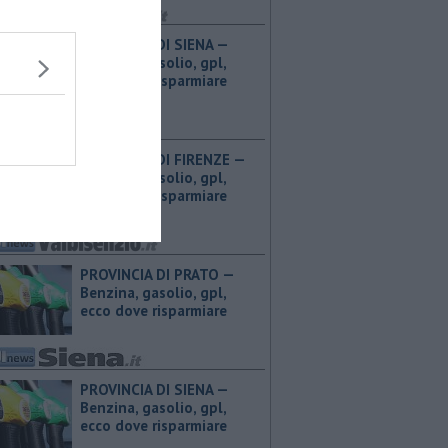
PROVINCIA DI SIENA — ​
Benzina, gasolio, gpl,
ecco dove risparmiare
PROVINCIA DI FIRENZE — ​
Benzina, gasolio, gpl,
ecco dove risparmiare
PROVINCIA DI PRATO — ​
Benzina, gasolio, gpl,
ecco dove risparmiare
PROVINCIA DI SIENA — ​
Benzina, gasolio, gpl,
ecco dove risparmiare