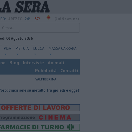
24°
37°
EO:
AREZZO
QuiNews.net
vedì
06 Agosto 2026
PISA
PISTOIA
LUCCA
MASSA CARRARA
ino
Blog
Interviste
Animali
Pubblicità
Contatti
VALTIBERINA
ne su metallo tra gioielli e oggetti personalizzati
Nascosta in un bar pe