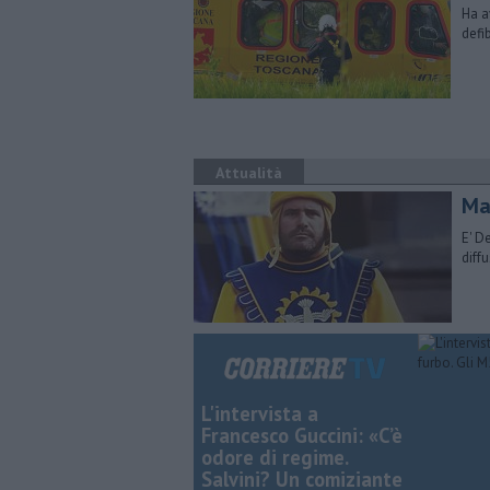
Ha a
defi
Attualità
Mal
E' D
diff
L'intervista a
Francesco Guccini: «C’è
odore di regime.
Salvini? Un comiziante