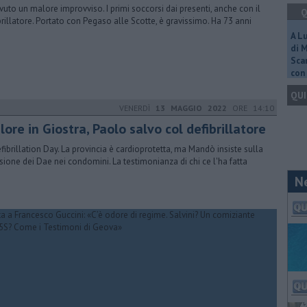
vuto un malore improvviso. I primi soccorsi dai presenti, anche con il
Q
brillatore. Portato con Pegaso alle Scotte, è gravissimo. Ha 73 anni
A L
di 
Scar
con 
QUI
VENERDÌ
13 MAGGIO 2022
ORE 14:10
ore in Giostra, Paolo salvo col defibrillatore
efibrillation Day. La provincia è cardioprotetta, ma Mandò insiste sulla
usione dei Dae nei condomini. La testimonianza di chi ce l'ha fatta
N