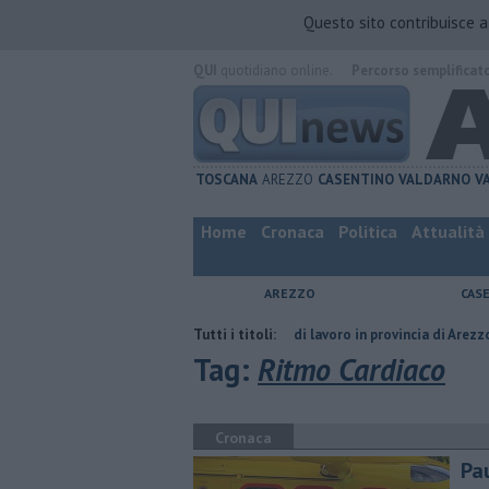
Questo sito contribuisce 
QUI
quotidiano online.
Percorso semplificat
TOSCANA
AREZZO
CASENTINO
VALDARNO
V
Home
Cronaca
Politica
Attualità
AREZZO
CAS
l compagno
​Tutte le offerte di lavoro in provincia di Arezzo
Tutti i titoli:
​Benzina
Tag:
Ritmo Cardiaco
Cronaca
Pa