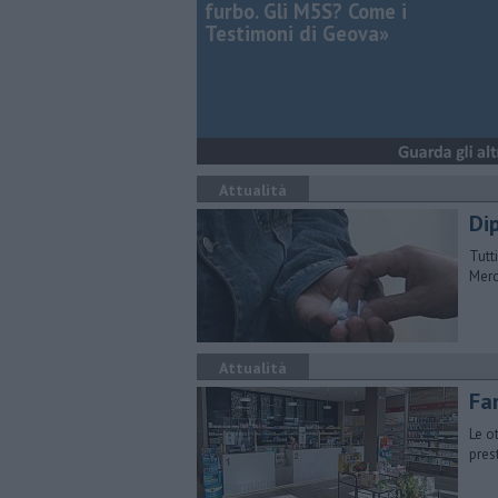
furbo. Gli M5S? Come i
Testimoni di Geova»
Attualità
Dip
Tutt
Merc
Attualità
​Fa
Le o
pres