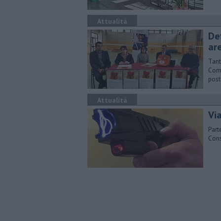
Attualità
Def
ar
Tant
Comu
post
Attualità
Vi
Part
Cons