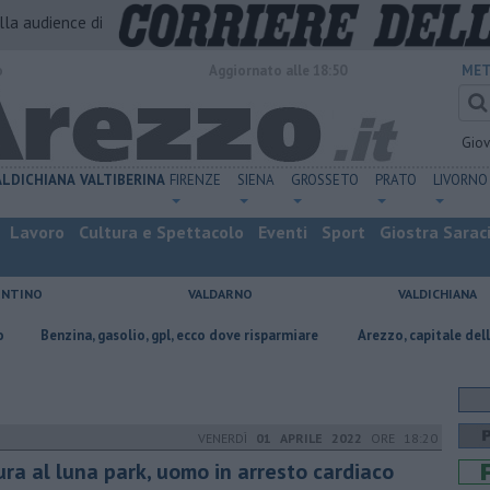
alla audience di
o
Aggiornato alle 18:50
MET
Gio
ALDICHIANA
VALTIBERINA
FIRENZE
SIENA
GROSSETO
PRATO
LIVORNO
Lavoro
Cultura e Spettacolo
Eventi
Sport
Giostra Sarac
ENTINO
VALDARNO
VALDICHIANA
, gasolio, gpl, ecco dove risparmiare
Arezzo, capitale dell’oro: l’incisio
VENERDÌ
01 APRILE 2022
ORE 18:20
ura al luna park, uomo in arresto cardiaco