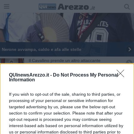
Nerone avvampa, caldo e afa alle stelle
Il Cavallino prende un altro attaccante
Cibo, luce e gas, le città toscane più e meno care
QUInewsArezzo.it -
Do Not Process My Personal
Information
Angela Lauretta nuovo vicario del questore
If you wish to opt-out of the sale, sharing to third parties, or
Ciurnelli trionfa agli Internazionali Under16
processing of your personal or sensitive information for
targeted advertising by us, please use the below opt-out
section to confirm your selection. Please note that after your
Sgominata banda di spacciatori, 13 arresti
opt-out request is processed you may continue seeing
interest-based ads based on personal information utilized by
Cibo, luce e gas, ecco le città più care d'Italia
us or personal information disclosed to third parties prior to