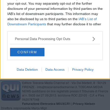
your opt-out. You may separately opt-out of the further
Basket, bilancio da record per il "Guido Guidelli"
disclosure of your personal information by third parties on the
IAB’s list of downstream participants. This information may
Fair play: torna il torneo "Guido Guidelli"
also be disclosed by us to third parties on the
IAB’s List of
Downstream Participants
that may further disclose it to other
Qualità della vita, Siena e Arezzo fra le top 20
third parties.
Lotteria Italia, in Toscana tre premi da 100mila
Personal Data Processing Opt Outs
euro
Tennis: pubblicati i calendari della serie A2
CONFIRM
Data Deletion
Data Access
Privacy Policy
Editore Toscana Media Channel srl - Via Dei Martelli, 8 - 50129
FIRENZE - info@toscanamediachannel.it. TOSCANA MEDIA
NEWS quotidiano on line registrato presso il Tribunale di Firenze
al n. 5935 del 27.09.2013. Iscrizione ROC 22105 - C.F. e P.Iva
0620787048
Fatturazione Elettronica M5UXCR1 |
Privacy Nielsen
Direttore responsabile Marco Migli