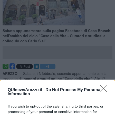
Sabato appuntamento sulla pagina Facebook di Casa Bruschi
nell'ambito del ciclo “Case della Vita - Curatori e studiosi a
colloquio con Carlo Sisi”
AREZZO —
Sabato, 13 febbraio, secondo appuntamento con la
rassegna di
incontri gratuiti online “Case della vita”
. Alle 17,
Carlo Sisi
, Conservatore della Fondazione Ivan Bruschi
amministrata da Ubi Banca, sarà a colloquio con
Luca Mana
,
QUInewsArezzo.it -
Do Not Process My Personal
Direttore della Fondazione Accorsi Ometto di Torino.
Information
L’evento, realizzato con la collaborazione di
Officine della Cultura,
If you wish to opt-out of the sale, sharing to third parties, or
sarà visibile sul profilo della Casa Museo Bruschi:
facebook.com/casamuseo.ivanbruschi
.
processing of your personal or sensitive information for