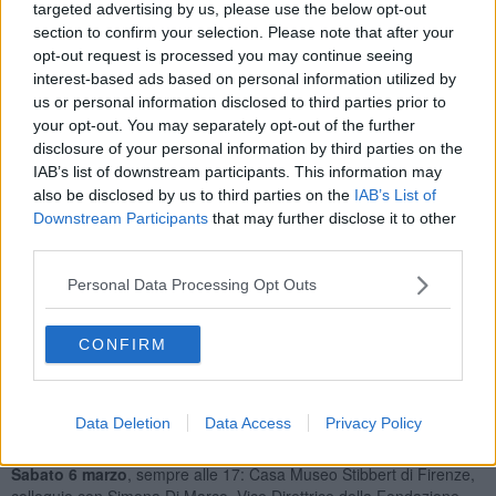
targeted advertising by us, please use the below opt-out
section to confirm your selection. Please note that after your
opt-out request is processed you may continue seeing
interest-based ads based on personal information utilized by
Dialogando con Carlo Sisi, il Direttore Mana racconterà
us or personal information disclosed to third parties prior to
l’eccezionalità delle collezioni racchiuse nel
museo di Arti
your opt-out. You may separately opt-out of the further
Decorative
a cui ha dato vita Giulio Ometto, realizzando così il
disclosure of your personal information by third parties on the
grande sogno di Pietro Accorsi: un
palazzo di 27 sale che
IAB’s list of downstream participants. This information may
custodisce oltre tremila opere fra quadri, ceramiche, cristalli,
also be disclosed by us to third parties on the
IAB’s List of
arazzi e arredi, tra cui spicca il celeberrimo “doppio corpo”
realizzato da Pietro Piffetti nel 1738, universalmente considerato il
Downstream Participants
that may further disclose it to other
“mobile più bello del mondo”.
third parties.
L’incontro di sabato fa parte del format
“Case della Vita - Curatori
Personal Data Processing Opt Outs
e studiosi a colloquio con Carlo Sisi”,
ideato dalla Fondazione
Bruschi con la volontà di mantenere viva l’offerta di contenuti
culturali che, facendo capo ad Arezzo, promuovono il dialogo e lo
CONFIRM
scambio con alcune delle più importanti case museo d'Italia.
Prossimi appuntamenti
:
s
abato 20 febbraio
, alle 17: Museo
Casa Morandi di Bologna, colloquio con Marilena Pasquali,
Data Deletion
Data Access
Privacy Policy
Presidente del Centro Studi Giorgio Morandi.
Sabato 6 marzo
, sempre alle 17: Casa Museo Stibbert di Firenze,
colloquio con Simona Di Marco, Vice Direttrice della Fondazione