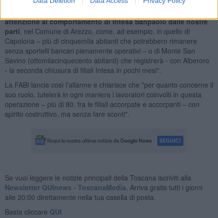
Data Deletion
Data Access
Privacy Policy
impatto su clienti e sui lavoratori, è opportuno che le
istituzioni locali e le categorie economiche facciano
attenzione al comportamento di Intesa Sanpaolo dalle nostre
parti
, nel Comune di Arezzo, come, ad esempio, in quello di
Capolona – più di cinquemila abitanti che potrebbero rimanere
senza sportelli bancari pienamente operativi – o di Monte San
Savino (ottomilacinquecento abitanti) che registrerà - con Alberoro
- la seconda chiusura di filiali Intesa in pochi mesi".
La FABI lancia così l’allarme e chiarisce che "per quanto concerne il
suo ruolo, tutelerà in ogni maniera i lavoratori coinvolti in questa
operazione – più di 80, fra le filiali accorpate e accorpanti – con
spirito costruttivo, ma senza fare sconti".
Se vuoi leggere le notizie principali della Toscana iscriviti alla
Newsletter QUInews - ToscanaMedia.
Arriva gratis tutti i giorni
alle 20:00 direttamente nella tua casella di posta.
Basta cliccare
QUI