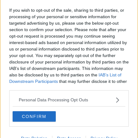
provincia di Arezzo, nel documento della banca si registrano ben
sei accorpamenti di filiale
: Via Monte Falco, Via Veneto e Viale S.
If you wish to opt-out of the sale, sharing to third parties, or
Margherita, saranno accorpate alla sede cittadina di Via Roma;
processing of your personal or sensitive information for
Olmo e Alberoro, saranno accorpate alla filiale di Pieve al Toppo; la
targeted advertising by us, please use the below opt-out
filiale di Capolona andrà infine con quella di Subbiano. Quest’ultima
section to confirm your selection. Please note that after your
aggregazione avverrà attorno alla metà di ottobre, mentre le altre
opt-out request is processed you may continue seeing
cinque verso la metà di dicembre. Andando ad approfondire,
interest-based ads based on personal information utilized by
vediamo come – tra le sei filiali in vista di chiusura –
ben quattro
us or personal information disclosed to third parties prior to
sono dell’ex Ubi Banca (e, quindi, ex BancaEtruria): Via Monte
your opt-out. You may separately opt-out of the further
Falco, Olmo, Alberoro e
Capolona".
disclosure of your personal information by third parties on the
IAB’s list of downstream participants. This information may
also be disclosed by us to third parties on the
IAB’s List of
Downstream Participants
that may further disclose it to other
Quindi, il sindacalista riavvolge il nastro "ricordiamo come,
third parties.
nell’aprile scorso (al momento del passaggio di Ubi in ISP),
Intesa
si prese nella provincia 16 filiali UBI (ex Etruria), ma tra
Personal Data Processing Opt Outs
chiusure e accorpamenti contestuali al passaggio, solo sette
restarono autonome
; ora, di queste sette, altre quattro ne
CONFIRM
chiudono. Così, in seno a ISP, la presenza delle ex filiali Ubi (ex
Etruria) si è ridotta in meno di tre mesi da 16 a 3".
Faltoni termina "
chiusure di sportelli, danno per i territori,