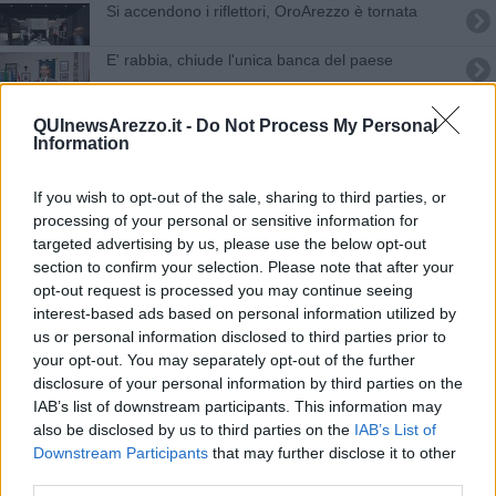
Si accendono i riflettori, OroArezzo è tornata
E' rabbia, chiude l'unica banca del paese
Allarme Cisl, altre 5 banche aretine a rischio
QUInewsArezzo.it -
Do Not Process My Personal
chiusura
Information
Giornata Internazionale dei Musei a Casa Bruschi
If you wish to opt-out of the sale, sharing to third parties, or
Torna ​JazzandWine sulle terrazze di Casa
processing of your personal or sensitive information for
Bruschi
targeted advertising by us, please use the below opt-out
Dal 22 febbraio le filiali Ubi diventano Bper
section to confirm your selection. Please note that after your
opt-out request is processed you may continue seeing
Ferragosto alla Casa Museo di Ivan Bruschi
interest-based ads based on personal information utilized by
us or personal information disclosed to third parties prior to
Monitor export, così l'oro di Arezzo è ripartito
your opt-out. You may separately opt-out of the further
disclosure of your personal information by third parties on the
A Casa Bruschi apertura straordinaria il 25 aprile
IAB’s list of downstream participants. This information may
also be disclosed by us to third parties on the
IAB’s List of
L'addio definitivo ad Ubi, cosa succede ora
Downstream Participants
that may further disclose it to other
third parties.