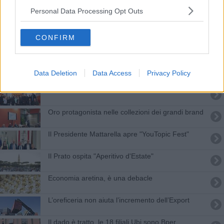
​A Prato in Galleria
Personal Data Processing Opt Outs
L'export aretino cresce ancora e vola al +31%
CONFIRM
Bollette impossibili da pagare, codici sbagliati
Poti Pictures presenta "Il Cassetto"
Data Deletion
Data Access
Privacy Policy
I Poti Pictures studios sono una realtà "mondiale"
Oro protagonista nelle collezioni dei grandi brand
Il Presidente Mattarella apre "YouTopic Fest"
Il Prato ospita "Aperitivo d'Estate"
Economia aretina, è una debacle
L’oreficeria non aiuta l’incremento dell’Export
Il dado è tratto, le 18 filiali Ubi sono Bper