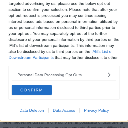
targeted advertising by us, please use the below opt-out
Monte San Savino.
section to confirm your selection. Please note that after your
opt-out request is processed you may continue seeing
interest-based ads based on personal information utilized by
us or personal information disclosed to third parties prior to
“Gentile Ministro – scrive infatti l’assessore Ciuoffo - in riferimento
your opt-out. You may separately opt-out of the further
alla realizzazione degli interventi previsti dal
Piano Nazionale
disclosure of your personal information by third parties on the
Banda Ultralarga
, vogliamo sottoporre alla vostra attenzione le
IAB’s list of downstream participants. This information may
criticità causate dal mancato rilascio delle autorizzazioni necessarie
also be disclosed by us to third parties on the
IAB’s List of
da parte di Autostrade per l’Italia e del Ministero delle infrastrutture
Downstream Participants
that may further disclose it to other
e della mobilità sostenibili, impedimenti che si protraggono da quasi
third parties.
due anni”.
Secondo l’assessore regionale, “la necessità di copertura in banda
Personal Data Processing Opt Outs
ultralarga in tutto il territorio nazionale è diventata ancor più
evidente, a seguito dell'emergenza da COVID-19 e delle restrizioni
che l’intera popolazione ha dovuto affrontare con il lockdown. Le
CONFIRM
misure di isolamento, lo
smart working, la didattica a distanza
hanno reso essenziali ed urgenti questi interventi infrastrutturali”.
Il problema riguarda non soltanto i circa 21.000 abitanti nei tre
Data Deletion
Data Access
Privacy Policy
comuni aretini, ma anche quelli che risiedono nei comuni limitrofi e
nelle medesime dorsali, e che sono nell’impossibilità di usufruire di
servizi di banda ultralarga in questo momento di estrema difficoltà a