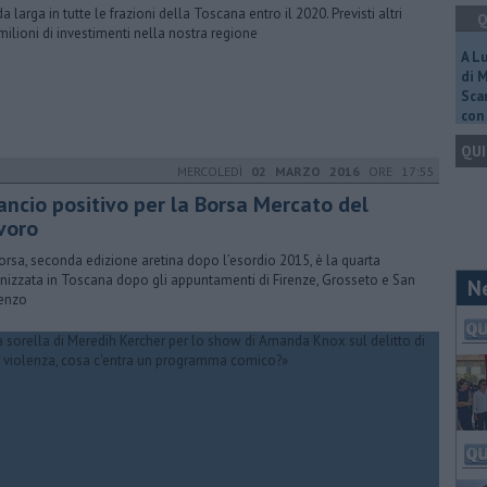
a larga in tutte le frazioni della Toscana entro il 2020. Previsti altri
Q
milioni di investimenti nella nostra regione
A L
di 
Scar
con 
QUI
MERCOLEDÌ
02 MARZO 2016
ORE 17:55
lancio positivo per la Borsa Mercato del
voro
orsa, seconda edizione aretina dopo l’esordio 2015, è la quarta
nizzata in Toscana dopo gli appuntamenti di Firenze, Grosseto e San
N
enzo