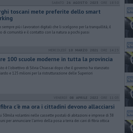
SABATO
26 AGOSTO 2023
ORE 18:50
rghi toscani mete preferite dello smart
rking
sempre più i lavoratori digitali che li scelgono per la tranquillità, il
o di comunità e il contatto con la natura a pochi passi
MERCOLEDÌ
10 MARZO 2021
ORE 14:23
tre 100 scuole moderne in tutta la provincia
to è l'obiettivo di Silvia Chiassai dopo che il governo ha stanziato
iardo e 125 milioni per la ristrutturazione delle Superiori
VENERDÌ
08 APRILE 2022
ORE 11:03
fibra c'è ma ora i cittadini devono allacciarsi
i 50mila volantini nelle cassette postali di abitazioni e imprese di 38
ni per annunciare l'arrivo della posa a terra dei cavi di fibra ottica