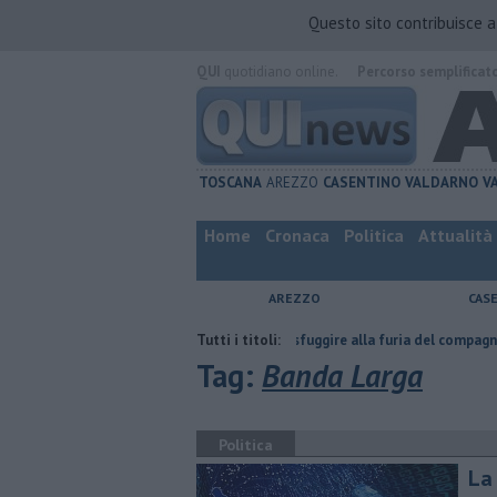
Questo sito contribuisce 
QUI
quotidiano online.
Percorso semplificat
TOSCANA
AREZZO
CASENTINO
VALDARNO
V
Home
Cronaca
Politica
Attualità
AREZZO
CAS
atta
Nascosta in un bar per sfuggire alla furia del compagno
Tutti i titoli:
​Tutte
Tag:
Banda Larga
Politica
La