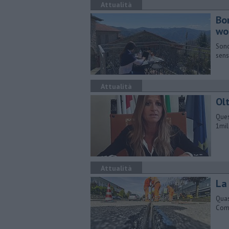
Attualità
Bo
wo
Sono 
sens
Attualità
Ol
Ques
1mil
Attualità
La 
Quas
Comu