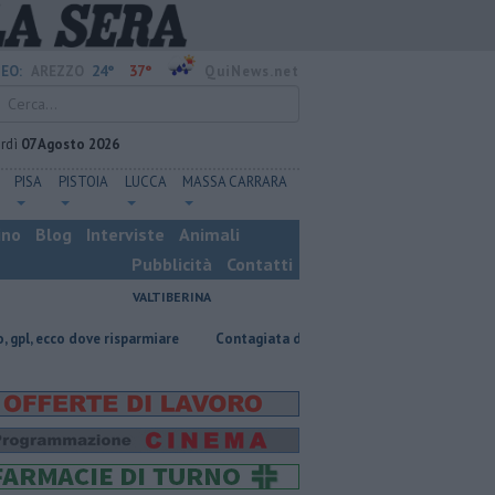
24°
37°
EO:
AREZZO
QuiNews.net
rdì
07 Agosto 2026
PISA
PISTOIA
LUCCA
MASSA CARRARA
ino
Blog
Interviste
Animali
Pubblicità
Contatti
VALTIBERINA
dove risparmiare
Contagiata da legionella, non ce l'ha fatta
Nascost