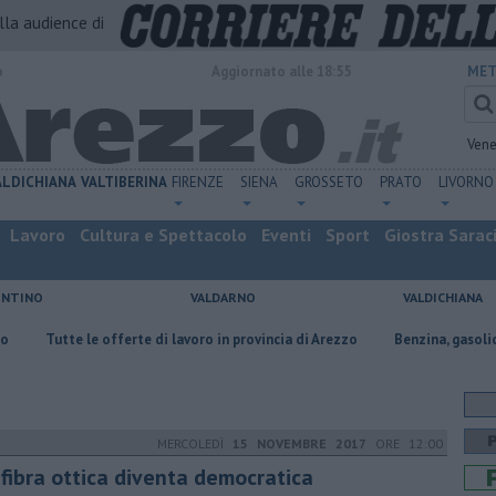
alla audience di
o
Aggiornato alle 18:55
MET
Vene
ALDICHIANA
VALTIBERINA
FIRENZE
SIENA
GROSSETO
PRATO
LIVORNO
Lavoro
Cultura e Spettacolo
Eventi
Sport
Giostra Sarac
ENTINO
VALDARNO
VALDICHIANA
 le offerte di lavoro in provincia di Arezzo
​Benzina, gasolio, gpl, ecco 
MERCOLEDÌ
15 NOVEMBRE 2017
ORE 12:00
 fibra ottica diventa democratica