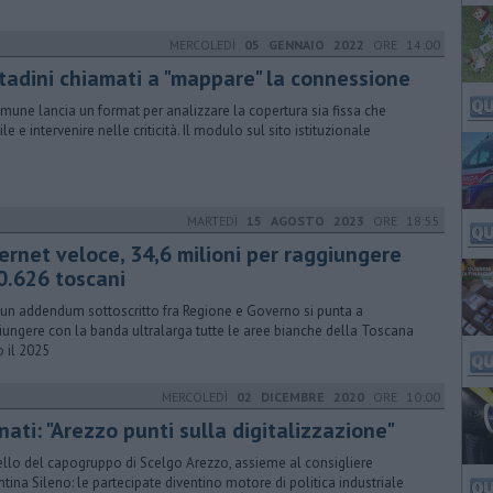
MERCOLEDÌ
05 GENNAIO 2022
ORE 14:00
ttadini chiamati a "mappare" la connessione
omune lancia un format per analizzare la copertura sia fissa che
e e intervenire nelle criticità. Il modulo sul sito istituzionale
MARTEDÌ
15 AGOSTO 2023
ORE 18:55
ternet veloce, 34,6 milioni per raggiungere
0.626 toscani
un addendum sottoscritto fra Regione e Governo si punta a
iungere con la banda ultralarga tutte le aree bianche della Toscana
o il 2025
MERCOLEDÌ
02 DICEMBRE 2020
ORE 10:00
ati: "Arezzo punti sulla digitalizzazione"
llo del capogruppo di Scelgo Arezzo, assieme al consigliere
ntina Sileno: le partecipate diventino motore di politica industriale