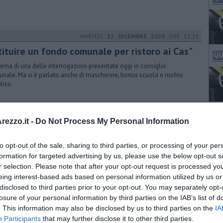
MARTEDÌ
22 DICEMBRE 2020
ORE 12:15
tituire un fondo comunale per ristoro ai Cas"
l tema di una delle interrogazioni presentate oggi in consiglio
nale. Ma si è parlato anche di mascherine, bonus scuola e rischio
ulico
VENERDÌ
04 GIUGNO 2021
ORE 11:10
ezzo.it -
Do Not Process My Personal Information
rtedì la maratona della comunicazione
itale
to opt-out of the sale, sharing to third parties, or processing of your per
formation for targeted advertising by us, please use the below opt-out s
ta edizione dell'evento di PA Social. Il Comune di Arezzo nel
dinamento della Toscana che sarà in diretta da Santa Fiora
r selection. Please note that after your opt-out request is processed y
eing interest-based ads based on personal information utilized by us or
disclosed to third parties prior to your opt-out. You may separately opt-
MARTEDÌ
27 LUGLIO 2021
ORE 10:00
losure of your personal information by third parties on the IAB’s list of
. This information may also be disclosed by us to third parties on the
lgoArezzo incontra i cittadini di Rigutino
IA
Participants
that may further disclose it to other third parties.