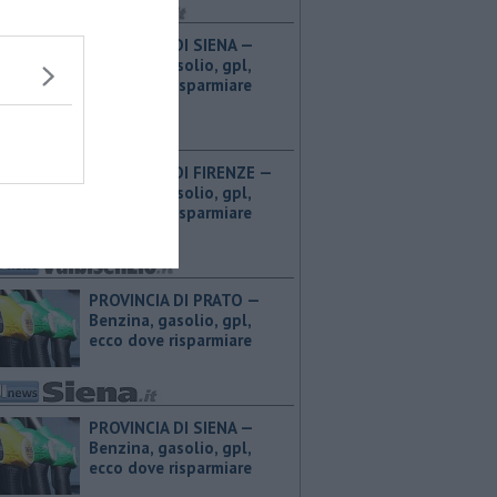
PROVINCIA DI SIENA — ​
Benzina, gasolio, gpl,
ecco dove risparmiare
PROVINCIA DI FIRENZE — ​
Benzina, gasolio, gpl,
ecco dove risparmiare
PROVINCIA DI PRATO — ​
Benzina, gasolio, gpl,
ecco dove risparmiare
PROVINCIA DI SIENA — ​
Benzina, gasolio, gpl,
ecco dove risparmiare