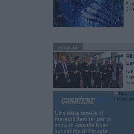
Band
257 
Attualità
Bi
La
La B
orga
Vinc
L'ira della sorella di
Meredih Kercher per lo
show di Amanda Knox
sul delitto di Perugia: