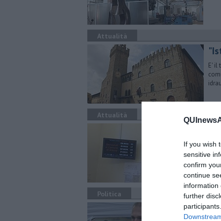
Attualità
"Is
E' i
comu
idra
Attualità
QUInewsAr
Ma
dig
If you wish 
sensitive in
Quar
coor
confirm you
continue se
information 
Politica
further disc
participants
Sce
Downstream 