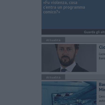
«Fu violenza, cosa
c'entra un programma
comico?»
Attualità
Clo
L'az
Baro
Attualità
Ban
Mi
L'as
auto