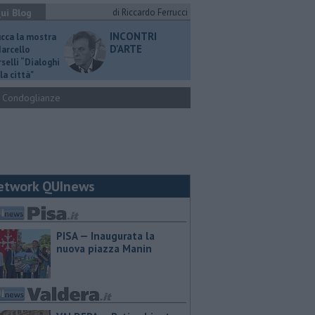
ui Blog
di Riccardo Ferrucci
INCONTRI
ucca la mostra
D'ARTE
Marcello
selli “Dialoghi
la città"
Condoglianze
etwork QUInews
PISA — Inaugurata la
nuova piazza Manin