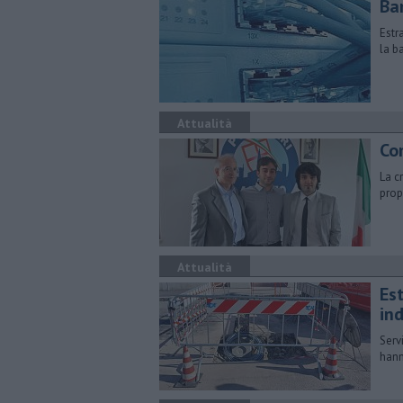
Ban
Estr
la b
Attualità
Co
La cr
prop
Attualità
Es
ind
Serv
hann