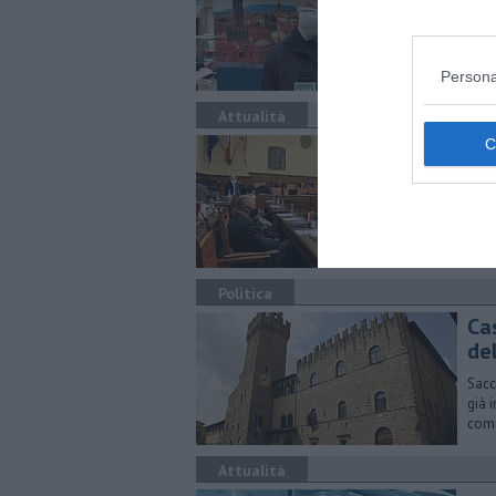
Iniz
28 l
Persona
Attualità
Anc
I co
sani
Politica
Cas
de
Sacc
già 
com
Attualità