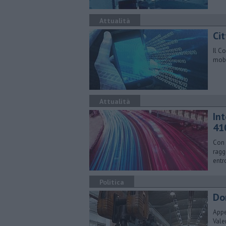
Attualità
Ci
Il C
mobil
Attualità
In
41
Con 
ragg
entr
Politica
Don
Appe
Vale