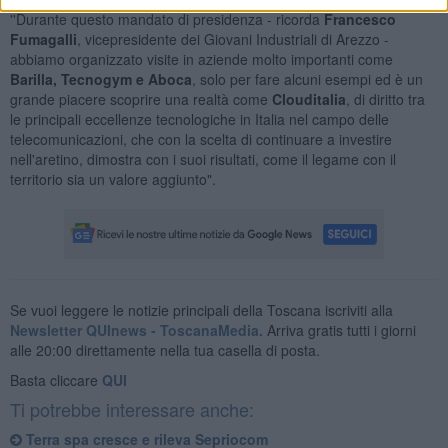
''Durante questo mandato di presidenza - ricorda
Francesco
Fumagalli
, vicepresidente dei Giovani Industriali di Arezzo -
abbiamo organizzato visite in aziende molto importanti come
Barilla, Tecnogym e Aboca
, solo per fare alcuni esempi ed è un
grande piacere scoprire una realtà come
Clouditalia
, di diritto tra
le principali eccellenze tecnologiche in Italia nel campo delle
telecomunicazioni, che con la scelta di continuare a investire
nell'aretino, dimostra con i suoi risultati, come il legame con il
territorio sia un valore aggiunto".
Se vuoi leggere le notizie principali della Toscana iscriviti alla
Newsletter QUInews - ToscanaMedia.
Arriva gratis tutti i giorni
alle 20:00 direttamente nella tua casella di posta.
Basta cliccare
QUI
Ti potrebbe interessare anche:
Terra spa cresce e rileva Sepriocom