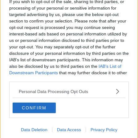
una realtà radicata sul territorio e capace di fronteggiare sfide di
If you wish to opt-out of the sale, sharing to third parties, or
sempre più grande respiro.
processing of your personal or sensitive information for
targeted advertising by us, please use the below opt-out
Tra i tanti temi emersi: l'importanza di essere presenti e investire
section to confirm your selection. Please note that after your
sul territorio, sull'innovazione e soprattutto su incontri come questo,
opt-out request is processed you may continue seeing
in cui si confrontano idee, progetti e si gettano le basi per lo
interest-based ads based on personal information utilized by
sviluppo della competitività delle aziende nello scenario industriale
us or personal information disclosed to third parties prior to
nazionale.
your opt-out. You may separately opt-out of the further
disclosure of your personal information by third parties on the
IAB’s list of downstream participants. This information may
also be disclosed by us to third parties on the
IAB’s List of
''Clouditalia - dichiara Francesco Baroncelli - è un esempio di come
Downstream Participants
that may further disclose it to other
si possa crescere e diventare un'eccellenza non solo a livello
third parties.
locale. La strategia che abbiamo intrapreso è stata premiante e il
piano industriale approvato dal nostro cda ci ha dato ragione".
Personal Data Processing Opt Outs
"Quest'anno infatti -chiarisce- abbiamo
chiuso per la prima volta
in utile
ma soprattutto stiamo ultimando il
terzo data center a
CONFIRM
Milano,
a cui si aggiungono
15.000 km di fibra ottica
a servizio
dei nostri clienti. Viviamo in un territorio soggetto a sfide quotidiane
e grazie anche alla collaborazione con le amministrazioni locali e le
altre aziende, stiamo riuscendo a portare la banda larga anche nei
Data Deletion
Data Access
Privacy Policy
piccoli comuni della Regione, finora rimasti senza Internet".