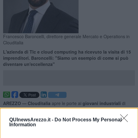
Francesco Baroncelli, direttore generale Mercato e Operations in
Clouditalia
L'azienda di Tlc e cloud computing ha ricevuto la visita di 15
imprenditori. Baroncelli: "Siamo un esempio di come si può
diventare un'eccellenza"
AREZZO —
Clouditalia
apre le porte ai
giovani industriali
di
Arezzo. L'azienda aretina, primo provider italiano di servizi di
telecomunicazioni e cloud computing dedicato alle pmi, ha ospitato
QUInewsArezzo.it -
Do Not Process My Personal
la delegazione di oltre
15 giovani imprenditori
che, attraverso una
Information
visita guidata da
Francesco Baroncelli,
direttore generale
Mercato e Operations, ha potuto toccare con mano il successo di