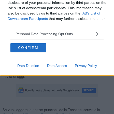
disclosure of your personal information by third parties on the
quadro fatto di insulti, minacce, offese e una campagna diffamatoria
IAB’s list of downstream participants. This information may
sui social a base di false accuse e contenuti umilianti in un'azione
also be disclosed by us to third parties on the
IAB’s List of
costante di screditamento rispetto ai compagni.
Downstream Participants
that may further disclose it to other
third parties.
Personal Data Processing Opt Outs
E poi quel Novembre 2025. E' stato allora che il gruppo avrebbe
accerchiato e aggredito con calci e pugni il ragazzo nel mirino in
CONFIRM
un'azione filmata dai presenti e pubblicata sui social e attraverso le
chat prima di essere segnalato sulla piattaforma YouPol, fatto che
portò alla sua rimozione dal web.
Data Deletion
Data Access
Privacy Policy
Il mese dopo fu la madre del ragazzo a sporgere denuncia, e poco
dopo scattarono le perquisizioni domiciliari per gli indagati. Fino alle
novità di oggi.
Se vuoi leggere le notizie principali della Toscana iscriviti alla