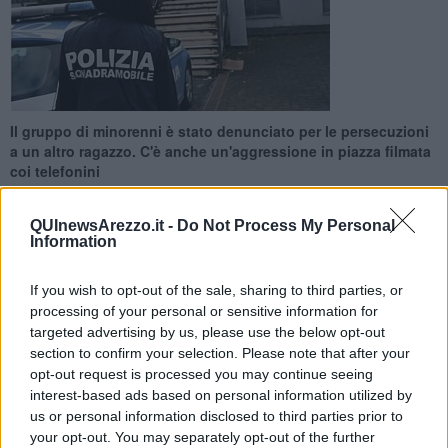
Il gruppo di minorenni è stato denunciato per le persecuzioni
a un altro ragazzo. C'è anche un'aggressione in piazza filmata
coi telefonini
QUInewsArezzo.it -
Do Not Process My Personal
Information
If you wish to opt-out of the sale, sharing to third parties, or
AREZZO —
Una lunga catena di atti di bullismo reali e online, un
processing of your personal or sensitive information for
incubo che 5 adolescenti avrebbero inflitto a un loro coetaneo per
targeted advertising by us, please use the below opt-out
mesi e mesi, fino a un'aggressione in piazza filmata con i telefonini
section to confirm your selection. Please note that after your
il cui video era stato messo su internet: i bulli, ragazzi fra i 15 e i 17
opt-out request is processed you may continue seeing
anni, adesso sono stati tutti denunciati, in concorso, per atti
interest-based ads based on personal information utilized by
persecutori.
us or personal information disclosed to third parties prior to
Le indagini della squadra mobile di Arezzo sono state condotte
your opt-out. You may separately opt-out of the further
sotto la regia della procura minorile di Firenze. Ne è emerso un