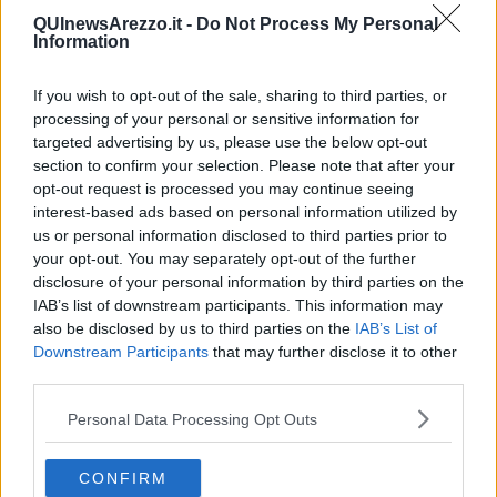
Roma
.
QUInewsArezzo.it -
Do Not Process My Personal
Information
If you wish to opt-out of the sale, sharing to third parties, or
In occasione del centesimo anniversario dalla nascita del marchio
processing of your personal or sensitive information for
Moto Guzzi, sono stati esposti motoveicoli che hanno “indossato” la
targeted advertising by us, please use the below opt-out
divisa della Polizia. Tra queste: la Moto Guzzi NF 500 “Nuovo
section to confirm your selection. Please note that after your
Falcone” del 1970, la Moto Guzzi V7 del 1971 utilizzata dalla
opt-out request is processed you may continue seeing
specialità Polizia Stradale così come la Moto Guzzi 850-T3 del
interest-based ads based on personal information utilized by
1985. Le caratteristiche dei veicoli d’epoca, tra cui anche la Fiat
us or personal information disclosed to third parties prior to
1100 EL del 1951 e l’Alfa Romeo Giulia Super 1600 del 1971, sono
state illustrate da alcuni membri della Polizia oggi in pensione, che
your opt-out. You may separately opt-out of the further
hanno effettivamente operato su quei mezzi. Ulteriori modelli di
disclosure of your personal information by third parties on the
Moto Guzzi sono stati esposti in una splendida retrospettiva presso
IAB’s list of downstream participants. This information may
il Moto Club Arezzo. Allo stand di Posteitaliane, Stefano Sangalli,
also be disclosed by us to third parties on the
IAB’s List of
organizzatore della manifestazione insieme a Fabio Gregori,
Downstream Participants
that may further disclose it to other
responsabile di CA/Filatelia di Posteitaliane, hanno realizzato il
third parties.
primo annullo filatelico
dedicato alla 23^ edizione di Arezzo
Classic Motors. “Un avvio insolito per un’edizione inedita -
Personal Data Processing Opt Outs
commenta Sangalli – Siamo soddisfatti per come sta andando la
prima giornata di fiera e per la fiducia riposta nella manifestazione
CONFIRM
da parte degli espositori. Ci fa piacere raccogliere commenti positivi