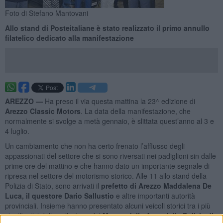
Foto di Stefano Mantovani
Allo stand di Posteitaliane è stato realizzato il primo annullo
filatelico dedicato alla manifestazione
AREZZO —
Ha preso il via questa mattina la 23^ edizione di
Arezzo Classic Motors
. La data della manifestazione, che
normalmente si svolge a metà gennaio, è slittata quest’anno al 3 e
4 luglio.
Un cambiamento che non ha certo frenato l’afflusso degli
appassionati del settore che si sono riversati nei padiglioni sin dalle
prime ore del mattino e che hanno dato un importante segnale di
ripresa nel settore del motorismo storico. Alle 11 allo stand della
Polizia di Stato, sono arrivati il
prefetto di Arezzo Maddalena De
Luca, il questore Dario Sallustio
e altre importanti autorità
provinciali. Insieme hanno presentato alcuni veicoli storici tra i più
significativi della collezione del
Museo delle Auto della Polizia di