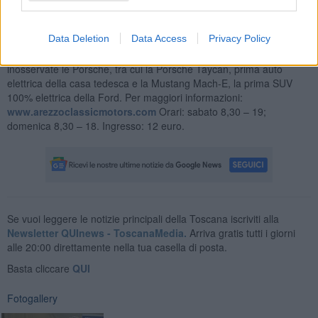
anche da parte dei visitatori, a cui sono piaciute le tematiche
presentate e che sono riusciti a trovare i pezzi che cercavano”.
Data Deletion
Data Access
Privacy Policy
Molto apprezzate anche le tematiche sulle FIAT 500, le FIAT
Campagnola e le Defender della Land Rover. Non sono passate
inosservate le Porsche, tra cui la Porsche Taycan, prima auto
elettrica della casa tedesca e la Mustang Mach-E, la prima SUV
100% elettrica della Ford. Per maggiori informazioni:
www.arezzoclassicmotors.com
Orari: sabato 8,30 – 19;
domenica 8,30 – 18. Ingresso: 12 euro.
Se vuoi leggere le notizie principali della Toscana iscriviti alla
Newsletter QUInews - ToscanaMedia.
Arriva gratis tutti i giorni
alle 20:00 direttamente nella tua casella di posta.
Basta cliccare
QUI
Fotogallery