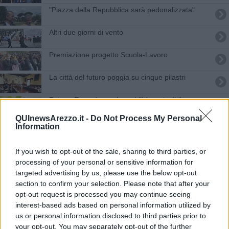
"Piazza della Repubblica sarà pedonalizzata"
Altri due giorni di vento
Premiazione progetto Scuola-Lavoro
La città del futuro poggia su cinque pilastri
Estra e Enermìa per la mobilità sostenibile
QUInewsArezzo.it -
Do Not Process My Personal
Furto in concessionaria, rubati anche i centesimi
Information
Ben 160 atleti in corsa con "Zero Spreco"
If you wish to opt-out of the sale, sharing to third parties, or
processing of your personal or sensitive information for
Truffatore seriale di anziani chiude la fuga in A1
targeted advertising by us, please use the below opt-out
section to confirm your selection. Please note that after your
Tendenze chiave nel settore automobilistico per il
opt-out request is processed you may continue seeing
2023
interest-based ads based on personal information utilized by
Incidente auto e monopattino, uomo rimane ferito
us or personal information disclosed to third parties prior to
your opt-out. You may separately opt-out of the further