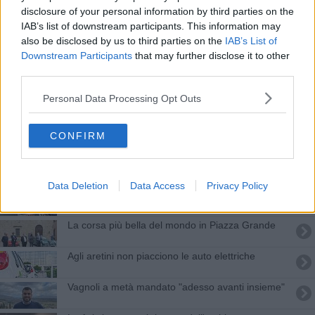
Ad Arezzo Fiere e Congressi arriva EcoNatura
disclosure of your personal information by third parties on the
IAB’s list of downstream participants. This information may
Schianto fatale nel buio, Lorenzo muore a 21 anni
also be disclosed by us to third parties on the
IAB’s List of
Downstream Participants
that may further disclose it to other
Le interrogazioni tra teatro, carcere e Massoneria
third parties.
Personal Data Processing Opt Outs
30 auto elettriche del Comune abbandonate
Irresistibili auto ecologiche
CONFIRM
Tavolo nazionale per il futuro di Abb e Fimer
Data Deletion
Data Access
Privacy Policy
Auto usate, Arezzo "più economica" della Toscana
La corsa più bella del mondo in Piazza Grande
Agli aretini non piacciono le auto elettriche
Vagnoli a metà mandato "adesso avanti insieme"