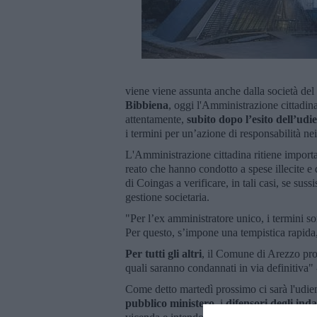
viene viene assunta anche dalla società del 
Bibbiena
, oggi l'Amministrazione cittadi
attentamente,
subito dopo l’esito dell’ud
i termini per un’azione di responsabilità ne
L'Amministrazione cittadina ritiene importa
reato che hanno condotto a spese illecite e 
di Coingas a verificare, in tali casi, se suss
gestione societaria.
"Per l’ex amministratore unico, i termini 
Per questo, s’impone una tempistica rapida
Per tutti gli altri
, il Comune di Arezzo pr
quali saranno condannati in via definitiva"
Come detto martedì prossimo ci sarà l'udien
pubblico ministero
, i
difensori degli inda