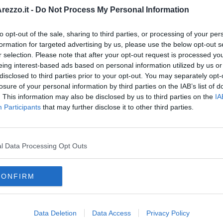
C
ile per richiedere il risarcimento del danno
. Nel corso
ezzo.it -
Do Not Process My Personal Information
datezza della richiesta di rinvio a giudizio avanzata dal
e sentenza di
non luogo a procedere
o rinviare il caso al
orio tra le parti
. Nel corso dell'udienza preliminare l'indagato
to opt-out of the sale, sharing to third parties, or processing of your per
(patteggiamento, processo abbreviato).
formation for targeted advertising by us, please use the below opt-out s
r selection. Please note that after your opt-out request is processed y
eing interest-based ads based on personal information utilized by us or
disclosed to third parties prior to your opt-out. You may separately opt-
losure of your personal information by third parties on the IAB’s list of
. This information may also be disclosed by us to third parties on the
IA
oscana iscriviti alla
Newsletter QUInews - ToscanaMedia.
Participants
that may further disclose it to other third parties.
amente nella tua casella di posta.
l Data Processing Opt Outs
 comunale
CONFIRM
e a parte civile
Data Deletion
Data Access
Privacy Policy
pubblico ministero
non luogo a procedere
udienza preliminare