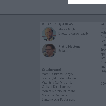
REDAZIONE QUI NEWS
CAT
Cro
Marco Migli
Poli
Direttore Responsabile
Attu
Eco
Cult
Pietro Mattonai
Spo
Redattore
Spet
Inte
Opi
Imp
Collaboratori
Pro
Marcella Bitozzi, Sergio
Braccini, Michele Bufalino,
Valentina Caffieri, Linda
CO
Giuliani, Dina Laurenzi,
Monica Nocciolini, Paolo
Nocentini, Gabriele
Santarnecchi, Paola Silvi.