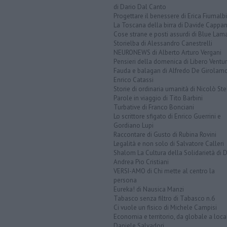
di Dario Dal Canto
Progettare il benessere di Erica Fiumalbi
La Toscana della birra di Davide Cappan
Cose strane e posti assurdi di Blue Lam
Storielba di Alessandro Canestrelli
NEURONEWS di Alberto Arturo Vergani
Pensieri della domenica di Libero Ventur
Fauda e balagan di Alfredo De Girolam
Enrico Catassi
Storie di ordinaria umanità di Nicolò Ste
Parole in viaggio di Tito Barbini
Turbative di Franco Bonciani
Lo scrittore sfigato di Enrico Guerrini e
Gordiano Lupi
Raccontare di Gusto di Rubina Rovini
Legalità e non solo di Salvatore Calleri
Shalom La Cultura della Solidarietà di 
Andrea Pio Cristiani
VERSI-AMO di Chi mette al centro la
persona
Eureka! di Nausica Manzi
Tabasco senza filtro di Tabasco n.6
Ci vuole un fisico di Michele Campisi
Economia e territorio, da globale a loca
Daniele Salvadori