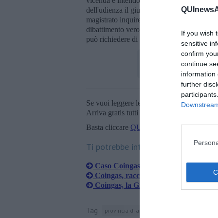
vicenda e intendono
costituirsi parte civ
QUInewsAr
dell'udienza il giudice dovrà valutare la fon
magistrato inquirente e decidere se emetter
dibattimento vero e proprio, in
contradditt
If you wish 
può richiedere di aderire di un r
ito speciale
sensitive in
confirm you
continue se
information 
further disc
participants
Se vuoi leggere le notizie principali della T
Downstream 
Arriva gratis tutti i giorni alle 20:00 dirett
Basta cliccare
QUI
Persona
Ti potrebbe interessare anche:
Caso Coingas al centro del Consiglio
Coingas, raccolta firme per costituzion
Coingas, la Giunta gioca "in difesa"
Tag
provincia di arezzo
bibbiena
arezzo