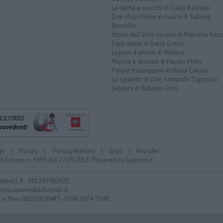
La dama a scacchi di Carlo Belciani
Due chiacchiere in cucina di Sabrina
Rossello
Storie dell'altro secolo di Marcella Bito
Easy ridere di Dario Greco
Legami d'amore di Malena ...
Musica e dintorni di Fausto Pirìto
Parole milonguere di Maria Caruso
Lo sguardo di Don Armando Zappolini
Leggere di Roberto Cerri
er
|
Privacy
|
Privacy Nielsen
|
Durc
|
Provider
di Firenze n. 5935 del 27.09.2013. Powered by
Aperion.it
Martelli, 8 - 50129 FIRENZE
toscanamediachannel.it
F. e P.Iva: 06207870483 - ISSN 2974-704X