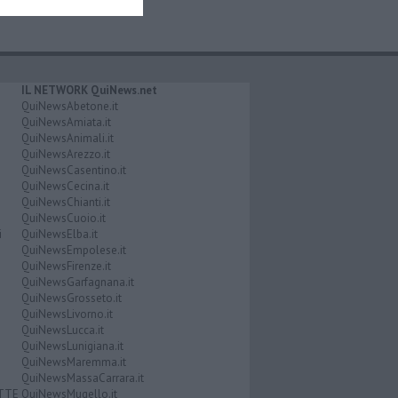
IL NETWORK QuiNews.net
QuiNewsAbetone.it
QuiNewsAmiata.it
QuiNewsAnimali.it
QuiNewsArezzo.it
QuiNewsCasentino.it
QuiNewsCecina.it
QuiNewsChianti.it
QuiNewsCuoio.it
i
QuiNewsElba.it
QuiNewsEmpolese.it
QuiNewsFirenze.it
QuiNewsGarfagnana.it
QuiNewsGrosseto.it
QuiNewsLivorno.it
QuiNewsLucca.it
QuiNewsLunigiana.it
QuiNewsMaremma.it
QuiNewsMassaCarrara.it
ATTE
QuiNewsMugello.it