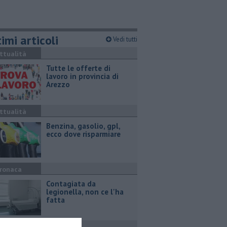
imi articoli
Vedi tutti
ttualità
​Tutte le offerte di
lavoro in provincia di
Arezzo
ttualità
​Benzina, gasolio, gpl,
ecco dove risparmiare
ronaca
Contagiata da
legionella, non ce l'ha
fatta