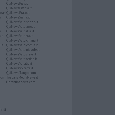
QuiNewsPisa.it
QuiNewsPistoia.it
nari
QuiNewsPrato.it
a
QuiNewsSiena.it
QuiNewsValbisenzio.it
QuiNewsValdarno.it
i
QuiNewsValdelsa.it
o e
QuiNewsValdera.it
QuiNewsValdichiana.it
lla
QuiNewsValdicornia.it
QuiNewsValdinievole.it
QuiNewsValdisieve.it
QuiNewsValtiberina.it
QuiNewsVersilia.it
QuiNewsVolterra.it
QuiNewsTango.com
Don
ToscanaMediaNews.it
Fiorentinanews.com
le di