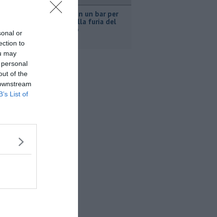
ronaca
Nascosta in un bar per
sfuggire alla furia del
compagno
sonal or
ection to
ou may
 personal
out of the
 downstream
B’s List of