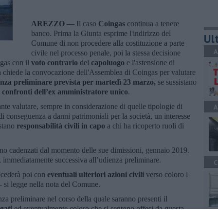
AREZZO —
Il caso
Coingas
continua a tenere
banco. Prima la Giunta esprime l'indirizzo del
Ult
Comune di non procedere alla costituzione a parte
A
civile nel processo penale, poi la stessa decisione
gas con il
voto contrario
del
capoluogo
e l'astensione di
na chiede la convocazione dell'Assemblea di Coingas per valutare
ienza preliminare prevista per martedì 23 marzo,
se sussistano
i
confronti dell’ex amministratore unico
.
nte valutare, sempre in considerazione di quelle tipologie di
A
di conseguenza a danni patrimoniali per la società, un interesse
istano
responsabilità civili in capo
a chi ha ricoperto ruoli di
sono cadenzati dal momento delle sue dimissioni, gennaio 2019.
, immediatamente successiva all’udienza preliminare.
C
ocederà poi con
eventuali ulteriori azioni civili
verso coloro i
 - si legge nella nota del Comune.
za preliminare nel corso della quale saranno presenti il
gati
ed eventualmente coloro che si sentono offesi da questa