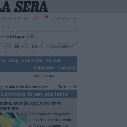
23°
35°
EO:
AREZZO
QuiNews.net
enica
09 Agosto 2026
PISA
PISTOIA
LUCCA
MASSA CARRARA
ino
Blog
Interviste
Animali
Pubblicità
Contatti
VALTIBERINA
la furia del compagno
​Tutte le offerte di lavoro in provincia di Arezzo
L'articolo di ieri più letto
enzina, gasolio, gpl, ecco dove
sparmiare
Ecco l'elenco dei prezzi
del carburante in provincia
di Arezzo. Comune per