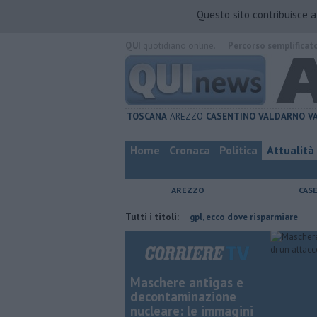
Questo sito contribuisce 
QUI
quotidiano online.
Percorso semplificat
TOSCANA
AREZZO
CASENTINO
VALDARNO
V
Home
Cronaca
Politica
Attualità
AREZZO
CAS
vincia di Arezzo
​Benzina, gasolio, gpl, ecco dove risparmiare
Tutti i titoli:
Contag
Maschere antigas e
decontaminazione
nucleare: le immagini