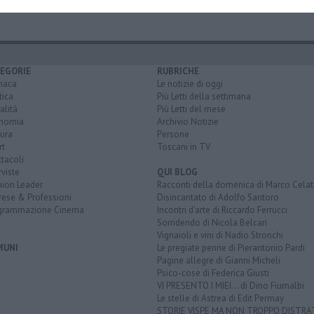
EGORIE
RUBRICHE
naca
Le notizie di oggi
tica
Più Letti della settimana
alità
Più Letti del mese
nomia
Archivio Notizie
ura
Persone
rt
Toscani in TV
tacoli
rviste
QUI BLOG
nion Leader
Racconti della domenica di Marco Celat
rese & Professioni
Disincantato di Adolfo Santoro
grammazione Cinema
Incontri d'arte di Riccardo Ferrucci
Sorridendo di Nicola Belcari
Vignaioli e vini di Nadio Stronchi
MUNI
Le pregiate penne di Pierantonio Pardi
Pagine allegre di Gianni Micheli
Psico-cose di Federica Giusti
VI PRESENTO I MIEI... di Dino Fiumalbi
Le stelle di Astrea di Edit Permay
STORIE VISPE MA NON TROPPO DISTR