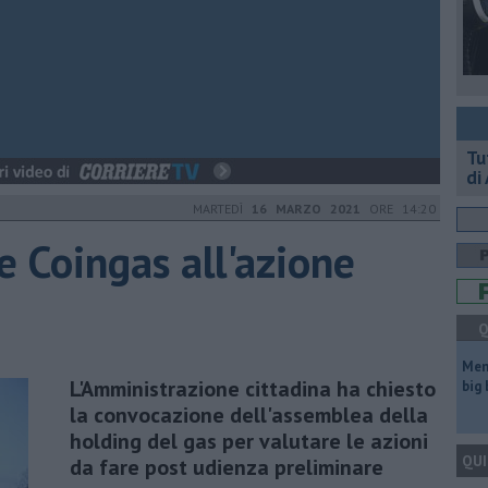
​T
di
MARTEDÌ
16 MARZO 2021
ORE 14:20
e Coingas all'azione
Q
Mem
L'Amministrazione cittadina ha chiesto
big
la convocazione dell'assemblea della
holding del gas per valutare le azioni
QUI
da fare post udienza preliminare