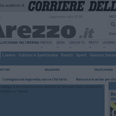
alla audience di
o
Aggiornato alle 07:00
MET
Dom
ALDICHIANA
VALTIBERINA
FIRENZE
SIENA
GROSSETO
PRATO
LIVORNO
Lavoro
Cultura e Spettacolo
Eventi
Sport
Giostra Sarac
ENTINO
VALDARNO
VALDICHIANA
iata da legionella, non ce l'ha fatta
Nascosta in un bar per sfuggire al
​B
ri