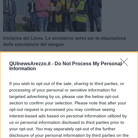
Iniziativa del Lions. Lo strumento serve per la misurazione
della saturazione del sangue
QUInewsArezzo.it -
Do Not Process My Personal
Information
AREZZO —
Donati
12 pulsossimetri
allo staff medico dell’Unità
If you wish to opt-out of the sale, sharing to third parties, or
Operativa del 118 di Arezzo. L'iniziativa è del
Lions aretino
,
processing of your personal or sensitive information for
attraverso gli 11 Clubs della VII Circoscrizione.
targeted advertising by us, please use the below opt-out
section to confirm your selection. Please note that after your
Questi strumenti sono utili per misurare la
quantità di emoglobina
opt-out request is processed you may continue seeing
legata nel sangue in maniera non invasiva. La consegna è
interest-based ads based on personal information utilized by
avvenuta nelle mani del Direttore del Dipartimento Emergenza
us or personal information disclosed to third parties prior to
Urgenza
Massimo Mandò
, alla presenza del Governatore del
your opt-out. You may separately opt-out of the further
Distretto 108LA ﴾Toscana﴿ Marco Busini, il presidente di
circoscrizione della passata annata lionistica Francesco Brami e dei
disclosure of your personal information by third parties on the