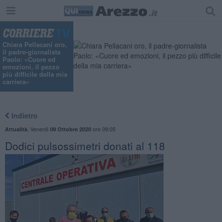
Chiara Pellacani oro,
il padre-giornalista
Paolo: «Cuore ed
emozioni, il pezzo
più difficile della mia
carriera»
Indietro
,
Venerdì
ore 09:05
Attualità
09 Ottobre 2020
Dodici pulsossimetri donati al 118