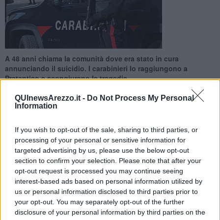
A 48 anni chiama la comunità dove era stato in cura
annunciando il suicidio. I carabinieri lo raggiungono a
Pratantico e scongiurano la tragedia
QUInewsArezzo.it -
Do Not Process My Personal
Information
If you wish to opt-out of the sale, sharing to third parties, or
AREZZO —
Attimi di paura ieri pomeriggio
sul ponte di
processing of your personal or sensitive information for
Pratantico
, alle porte della città. Un intervento provvidenziale dei
targeted advertising by us, please use the below opt-out
carabinieri ha permesso di
salvare la vita
ad un uomo di 48 anni
section to confirm your selection. Please note that after your
che aveva intensione di
gettarsi di sotto per togliersi la vita.
opt-out request is processed you may continue seeing
interest-based ads based on personal information utilized by
Intorno alle 18 una
operatrice della comunità
dove l'uomo era
us or personal information disclosed to third parties prior to
stato in cura ha chiamato la centrale operativa. Infatti, il 48enne
your opt-out. You may separately opt-out of the further
aveva annunciato il gesto estremo proprio alla struttura di
disclosure of your personal information by third parties on the
recupero.